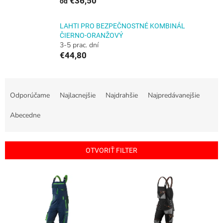
€36,50
od
LAHTI PRO BEZPEČNOSTNÉ KOMBINÁL
ČIERNO-ORANŽOVÝ
3-5 prac. dní
€44,80
R
a
Odporúčame
Najlacnejšie
Najdrahšie
Najpredávanejšie
d
e
Abecedne
n
i
e
OTVORIŤ FILTER
p
r
V
o
ý
d
p
u
i
k
s