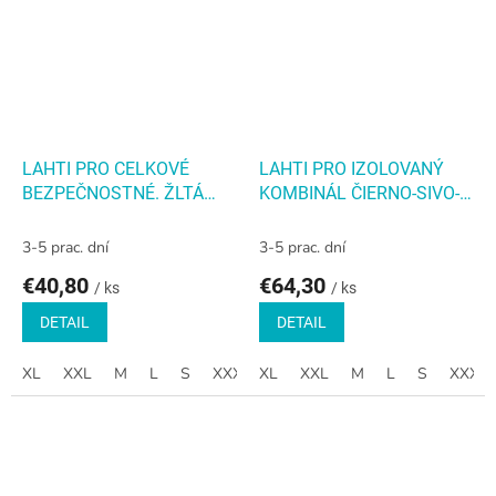
LAHTI PRO CELKOVÉ
LAHTI PRO IZOLOVANÝ
BEZPEČNOSTNÉ. ŽLTÁ
KOMBINÁL ČIERNO-SIVO-
„PREMIUM“
TURKOVÝ REFLEXNÝ
3-5 prac. dní
3-5 prac. dní
€40,80
€64,30
/ ks
/ ks
DETAIL
DETAIL
XL
XXL
M
L
S
XXXL
XL
XXL
M
L
S
XXXL