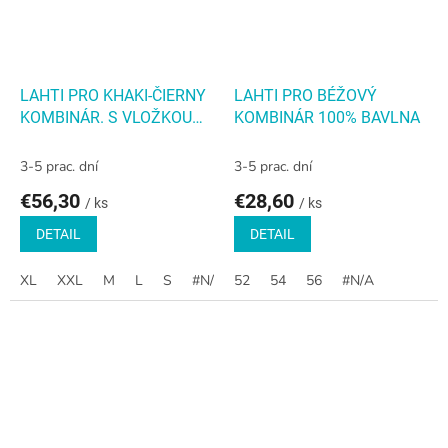
LAHTI PRO KHAKI-ČIERNY
LAHTI PRO BÉŽOVÝ
KOMBINÁR. S VLOŽKOU
KOMBINÁR 100% BAVLNA
ZO STRETCHU
3-5 prac. dní
3-5 prac. dní
€56,30
€28,60
/ ks
/ ks
DETAIL
DETAIL
XL
XXL
M
L
S
#N/A
52
54
56
#N/A