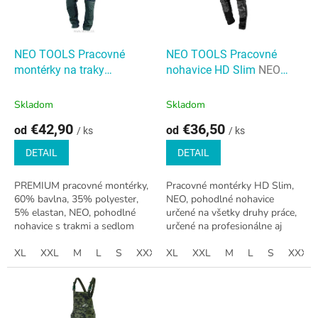
t
p
o
r
v
o
d
NEO TOOLS Pracovné
NEO TOOLS Pracovné
u
montérky na traky
nohavice HD Slim
NEO
k
PREMIUM
NEO TOOLS
TOOLS Pracovné nohavice
t
Pracovné montérky
HD Slim
Skladom
Skladom
o
PREMIUM
€42,90
€36,50
od
od
v
/ ks
/ ks
DETAIL
DETAIL
PREMIUM pracovné montérky,
Pracovné montérky HD Slim,
60% bavlna, 35% polyester,
NEO, pohodlné nohavice
5% elastan, NEO, pohodlné
určené na všetky druhy práce,
nohavice s trakmi a sedlom
určené na profesionálne aj
určené na všetky druhy práce,
domáce použitie. Sú vyrobené
určené na profesionálne aj
XL
XXL
M
L
S
XXXL
z materiálu s prídavkom
XL
XS
XXL
M
L
S
XXXL
domáce...
elastanu, takže...