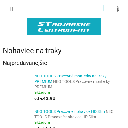
Prejsť
NÁKU
na
obsah
KOŠÍK
Nohavice na traky
Najpredávanejšie
NEO TOOLS Pracovné montérky na traky
PREMIUM
NEO TOOLS Pracovné montérky
PREMIUM
Skladom
€42,90
od
NEO TOOLS Pracovné nohavice HD Slim
NEO
TOOLS Pracovné nohavice HD Slim
Skladom