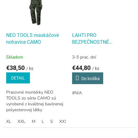
NEO TOOLS maskáčové
LAHTI PRO
nohavice CAMO
BEZPEČNOSTNÉ
KOMBINÁL ČIERNO-
ORANŽOVÝ
Skladom
3-5 prac. dní
€38,50
€44,80
/ ks
/ ks
DETAIL
Do košíka
Pracovné montérky NEO
#N/A
TOOLS zo série CAMO sú
vyrobené z kvalitnej bavlnenej
polyesterovej látky
XL
XXL
M
L
S
XXXL