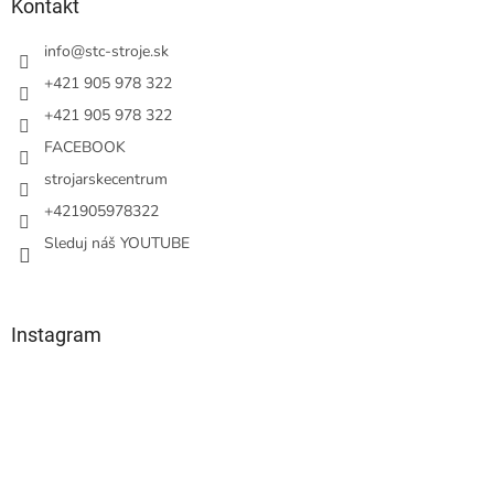
ä
Kontakt
t
i
info
@
stc-stroje.sk
e
+421 905 978 322
+421 905 978 322
FACEBOOK
strojarskecentrum
+421905978322
Sleduj náš YOUTUBE
Instagram