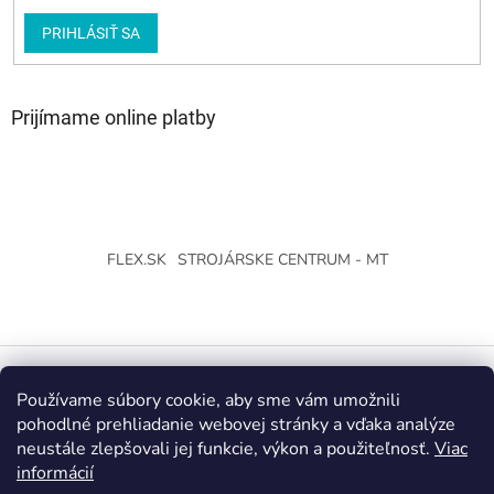
PRIHLÁSIŤ SA
Prijímame online platby
FLEX.SK
STROJÁRSKE CENTRUM - MT
Používame súbory cookie, aby sme vám umožnili
Vytvoril Shoptet
pohodlné prehliadanie webovej stránky a vďaka analýze
neustále zlepšovali jej funkcie, výkon a použiteľnosť.
Viac
Copyright 2026
Strojárske Centrum - MT
. Všetky práva
informácií
vyhradené.
Upraviť nastavenie cookies