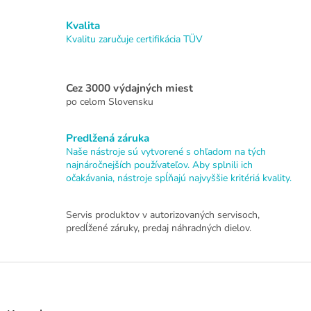
v
a
a
Kvalita
c
n
i
Kvalitu zaručuje certifikácia TÜV
i
e
e
p
r
Cez 3000 výdajných miest
v
po celom Slovensku
k
y
v
Predlžená záruka
ý
Naše nástroje sú vytvorené s ohľadom na tých
p
najnáročnejších používateľov. Aby splnili ich
i
očakávania, nástroje spĺňajú najvyššie kritériá kvality.
s
u
Servis produktov v autorizovaných servisoch,
predĺžené záruky, predaj náhradných dielov.
Z
á
p