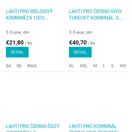
LAHTI PRO BIELOSIVÝ
LAHTI PRO ČIERNO-SIVO-
KOMBINÉZA 100%
TURECKÝ KOMBINÁL. S
BAVLNA
REFLEXNÝMI PÁSMI
3-5 prac. dní
3-5 prac. dní
€21,80
€40,70
/ ks
/ ks
DETAIL
DETAIL
54
56
#N/A
XL
XXL
M
L
S
XXXL
LAHTI PRO ČIERNO-ŠEDÝ
LAHTI PRO KOMBINÁL