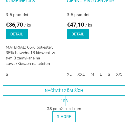
KOMBINÉZA S
ČIERNO-SIVO-ČERVENÝ
REFLEXNÝMI PRÚŽKAMI
100% BAVLNA S
REFLEXOM
3-5 prac. dní
3-5 prac. dní
€36,70
€47,10
/ ks
/ ks
DETAIL
DETAIL
MATERIAŁ: 65% poliester,
35% bawełna18 kieszeni, w
tym 3 zamykane na
suwakKieszeń na telefon
komórkowyOtwory
wentylacyjne w kroku
S
XL
XXL
M
L
S
XXXL
zwiększaj? ce cyrkulację
powietrzaPasy...
NAČÍTAŤ 12 ĎALŠÍCH
S
1
3
t
O
r
28
položiek celkom
v
á
l
HORE
n
á
k
o
d