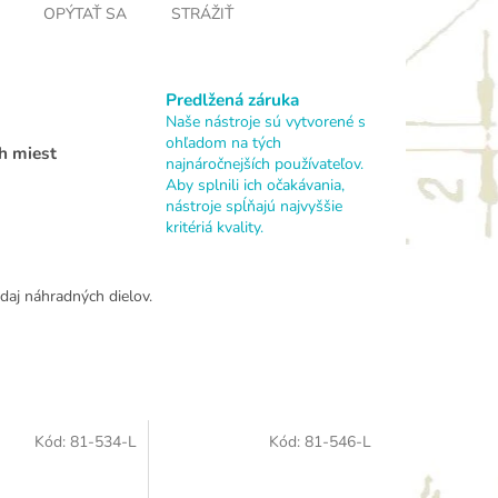
OPÝTAŤ SA
STRÁŽIŤ
Predlžená záruka
Naše nástroje sú vytvorené s
ohľadom na tých
h miest
najnáročnejších používateľov.
Aby splnili ich očakávania,
nástroje spĺňajú najvyššie
kritériá kvality.
daj náhradných dielov.
Kód:
81-534-L
Kód:
81-546-L