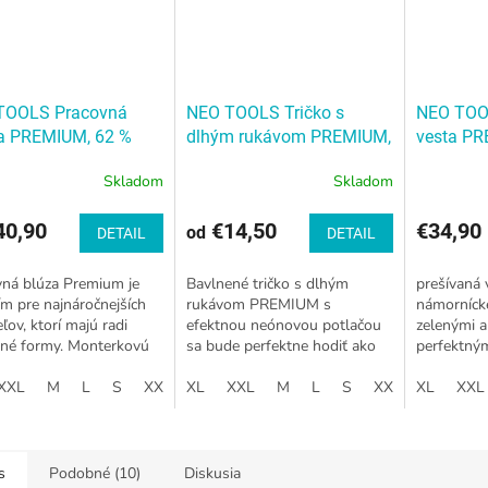
TOOLS Pracovná
NEO TOOLS Tričko s
NEO TOO
a PREMIUM, 62 %
dlhým rukávom PREMIUM,
vesta P
a, 35 % polyester, 3 %
potlač NEO
NEO TOOLS
TOOLS Pá
Skladom
Skladom
an
NEO TOOLS
Tričko s dlhým rukávom
PREMIU
ovná bunda
PREMIUM, potlač NEO
0,90
€14,50
€34,90
UM, 62 % bavlna, 35
od
DETAIL
DETAIL
yester, 3 % elastan
vná blúza Premium je
Bavlnené tričko s dlhým
prešívaná
ím pre najnáročnejších
rukávom PREMIUM s
námorníck
eľov, ktorí majú radi
efektnou neónovou potlačou
zelenými a
né formy. Monterkovú
sa bude perfektne hodiť ako
perfektný
navrhol náš dizajnérsky
pracovné oblečenie aj na
chladnejšie
nologický tím. Produkt
XXL
M
L
S
XXXL
bežné nosenie. Ležérne, ľahko
XL
XXL
M
L
S
XXXL
že je ľahké
XL
XXL
sa premiestňujúce a...
na prácu v d
s
Podobné (10)
Diskusia