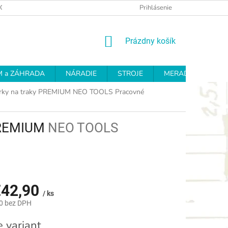
OCHRANY OSOBNÝCH ÚDAJOV
REKLAMAČNÝ PROTOKOL
Prihlásenie
OD
NÁKUPNÝ
Prázdny košík
KOŠÍK
 a ZÁHRADA
NÁRADIE
STROJE
MERADLÁ
BR
rky na traky PREMIUM
NEO TOOLS Pracovné
PREMIUM
NEO TOOLS
42,90
/ ks
0
bez DPH
ová
e variant