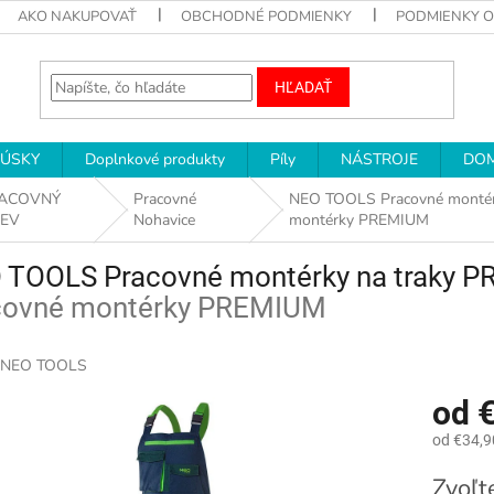
AKO NAKUPOVAŤ
OBCHODNÉ PODMIENKY
PODMIENKY 
HĽADAŤ
RÚSKY
Doplnkové produkty
Píly
NÁSTROJE
DOM
ACOVNÝ
Pracovné
NEO TOOLS Pracovné monté
EV
Nohavice
montérky PREMIUM
 TOOLS Pracovné montérky na traky 
covné montérky PREMIUM
NEO TOOLS
od
€
od
€34,9
Jednotk
Zvoľt
cena: