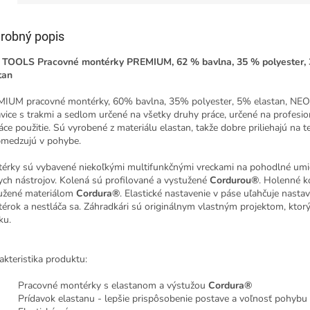
robný popis
TOOLS Pracovné montérky PREMIUM, 62 % bavlna, 35 % polyester,
tan
IUM pracovné montérky, 60% bavlna, 35% polyester, 5% elastan, NEO
vice s trakmi a sedlom určené na všetky druhy práce, určené na profesio
ce použitie. Sú vyrobené z materiálu elastan, takže dobre priliehajú na t
medzujú v pohybe.
érky sú vybavené niekoľkými multifunkčnými vreckami na pohodlné umi
ych nástrojov. Kolená sú profilované a vystužené
Cordurou®
. Holenné ko
užené materiálom
Cordura®
. Elastické nastavenie v páse uľahčuje nasta
érok a nestláča sa. Záhradkári sú originálnym vlastným projektom, ktorý
ku.
akteristika produktu:
Pracovné montérky s elastanom a výstužou
Cordura®
Prídavok elastanu - lepšie prispôsobenie postave a voľnosť pohybu