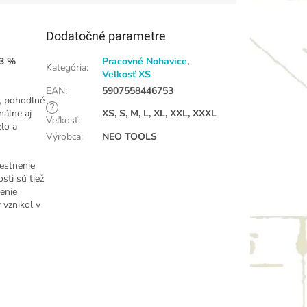
Dodatočné parametre
 3 %
Pracovné Nohavice
,
Kategória
:
Veľkosť XS
EAN
:
5907558446753
, pohodlné
?
nálne aj
XS, S, M, L, XL, XXL, XXXL
Veľkosť
:
elo a
Výrobca
:
NEO TOOLS
estnenie
sti sú tiež
venie
 vznikol v