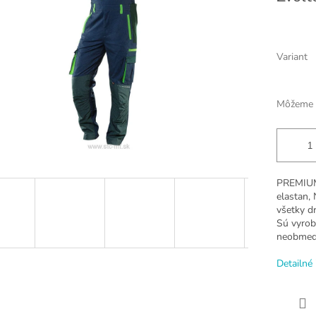
Variant
Môžeme d
PREMIUM 
elastan,
všetky dr
Sú vyrobe
neobmed
Detailné 