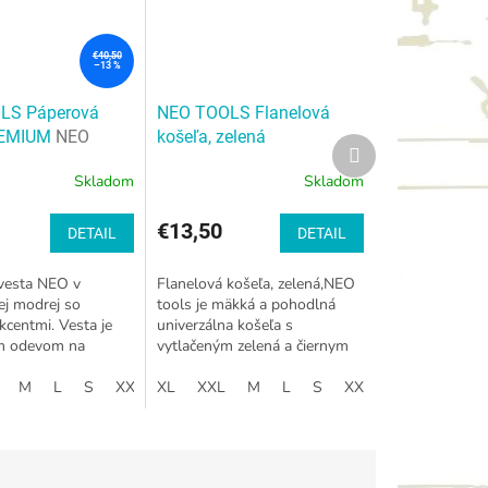
€40,50
–13 %
LS Páperová
NEO TOOLS Flanelová
REMIUM
NEO
košeľa, zelená
Ďalší
perová vesta
produkt
Skladom
Skladom
M
€13,50
DETAIL
DETAIL
 vesta NEO v
Flanelová košeľa, zelená,NEO
ej modrej so
tools je mäkká a pohodlná
kcentmi. Vesta je
univerzálna košeľa s
m odevom na
vytlačeným zelená a čiernym
 dni, najmä preto,
károvaným vzorom. Ide o
 a teplé. Je vhodný
M
L
S
XXXL
mimoriadne odolný spôsob
XL
XXL
M
L
S
XXXL
ielni, na...
nanášania farieb na 100%...