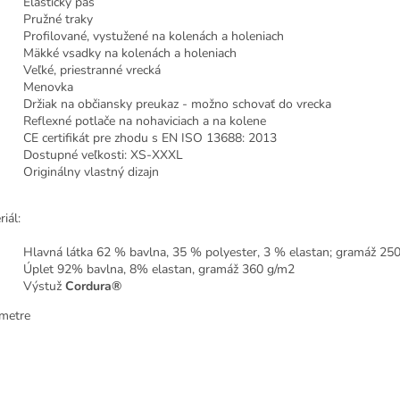
Elastický pás
Pružné traky
Profilované, vystužené na kolenách a holeniach
Mäkké vsadky na kolenách a holeniach
Veľké, priestranné vrecká
Menovka
Držiak na občiansky preukaz - možno schovať do vrecka
Reflexné potlače na nohaviciach a na kolene
CE certifikát pre zhodu s EN ISO 13688: 2013
Dostupné veľkosti: XS-XXXL
Originálny vlastný dizajn
iál:
Hlavná látka 62 % bavlna, 35 % polyester, 3 % elastan; gramáž 25
Úplet 92% bavlna, 8% elastan, gramáž 360 g/m2
Výstuž
Cordura®
metre