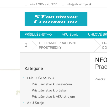
Prejsť
+421 905 978 322
info@stc-stroje.sk
na
obsah
PRÍSLUŠENSTVO
AKU Stroje
UHLOVÉ B
OCHRANNÉ PRACOVNÉ
PR
Domov
PROSTRIEDKY
OD
B
NEO
o
Preskočiť
č
Pra
Kategórie
kategórie
n
ý
PRÍSLUŠENSTVO
Značka:
p
Príslušenstvo k vysaváčom
a
Príslušenstvo k brúskam
n
e
Príslušenstvo k AKU strojom
l
AKU Stroje