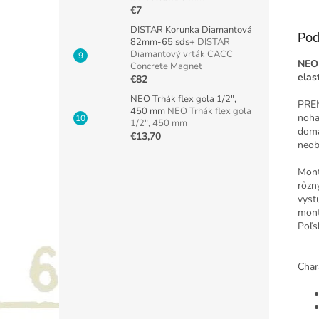
€7
DISTAR Korunka Diamantová
Pod
82mm-65 sds+
DISTAR
Diamantový vrták CACC
NEO 
Concrete Magnet
elas
€82
NEO Trhák flex gola 1/2",
PREM
450 mm
NEO Trhák flex gola
noha
1/2", 450 mm
domá
€13,70
neob
Mont
rôzn
vyst
mont
Poľs
Char