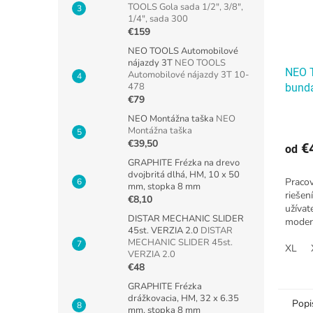
TOOLS Gola sada 1/2", 3/8",
1/4", sada 300
€159
NEO TOOLS Automobilové
nájazdy 3T
NEO TOOLS
NEO 
Automobilové nájazdy 3T 10-
478
bund
€79
bavln
elast
NEO Montážna taška
NEO
Montážna taška
Prac
€39,50
€4
PREMI
od
GRAPHITE Frézka na drevo
% pol
dvojbritá dlhá, HM, 10 x 50
Praco
mm, stopka 8 mm
riešen
€8,10
užívat
DISTAR MECHANIC SLIDER
moder
45st. VERZIA 2.0
DISTAR
blúzu 
MECHANIC SLIDER 45st.
a tech
XL
VERZIA 2.0
sa...
€48
GRAPHITE Frézka
drážkovacia, HM, 32 x 6.35
Popi
mm, stopka 8 mm