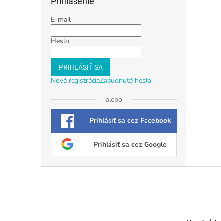
Prihlásenie
E-mail
Heslo
PRIHLÁSIŤ SA
Nová registrácia
Zabudnuté heslo
alebo
Prihlásiť sa cez Facebook
Prihlásiť sa cez Google
Z
á
p
ä
t