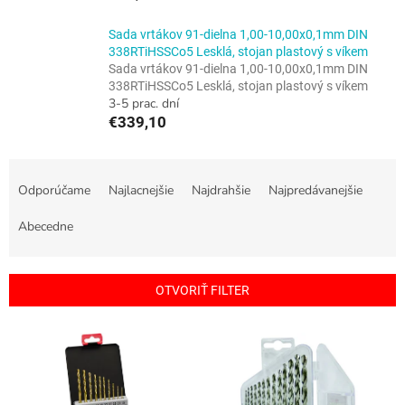
Sada vrtákov 91-dielna 1,00-10,00x0,1mm DIN
338RTiHSSCo5 Lesklá, stojan plastový s víkem
Sada vrtákov 91-dielna 1,00-10,00x0,1mm DIN
338RTiHSSCo5 Lesklá, stojan plastový s víkem
3-5 prac. dní
€339,10
R
a
Odporúčame
Najlacnejšie
Najdrahšie
Najpredávanejšie
d
e
Abecedne
n
i
e
OTVORIŤ FILTER
p
r
V
o
ý
d
p
u
i