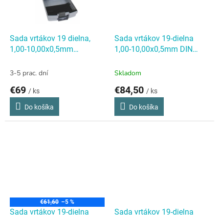
Sada vrtákov 19 dielna,
Sada vrtákov 19-dielna
1,00-10,00x0,5mm
1,00-10,00x0,5mm DIN
S338RCZ004HSSCo5
Sada
338RGT50HSSCo5, kov
vrtákov 19 dielna, 1,00-
Sada vrtákov 19-dielna
3-5 prac. dní
Skladom
10,00x0,5mm
1,00-10,00x0,5mm DIN
€69
€84,50
/ ks
/ ks
S338RCZ004HSSCo5
338RGT50HSSCo5, kov
Do košíka
Do košíka
€61,60
–5 %
Sada vrtákov 19-dielna
Sada vrtákov 19-dielna