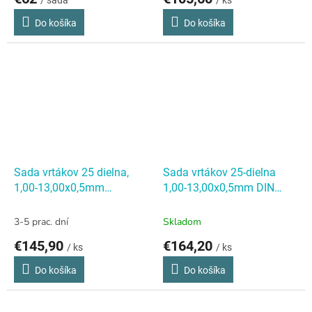
DIN338RTiHSSCo5 Lesklá,
10,00x0,5mm+3,3+4,2+6,8+10
plast
S338RCZ004HSSCo5
Do košíka
Do košíka
Sada vrtákov 25 dielna,
Sada vrtákov 25-dielna
1,00-13,00x0,5mm
1,00-13,00x0,5mm DIN
S338RCZ004HSSCo5,
338RGT50HSSCo5, kov
plast
Sada vrtákov 25
Sada vrtákov 25-dielna
3-5 prac. dní
Skladom
dielna, 1,00-13,00x0,5mm
1,00-13,00x0,5mm DIN
€145,90
€164,20
/ ks
/ ks
S338RCZ004HSSCo5,
338RGT50HSSCo5, kov
plast
Do košíka
Do košíka