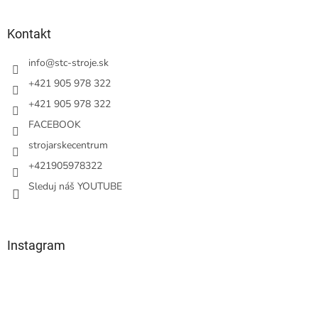
á
p
ä
Kontakt
t
i
info
@
stc-stroje.sk
e
+421 905 978 322
+421 905 978 322
FACEBOOK
strojarskecentrum
+421905978322
Sleduj náš YOUTUBE
Instagram