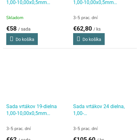
1,00-10,00x0,5mm
1,00-10,00x0,5mm
DIN338RTiHSSCo5 Lesklá,
DIN338RTiHSSCo5 Lesklá,
kov
Sada vrtákov 19-dielna
kulatý obal
Sada vrtákov
Skladom
3-5 prac. dní
1,00-10,00x0,5mm
19-dielna 1,00-
€58
€62,80
/ sada
/ ks
DIN338RTiHSSCo5 Lesklá,
10,00x0,5mm
kov
DIN338RTiHSSCo5 Lesklá,
Do košíka
Do košíka
kulatý obal
Sada vrtákov 19-dielna
Sada vrtákov 24 dielna,
1,00-10,00x0,5mm
1,00-
DIN338RTiHSSCo5 Lesklá,
10,00x0,5mm+3,3+4,2+6,8+10
plast
Sada vrtákov 19-
S338RCZ004HSSCo5
Sada
3-5 prac. dní
3-5 prac. dní
dielna 1,00-10,00x0,5mm
vrtákov 24 dielna, 1,00-
€62
€105,60
/ sada
/ ks