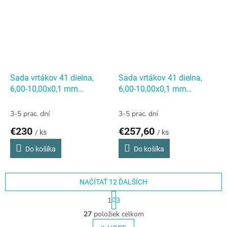
Sada vrtákov 41 dielna,
Sada vrtákov 41 dielna,
6,00-10,00x0,1 mm
6,00-10,00x0,1 mm
S338RCZ004HSSCo5, kov
S338RCZ004HSSCo5,
Sada vrtákov 41 dielna,
plast
Sada vrtákov 41
3-5 prac. dní
3-5 prac. dní
6,00-10,00x0,1 mm
dielna, 6,00-10,00x0,1 mm
€230
€257,60
/ ks
/ ks
S338RCZ004HSSCo5, kov
S338RCZ004HSSCo5,
plast
Do košíka
Do košíka
NAČÍTAŤ 12 ĎALŠÍCH
S
1
3
t
O
r
27
položiek celkom
v
á