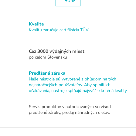
l
HORE
n
á
k
o
d
v
a
a
Kvalita
c
n
i
Kvalitu zaručuje certifikácia TÜV
i
e
e
p
r
Cez 3000 výdajných miest
v
po celom Slovensku
k
y
v
Predlžená záruka
ý
Naše nástroje sú vytvorené s ohľadom na tých
p
najnáročnejších používateľov. Aby splnili ich
i
očakávania, nástroje spĺňajú najvyššie kritériá kvality.
s
u
Servis produktov v autorizovaných servisoch,
predĺžené záruky, predaj náhradných dielov.
Z