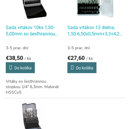
k
s
t
p
o
r
v
o
d
Sada vrtákov 10ks 1,50-
Sada vrtákov 13 dielna,
u
5,00mm so šesťhrannou
1,50-6,50x0,5mm+3,3+4,2
k
stopkou 1/4" HSSCo5 TiN
S338RCZ004HSSCo5
Sada
t
vrtákov 13 dielna, 1,50-
3-5 prac. dní
3-5 prac. dní
o
6,50x0,5mm+3,3+4,2
€38,50
€27,60
v
/ ks
/ ks
S338RCZ004HSSCo5
Do košíka
Do košíka
Vrtáky so šesťhrannou
stopkou 1/4" 6,3mm. Materiál
HSSCo5