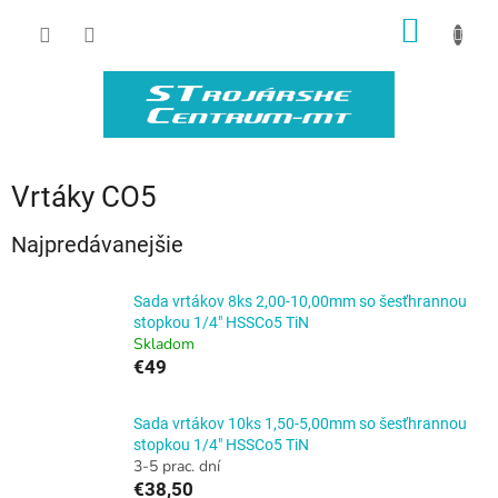
Prejsť
NÁKU
na
obsah
KOŠÍK
Vrtáky CO5
Najpredávanejšie
Sada vrtákov 8ks 2,00-10,00mm so šesťhrannou
stopkou 1/4" HSSCo5 TiN
Skladom
€49
Sada vrtákov 10ks 1,50-5,00mm so šesťhrannou
stopkou 1/4" HSSCo5 TiN
3-5 prac. dní
€38,50