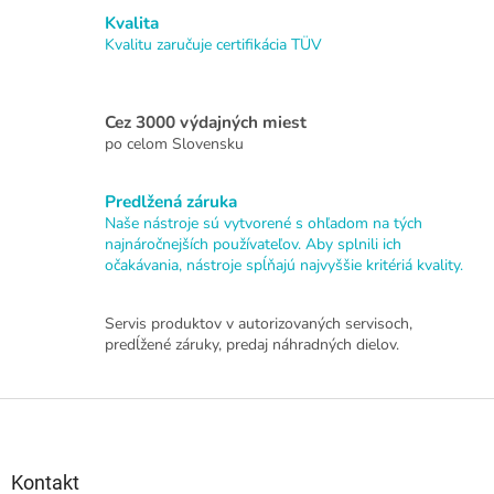
a
a
Kvalita
c
n
i
Kvalitu zaručuje certifikácia TÜV
i
e
e
p
r
Cez 3000 výdajných miest
v
po celom Slovensku
k
y
v
Predlžená záruka
ý
Naše nástroje sú vytvorené s ohľadom na tých
p
najnáročnejších používateľov. Aby splnili ich
i
očakávania, nástroje spĺňajú najvyššie kritériá kvality.
s
u
Servis produktov v autorizovaných servisoch,
predĺžené záruky, predaj náhradných dielov.
Z
á
p
ä
Kontakt