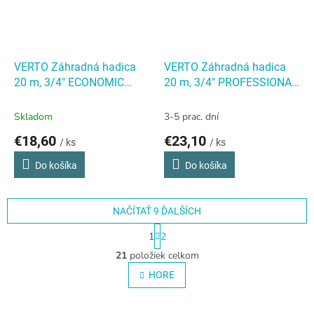
VERTO Záhradná hadica
VERTO Záhradná hadica
20 m, 3/4" ECONOMIC
20 m, 3/4" PROFESSIONAL
VERTO Záhradná hadica
VERTO Záhradná hadica
20 m, 3/4" ECONOMIC
20 m, 3/4" PROFESSIONAL
Skladom
3-5 prac. dní
€18,60
€23,10
/ ks
/ ks
Do košíka
Do košíka
NAČÍTAŤ 9 ĎALŠÍCH
S
1
2
t
O
r
21
položiek celkom
v
á
l
HORE
n
á
k
o
d
v