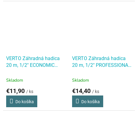
VERTO Záhradná hadica
VERTO Záhradná hadica
20 m, 1/2" ECONOMIC
20 m, 1/2" PROFESSIONAL
VERTO Záhradná hadica
VERTO Záhradná hadica
20 m, 1/2" ECONOMIC
20 m, 1/2" PROFESSIONAL
Skladom
Skladom
€11,90
€14,40
/ ks
/ ks
Do košíka
Do košíka