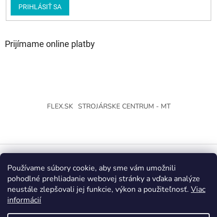
PRIHLÁSIŤ SA
Prijímame online platby
FLEX.SK
STROJÁRSKE CENTRUM - MT
Používame súbory cookie, aby sme vám umožnili
Vytvoril Shoptet
pohodlné prehliadanie webovej stránky a vďaka analýze
neustále zlepšovali jej funkcie, výkon a použiteľnosť.
Viac
Copyright 2026
Strojárske Centrum - MT
. Všetky práva
informácií
vyhradené.
Upraviť nastavenie cookies