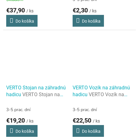
hadicu, plastový, do 60 m
€37,90
€2,30
/ ks
/ ks
1/2" hadice
Do košíka
Do košíka
VERTO Stojan na záhradnú
VERTO Vozík na záhradnú
hadicu
VERTO Stojan na
hadicu
VERTO Vozík na
záhradnú hadicu
záhradnú hadicu
3-5 prac. dní
3-5 prac. dní
€19,20
€22,50
/ ks
/ ks
Do košíka
Do košíka