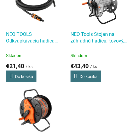
i
k
s
t
p
o
r
v
o
d
NEO TOOLS
NEO Tools Stojan na
u
Odkvapkávacia hadica
záhradnú hadicu, kovový,
k
15M
NEO TOOLS
do 100 m 1/2" hadice
NEO
t
Odkvapkávacia hadica
Tools Stojan na záhradnú
Skladom
Skladom
o
15M
hadicu, kovový, do 100 m
€21,40
€43,40
v
/ ks
/ ks
1/2" hadice
Do košíka
Do košíka