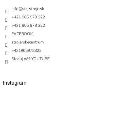
t
i
info
@
stc-stroje.sk
e
+421 905 978 322
+421 905 978 322
FACEBOOK
strojarskecentrum
+421905978322
Sleduj náš YOUTUBE
Instagram