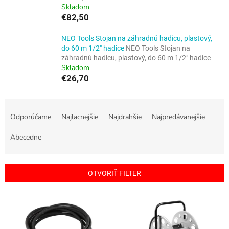
Skladom
€82,50
NEO Tools Stojan na záhradnú hadicu, plastový,
do 60 m 1/2" hadice
NEO Tools Stojan na
záhradnú hadicu, plastový, do 60 m 1/2" hadice
Skladom
€26,70
R
a
Odporúčame
Najlacnejšie
Najdrahšie
Najpredávanejšie
d
e
Abecedne
n
i
e
OTVORIŤ FILTER
p
r
V
o
ý
d
p
u