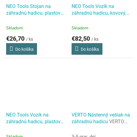
NEO Tools Stojan na
NEO Tools Vozík na
záhradnú hadicu, plastový,
záhradnú hadicu, kovový,
do 60 m 1/2" hadice
NEO
do 60 m 1/2" hadice, s
Tools Stojan na záhradnú
vedením hadice
NEO Tools
Skladom
Skladom
hadicu, plastový, do 60 m
Vozík na záhradnú hadicu,
€26,70
€82,50
/ ks
/ ks
1/2" hadice
kovový, do 60 m 1/2"
hadice, s vedením hadice
Do košíka
Do košíka
NEO Tools Vozík na
VERTO Nástenný vešiak na
záhradnú hadicu, plastový,
záhradnú hadicu
VERTO
do 60 m 1/2" hadice
NEO
Nástenný vešiak na
Tools Vozík na záhradnú
záhradnú hadicu
Skladom
3-5 prac. dní