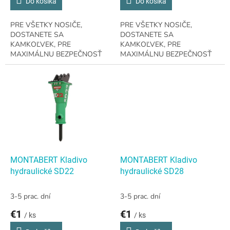
Do košíka
Do košíka
PRE VŠETKY NOSIČE,
PRE VŠETKY NOSIČE,
DOSTANETE SA
DOSTANETE SA
KAMKOĽVEK, PRE
KAMKOĽVEK, PRE
MAXIMÁLNU BEZPEČNOSŤ
MAXIMÁLNU BEZPEČNOSŤ
1.5 - 3.7 t Nosič131 kg / 288 lb
1.2 - 2.2 t Nosič97 kg / 214 lb
Prevádzková hmotnosť 25- 50
Prevádzková hmotnosť 17- 35
l/min / 6.6 - 13 GPM Prietok
l/min / 4.5 - 9 GPM Prietok
oleja
oleja
MONTABERT Kladivo
MONTABERT Kladivo
hydraulické SD22
hydraulické SD28
3-5 prac. dní
3-5 prac. dní
€1
€1
/ ks
/ ks