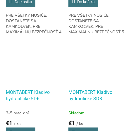
Do košíka
Do košíka
PRE VŠETKY NOSIČE,
PRE VŠETKY NOSIČE,
DOSTANETE SA
DOSTANETE SA
KAMKOĽVEK, PRE
KAMKOĽVEK, PRE
MAXIMÁLNU BEZPEČNOSŤ 4
MAXIMÁLNU BEZPEČNOSŤ 5
- 10 t Nosič304 kg / 671 lb
- 12 t Nosič364.7 kg / 804 lb
Prevádzková hmotnosť55-100
Prevádzková hmotnosť70-120
l/min 14.5 - 26.5 GPM Prietok
l/min / 18.5-32 GPM Prietok
oleja
oleja
MONTABERT Kladivo
MONTABERT Kladivo
hydraulické SD6
hydraulické SD8
3-5 prac. dní
Skladom
€1
€1
/ ks
/ ks