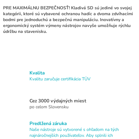
ý
p
PRE MAXIMÁLNU BEZPEČNOSŤ! Kladivá SD sú jediné vo svojej
i
kategórii, ktoré sú vybavené ochranou hadíc a dvoma zdvíhacími
s
bodmi pre jednoduchú a bezpečnú manipuláciu. Inovatívny a
u
ergonomický systém výmeny nástrojov navyše umožňuje rýchlu
údržbu na stavenisku.
Kvalita
Kvalitu zaručuje certifikácia TÜV
Cez 3000 výdajných miest
po celom Slovensku
Predlžená záruka
Naše nástroje sú vytvorené s ohľadom na tých
najnáročnejších používateľov. Aby splnili ich