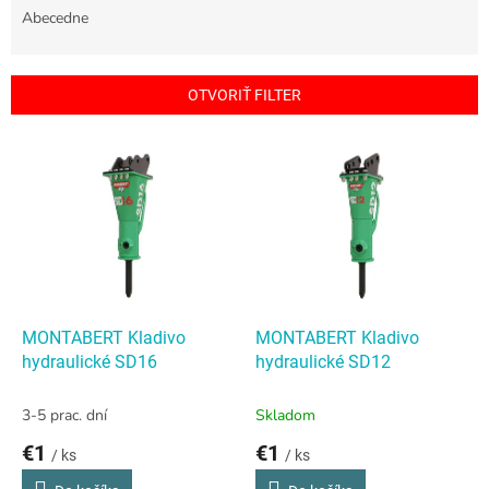
e
Abecedne
n
i
e
OTVORIŤ FILTER
p
r
V
o
ý
d
p
u
i
k
s
t
p
o
r
v
o
d
MONTABERT Kladivo
MONTABERT Kladivo
u
hydraulické SD16
hydraulické SD12
k
t
3-5 prac. dní
Skladom
o
€1
€1
v
/ ks
/ ks