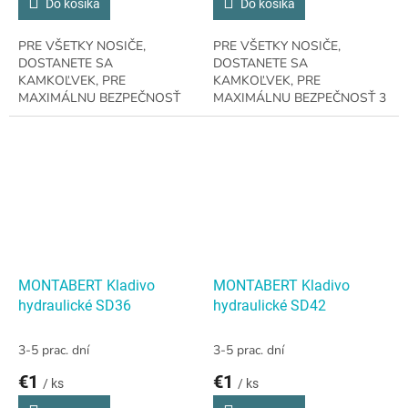
Do košíka
Do košíka
PRE VŠETKY NOSIČE,
PRE VŠETKY NOSIČE,
DOSTANETE SA
DOSTANETE SA
KAMKOĽVEK, PRE
KAMKOĽVEK, PRE
MAXIMÁLNU BEZPEČNOSŤ
MAXIMÁLNU BEZPEČNOSŤ 3
1.5 - 3.7 t Nosič131 kg / 288 lb
- 7.5 t Nosič231.1 kg / 511 lb
Prevádzková hmotnosť 25- 50
Prevádzková hmotnosť 40- 75
l/min / 6.6 - 13 GPM Prietok
l/min / 10.5 - 20 GPM Prietok
oleja
oleja
MONTABERT Kladivo
MONTABERT Kladivo
hydraulické SD36
hydraulické SD42
3-5 prac. dní
3-5 prac. dní
€1
€1
/ ks
/ ks