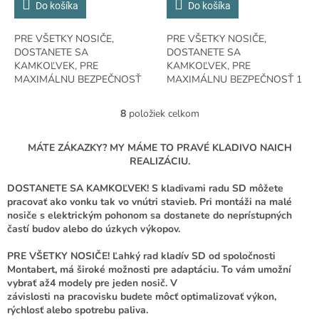
Do košíka
Do košíka
PRE VŠETKY NOSIČE,
PRE VŠETKY NOSIČE,
DOSTANETE SA
DOSTANETE SA
KAMKOĽVEK, PRE
KAMKOĽVEK, PRE
MAXIMÁLNU BEZPEČNOSŤ
MAXIMÁLNU BEZPEČNOSŤ 1
0.7 - 1.2 t Nosič58.7 kg / 128
- 1.7 t Nosič76.4 kg / 168 lb
lb Prevádzková hmotnosť 12-
Prevádzková hmotnosť15 - 30
8
položiek celkom
O
23 l/min / 3.2 - 6 GPM Prietok
l/min / 4 - 8 GPM Prietok oleja
v
oleja
l
MÁTE ZÁKAZKY? MY MÁME TO PRAVÉ KLADIVO NAICH
á
REALIZÁCIU.
d
a
DOSTANETE SA KAMKOĽVEK! S kladivami radu SD môžete
c
pracovať ako vonku tak vo vnútri stavieb. Pri montáži na malé
i
nosiče s elektrickým pohonom sa dostanete do neprístupných
e
častí budov alebo do úzkych výkopov.
p
r
PRE VŠETKY NOSIČE! Ľahký rad kladív SD od spoločnosti
v
Montabert, má široké možnosti pre adaptáciu. To vám umožní
k
vybrať až4 modely pre jeden nosič. V
y
závislosti na pracovisku budete môcť optimalizovať výkon,
v
rýchlosť alebo spotrebu paliva.