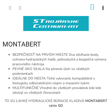
Prejsť
NÁKU
na
obsah
KOŠÍK
MONTABERT
BEZPEČNOSŤ NA PRVOM MIESTE
Dva zdvíhacie body,
ochrana hydraulických hadíc,
jednoduchá a bezpečná výmena
pracovného nástroja
PEVNÉ AKO SKALA
Na plnenie úloh vo
všetkých
podmienkach
IDEÁLNE DO MESTA
Tiché vykonané, kompatibilné s
biologicky
odbúrateľnými olejmi a mazacími tukmi
MULTIFUNKČNÉ
Vhodné do všetkých prevádzok kde
kde
obstojí vo všetkých činnostiach
TO SÚ ĽAHKÉ HYDRAULICKÉ BÚRACIE KLADIVÁ
MONTABERT
série SD