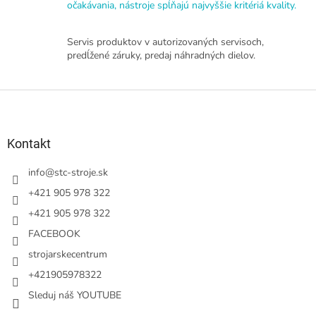
očakávania, nástroje spĺňajú najvyššie kritériá kvality.
Servis produktov v autorizovaných servisoch,
predĺžené záruky, predaj náhradných dielov.
Z
á
p
ä
Kontakt
t
i
info
@
stc-stroje.sk
e
+421 905 978 322
+421 905 978 322
FACEBOOK
strojarskecentrum
+421905978322
Sleduj náš YOUTUBE