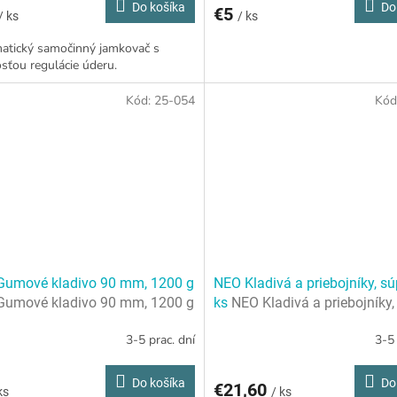
Do košíka
Do
€5
/ ks
/ ks
atický samočinný jamkovač s
ťou regulácie úderu.
Kód:
25-054
Kód
Gumové kladivo 90 mm, 1200 g
NEO Kladivá a priebojníky, s
Gumové kladivo 90 mm, 1200 g
ks
NEO Kladivá a priebojníky,
súprava 5 ks
3-5 prac. dní
3-5 
Do košíka
Do
€21,60
ks
/ ks