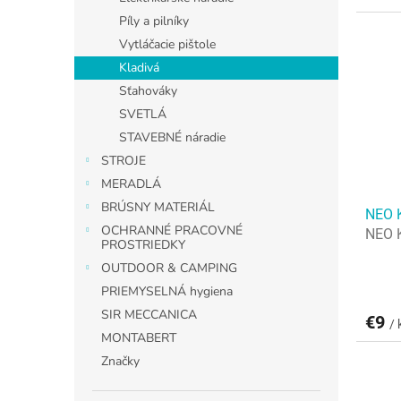
Píly a pilníky
Vytláčacie pištole
Kladivá
Sťahováky
SVETLÁ
STAVEBNÉ náradie
STROJE
MERADLÁ
BRÚSNY MATERIÁL
NEO K
OCHRANNÉ PRACOVNÉ
NEO K
PROSTRIEDKY
OUTDOOR & CAMPING
PRIEMYSELNÁ hygiena
SIR MECCANICA
€9
/ 
MONTABERT
Značky