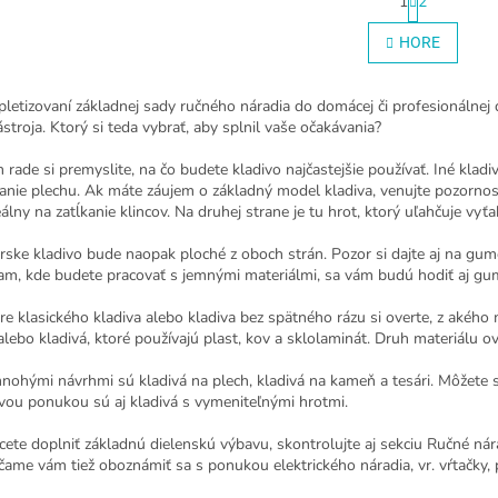
1
2
t
O
r
v
HORE
á
l
n
á
k
d
o
letizovaní základnej sady ručného náradia do domácej či profesionálnej 
a
v
stroja. Ktorý si teda vybrať, aby splnil vaše očakávania?
c
a
i
n
rade si premyslite, na čo budete kladivo najčastejšie používať. Iné klad
e
i
anie plechu. Ak máte záujem o základný model kladiva, venujte pozorno
e
p
eálny na zatĺkanie klincov. Na druhej strane je tu hrot, ktorý uľahčuje vyť
r
v
rske kladivo bude naopak ploché z oboch strán. Pozor si dajte aj na gum
k
am, kde budete pracovať s jemnými materiálmi, sa vám budú hodiť aj gu
y
v
re klasického kladiva alebo kladiva bez spätného rázu si overte, z akého
ý
alebo kladivá, ktoré používajú plast, kov a sklolaminát. Druh materiálu o
p
i
ohými návrhmi sú kladivá na plech, kladivá na kameň a tesári. Môžete si 
s
vou ponukou sú aj kladivá s vymeniteľnými hrotmi.
u
cete doplniť základnú dielenskú výbavu, skontrolujte aj sekciu Ručné nára
ame vám tiež oboznámiť sa s ponukou elektrického náradia, vr. vŕtačky, 