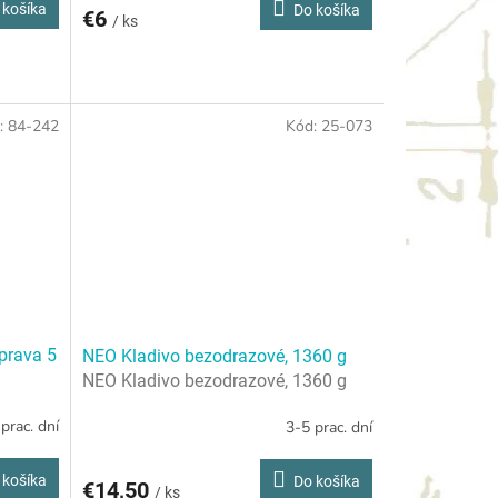
 košíka
Do košíka
€6
/ ks
:
84-242
Kód:
25-073
úprava 5
NEO Kladivo bezodrazové, 1360 g
NEO Kladivo bezodrazové, 1360 g
prac. dní
3-5 prac. dní
 košíka
Do košíka
€14,50
/ ks