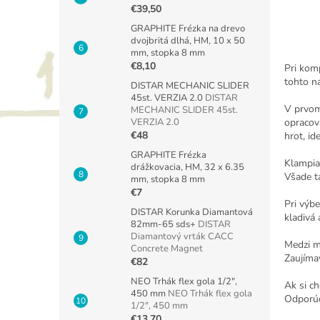
€39,50
GRAPHITE Frézka na drevo
dvojbritá dlhá, HM, 10 x 50
mm, stopka 8 mm
€8,10
Pri komp
tohto ná
DISTAR MECHANIC SLIDER
45st. VERZIA 2.0
DISTAR
V prvom 
MECHANIC SLIDER 45st.
opracov
VERZIA 2.0
€48
hrot, id
GRAPHITE Frézka
Klampia
drážkovacia, HM, 32 x 6.35
Všade t
mm, stopka 8 mm
€7
Pri výbe
DISTAR Korunka Diamantová
kladivá 
82mm-65 sds+
DISTAR
Diamantový vrták CACC
Medzi mn
Concrete Magnet
Zaujíma
€82
NEO Trhák flex gola 1/2",
Ak si ch
450 mm
NEO Trhák flex gola
Odporúč
1/2", 450 mm
€13,70