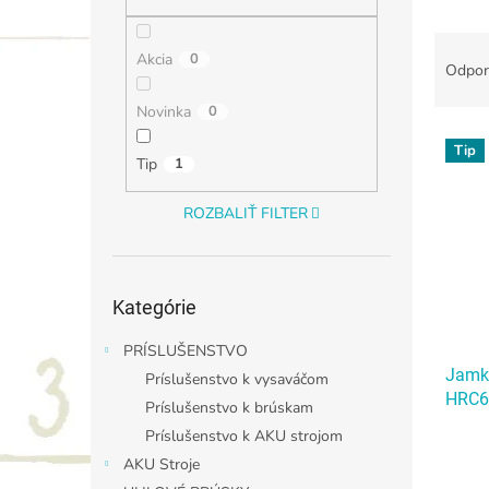
R
Akcia
0
a
Odpor
d
Novinka
0
e
V
n
Tip
ý
i
Tip
1
p
e
i
p
ROZBALIŤ FILTER
s
r
p
o
r
d
Preskočiť
o
u
Kategórie
kategórie
d
k
PRÍSLUŠENSTVO
u
t
Jamk
k
o
Príslušenstvo k vysaváčom
HRC6
t
v
Príslušenstvo k brúskam
o
Príslušenstvo k AKU strojom
v
AKU Stroje