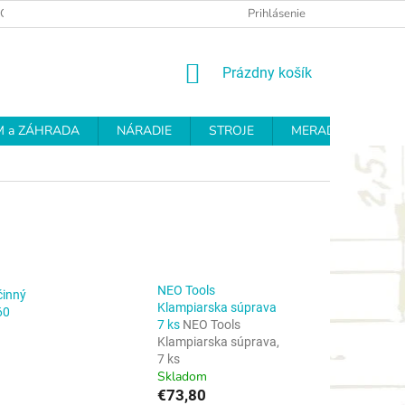
OCHRANY OSOBNÝCH ÚDAJOV
REKLAMAČNÝ PROTOKOL
Prihlásenie
OD
NÁKUPNÝ
Prázdny košík
KOŠÍK
 a ZÁHRADA
NÁRADIE
STROJE
MERADLÁ
BR
NEO Tools
inný
Klampiarska súprava
60
7 ks
NEO Tools
Klampiarska súprava,
7 ks
Skladom
€73,80