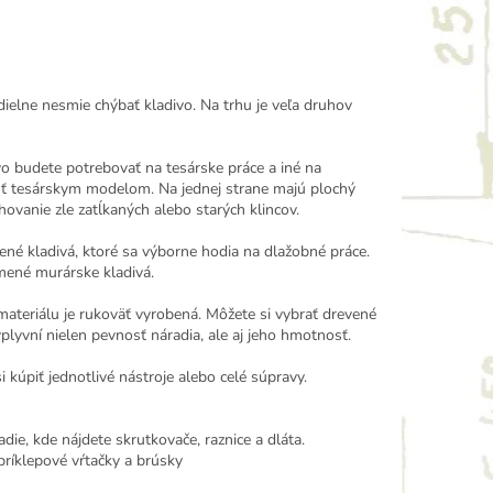
dielne nesmie chýbať kladivo. Na trhu je veľa druhov
ivo budete potrebovať na tesárske práce a iné na
sť tesárskym modelom. Na jednej strane majú plochý
ahovanie zle zatĺkaných alebo starých klincov.
ené kladivá, ktoré sa výborne hodia na dlažobné práce.
mené murárske kladivá.
 materiálu je rukoväť vyrobená. Môžete si vybrať drevené
vplyvní nielen pevnosť náradia, ale aj jeho hmotnosť.
kúpiť jednotlivé nástroje alebo celé súpravy.
die, kde nájdete skrutkovače, raznice a dláta.
príklepové vŕtačky a brúsky