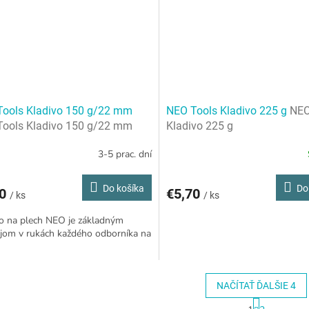
ools Kladivo 150 g/22 mm
NEO Tools Kladivo 225 g
NEO
ools Kladivo 150 g/22 mm
Kladivo 225 g
3-5 prac. dní
Do košíka
Do
80
€5,70
/ ks
/ ks
o na plech NEO je základným
jom v rukách každého odborníka na
NAČÍTAŤ ĎALŠIE 4
S