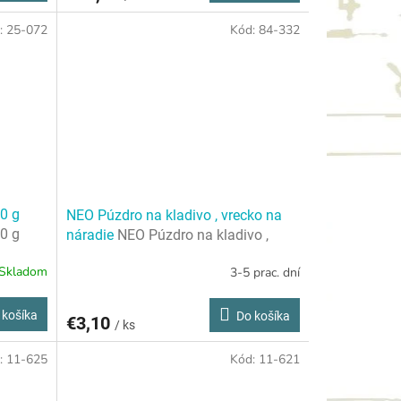
:
25-072
Kód:
84-332
0 g
NEO Púzdro na kladivo , vrecko na
0 g
náradie
NEO Púzdro na kladivo ,
vrecko na náradie
Skladom
3-5 prac. dní
 košíka
Do košíka
€3,10
/ ks
:
11-625
Kód:
11-621