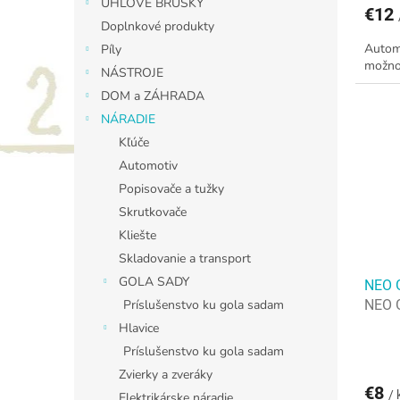
UHLOVÉ BRÚSKY
€12
Doplnkové produkty
Autom
Píly
možnos
NÁSTROJE
DOM a ZÁHRADA
NÁRADIE
Kľúče
Automotiv
Popisovače a tužky
Skrutkovače
Kliešte
Skladovanie a transport
GOLA SADY
NEO 
Príslušenstvo ku gola sadam
NEO 
Hlavice
Príslušenstvo ku gola sadam
Zvierky a zveráky
€8
/ 
Elektrikárske náradie