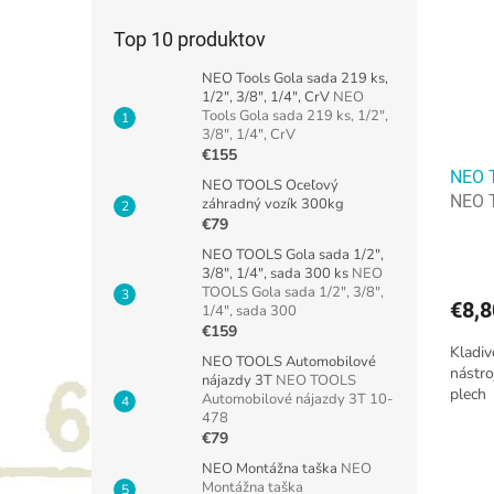
Top 10 produktov
NEO Tools Gola sada 219 ks,
1/2", 3/8", 1/4", CrV
NEO
Tools Gola sada 219 ks, 1/2",
3/8", 1/4", CrV
€155
NEO T
NEO TOOLS Oceľový
NEO T
záhradný vozík 300kg
€79
NEO TOOLS Gola sada 1/2",
3/8", 1/4", sada 300 ks
NEO
TOOLS Gola sada 1/2", 3/8",
€8,
1/4", sada 300
€159
Kladiv
NEO TOOLS Automobilové
nástro
nájazdy 3T
NEO TOOLS
plech
Automobilové nájazdy 3T 10-
478
€79
NEO Montážna taška
NEO
Montážna taška