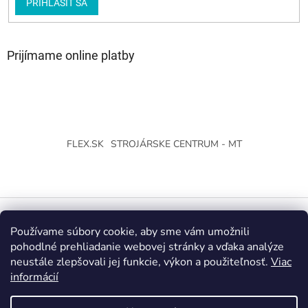
PRIHLÁSIŤ SA
Prijímame online platby
FLEX.SK
STROJÁRSKE CENTRUM - MT
Používame súbory cookie, aby sme vám umožnili
Vytvoril Shoptet
pohodlné prehliadanie webovej stránky a vďaka analýze
neustále zlepšovali jej funkcie, výkon a použiteľnosť.
Viac
Copyright 2026
Strojárske Centrum - MT
. Všetky práva
informácií
vyhradené.
Upraviť nastavenie cookies