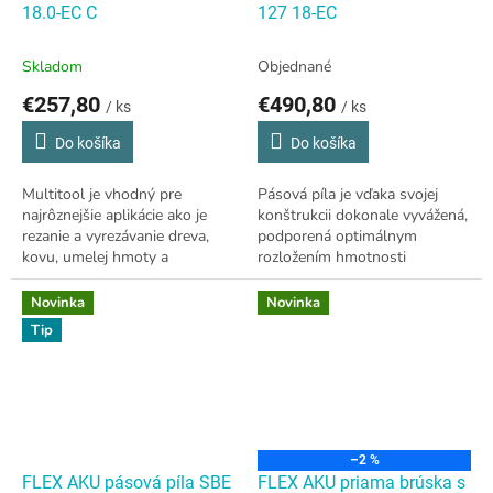
18.0-EC C
127 18-EC
Skladom
Objednané
€257,80
€490,80
/ ks
/ ks
Do košíka
Do košíka
Multitool je vhodný pre
Pásová píla je vďaka svojej
najrôznejšie aplikácie ako je
konštrukcii dokonale vyvážená,
rezanie a vyrezávanie dreva,
podporená optimálnym
kovu, umelej hmoty a
rozložením hmotnosti
sadrokartónu. Na
akumulátora a motora.
odstraňovanie starých stierok,
Odľahčený stroj triedy 18 V
Novinka
Novinka
lepidiel, vyškrabávanie...
SBE je vhodná predovšetkým...
Tip
–2 %
FLEX AKU pásová píla SBE
FLEX AKU priama brúska s