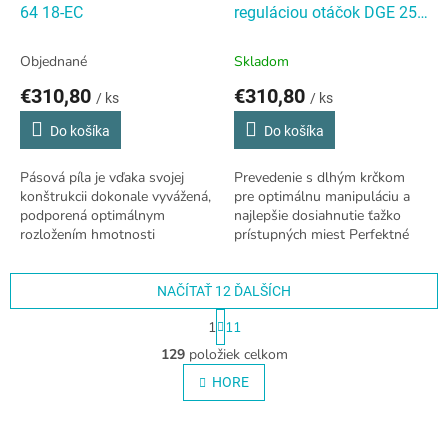
64 18-EC
reguláciou otáčok DGE 25
18.0-EC C
Objednané
Skladom
€310,80
€310,80
/ ks
/ ks
Do košíka
Do košíka
Pásová píla je vďaka svojej
Prevedenie s dlhým krčkom
konštrukcii dokonale vyvážená,
pre optimálnu manipuláciu a
podporená optimálnym
najlepšie dosiahnutie ťažko
rozložením hmotnosti
prístupných miest Perfektné
akumulátora a motora.
vedenie vďaka držadlovému
Odľahčený stroj triedy 18 V
krytu a štíhlej rukoväti s
SBE je vhodná predovšetkým...
obvodom iba...
NAČÍTAŤ 12 ĎALŠÍCH
S
1
11
t
O
r
129
položiek celkom
v
á
l
HORE
n
á
k
o
d
v
a