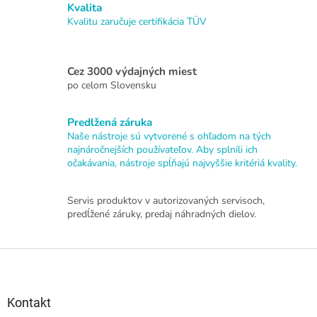
a
Kvalita
c
n
i
Kvalitu zaručuje certifikácia TÜV
i
e
e
p
r
Cez 3000 výdajných miest
v
po celom Slovensku
k
y
v
Predlžená záruka
ý
Naše nástroje sú vytvorené s ohľadom na tých
p
najnáročnejších používateľov. Aby splnili ich
i
očakávania, nástroje spĺňajú najvyššie kritériá kvality.
s
u
Servis produktov v autorizovaných servisoch,
predĺžené záruky, predaj náhradných dielov.
Z
á
p
ä
Kontakt