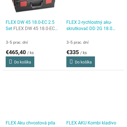
FLEX DW 45 18.0-EC 2.5
FLEX 2-rychlostný aku-
Set
FLEX DW 45 18.0-EC
skrutkovač DD 2G 18.0
2.5 Set
FLEX 2-rychlostný aku-
skrutkovač DD 2G 18.0
3-5 prac. dní
3-5 prac. dní
€465,40
€335
/ ks
/ ks
Do košíka
Do košíka
FLEX Aku chvostová píla
FLEX AKU Kombi kladivo