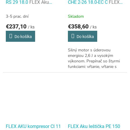
RS 29 18.0
FLEX Aku
CHE 2-26 18.0-EC C
FLEX
chvostová píla RS 29 18.0
CHE 2-26 18.0-EC C
3-5 prac. dní
Skladom
€237,10
€358,60
/ ks
/ ks
Do košíka
Do košíka
Silný motor s úderovou
energiou 2,6 J a vysokým
výkonom. Prepínač so štyrmi
funkciami: vŕtanie, vŕtanie s
príklepom, sekanie,
polohovanie sekáča.
FLEX AKU kompresor CI 11
FLEX Aku leštička PE 150