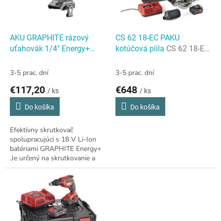
t
p
o
r
v
o
d
AKU GRAPHITE rázový
CS 62 18-EC PAKU
u
uťahovák 1/4" Energy+
kotúčová píila
CS 62 18-EC
k
AKU GRAPHITE rázový
PAKU kotúčová píila
t
uťahovák Energy+
3-5 prac. dní
3-5 prac. dní
o
€117,20
€648
v
/ ks
/ ks
Do košíka
Do košíka
Efektívny skrutkovač
spolupracujúci s 18 V Li-Ion
batériami GRAPHITE Energy+
.Je určený na skrutkovanie a
uvolňovanie skrutiek z dreva,
kovu a plastov.