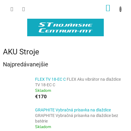
Prejsť
NÁKU
na
obsah
KOŠÍK
AKU Stroje
Najpredávanejšie
FLEX TV 18-EC C
FLEX Aku vibrátor na dlaždice
TV 18-EC C
Skladom
€170
GRAPHITE Vybračná prísavka na dlaždice
GRAPHITE Vybračná prísavka na dlaždice bez
batérie
Skladom