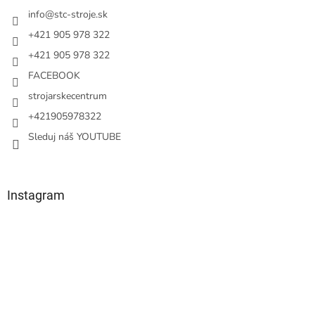
t
i
info
@
stc-stroje.sk
e
+421 905 978 322
+421 905 978 322
FACEBOOK
strojarskecentrum
+421905978322
Sleduj náš YOUTUBE
Instagram