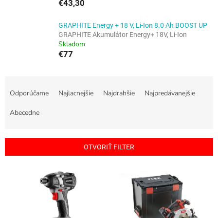
€43,30
GRAPHITE Energy + 18 V, Li-Ion 8.0 Ah BOOST UP
GRAPHITE Akumulátor Energy+ 18V, Li-Ion
Skladom
€77
R
a
Odporúčame
Najlacnejšie
Najdrahšie
Najpredávanejšie
d
e
Abecedne
n
i
e
OTVORIŤ FILTER
p
r
V
o
ý
d
p
u
i
k
s