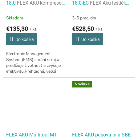
18.0
FLEX AKU kompresor
18.0-EC
FLEX Aku leštička
CI 11 18.0
PE 150 18.0-EC
Skladom
3-5 prac. dní
€135,30
€528,50
/ ks
/ ks
Do košíka
Do košíka
Electronic Management
System (EMS) chrání stroj a
predlžuje životnosť a zvyšuje
efektivitu.Prehľadná, veľká
obslužná tlačidlá pre rýchle
nastavenie požadovaných
Novinka
funkcií.
FLEX AKU Multitool MT
FLEX AKU pásová píla SBE