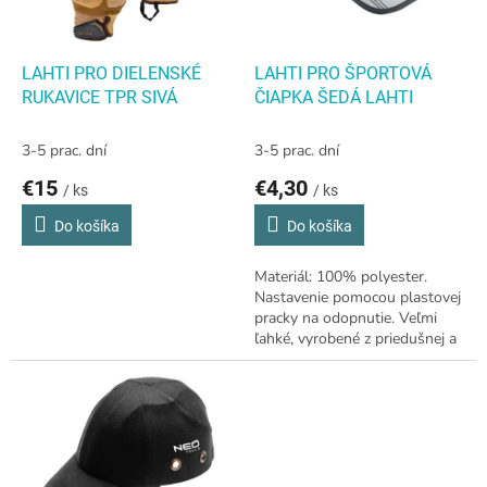
p
o
r
v
o
d
LAHTI PRO DIELENSKÉ
LAHTI PRO ŠPORTOVÁ
u
RUKAVICE TPR SIVÁ
ČIAPKA ŠEDÁ LAHTI
k
t
3-5 prac. dní
3-5 prac. dní
o
€15
€4,30
v
/ ks
/ ks
Do košíka
Do košíka
Materiál: 100% polyester.
Nastavenie pomocou plastovej
pracky na odopnutie. Veľmi
ľahké, vyrobené z priedušnej a
rýchloschnúcej látky. Sieťovina
na boku zvyšuje cirkuláciu...