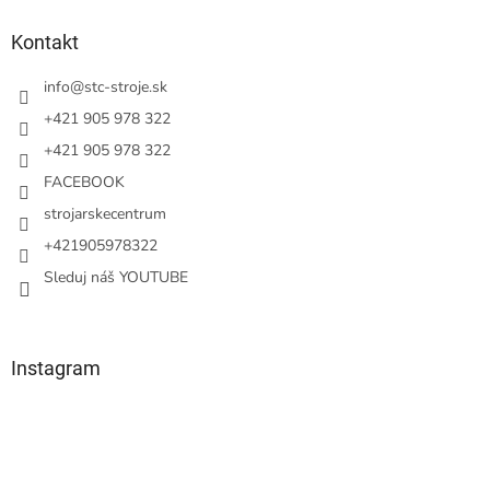
p
ä
Kontakt
t
i
info
@
stc-stroje.sk
e
+421 905 978 322
+421 905 978 322
FACEBOOK
strojarskecentrum
+421905978322
Sleduj náš YOUTUBE
Instagram