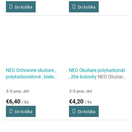
Do košíka
Do košíka
NEO Ochranné okuliare ,
NEO Okuliare polykarbonát
polykarbonátové , biele
, žlté šošovky
NEO Okuliare
šošovky
NEO Ochranné
polykarbonát , žlté šošovky
okuliare , polykarbonátové ,
3-5 prac. dní
3-5 prac. dní
biele šošovky
€6,40
€4,20
/ ks
/ ks
Do košíka
Do košíka