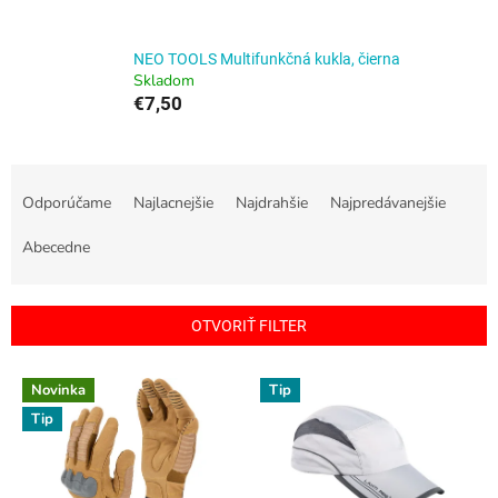
NEO TOOLS Multifunkčná kukla, čierna
Skladom
€7,50
R
a
Odporúčame
Najlacnejšie
Najdrahšie
Najpredávanejšie
d
e
Abecedne
n
i
e
OTVORIŤ FILTER
p
r
V
Novinka
Tip
o
ý
d
Tip
p
u
i
k
s
t