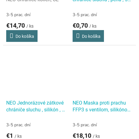
párov , 32 dB , CE
NEO
Jednorázové zátkové
3-5 prac. dní
3-5 prac. dní
chrániče sluchu , pena , 5
€14,70
€0,70
/ ks
/ ks
párov , 32 dB , CE
Do košíka
Do košíka
NEO Jednorázové zátkové
NEO Maska proti prachu
chrániče sluchu , silikón , 5
FFP3 s ventilom, silikónové
párov , 29 dB , CE
NEO
tesnenie vnútri, 3 ks
NEO
Jednorázové zátkové
Maska proti prachu FFP3 s
3-5 prac. dní
3-5 prac. dní
chrániče sluchu , silikón , 5
ventilom, silikónové
€1
€18,10
/ ks
/ ks
párov , 29 dB , CE
tesnenie vnútri, 3 ks