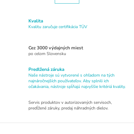
á
k
o
d
v
a
a
Kvalita
c
n
i
Kvalitu zaručuje certifikácia TÜV
i
e
e
p
r
Cez 3000 výdajných miest
v
po celom Slovensku
k
y
v
Predlžená záruka
ý
Naše nástroje sú vytvorené s ohľadom na tých
p
najnáročnejších používateľov. Aby splnili ich
i
očakávania, nástroje spĺňajú najvyššie kritériá kvality.
s
u
Servis produktov v autorizovaných servisoch,
predĺžené záruky, predaj náhradných dielov.
Z
á