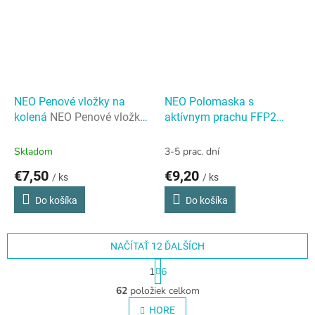
NEO Penové vložky na
NEO Polomaska s
kolená
NEO Penové vložky
aktívnym prachu FFP2
na kolená
uhlíka s ventilom
NEO
Polomaska s aktívnym
Skladom
3-5 prac. dní
prachu FFP2 uhlíka s
€7,50
€9,20
/ ks
/ ks
ventilom
Do košíka
Do košíka
NAČÍTAŤ 12 ĎALŠÍCH
S
1
6
t
O
r
62
položiek celkom
v
á
l
HORE
n