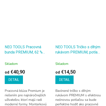
NEO TOOLS Pracovná
NEO TOOLS Tričko s dlhým
bunda PREMIUM, 62 %
rukávom PREMIUM, potlač
bavlna, 35 % polyester, 3 %
NEO
NEO TOOLS Tričko s
elastan
NEO TOOLS
dlhým rukávom PREMIUM,
Skladom
Skladom
Pracovná bunda PREMIUM,
potlač NEO
€40,90
€14,50
od
od
62 % bavlna, 35 %
polyester, 3 % elastan
DETAIL
DETAIL
Pracovná blúza Premium je
Bavlnené tričko s dlhým
riešením pre najnáročnejších
rukávom PREMIUM s efektnou
užívateľov, ktorí majú radi
neónovou potlačou sa bude
moderné formy. Monterkovú
perfektne hodiť ako pracovné