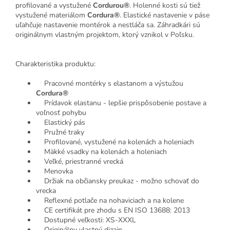
profilované a vystužené
Cordurou®
. Holenné kosti sú tiež
vystužené materiálom
Cordura®
. Elastické nastavenie v páse
uľahčuje nastavenie montérok a nestláča sa. Záhradkári sú
originálnym vlastným projektom, ktorý vznikol v Poľsku.
Charakteristika produktu:
Pracovné montérky s elastanom a výstužou
Cordura®
Prídavok elastanu - lepšie prispôsobenie postave a
voľnosť pohybu
Elastický pás
Pružné traky
Profilované, vystužené na kolenách a holeniach
Mäkké vsadky na kolenách a holeniach
Veľké, priestranné vrecká
Menovka
Držiak na občiansky preukaz - možno schovať do
vrecka
Reflexné potlače na nohaviciach a na kolene
CE certifikát pre zhodu s EN ISO 13688: 2013
Dostupné veľkosti: XS-XXXL
Originálny vlastný dizajn