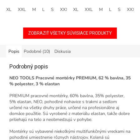
blúzu navrhol náš dizajnérsky a
oblečenie aj na bežné nosenie.
technologický tím. Produkt sa...
XL
XXL
M
L
S
XXXL
Ležérne, ľahko sa
XL
XXL
M
L
S
XXXL
premiestňujúce a...
ZOBRAZIŤ VŠETKY SÚVISIACE PRODUKTY
Popis
Podobné (10)
Diskusia
Podrobný popis
NEO TOOLS Pracovné montérky PREMIUM, 62 % bavlna, 35
% polyester, 3 % elastan
PREMIUM pracovné montérky, 60% bavlna, 35% polyester,
5% elastan, NEO, pohodlné nohavice s trakmi a sedlom
určené na všetky druhy práce, určené na profesionálne aj
domáce použitie. Sú vyrobené z materiálu elastan, takže dobre
priliehajú na telo a neobmedzujú v pohybe.
Montérky sú vybavené niekoľkými multifunkčnými vreckami na
pohodlné umiestnenie rôznych nástrojov. Kolená sú