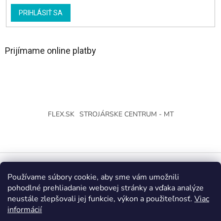
PRIHLÁSIŤ SA
Prijímame online platby
FLEX.SK
STROJÁRSKE CENTRUM - MT
Používame súbory cookie, aby sme vám umožnili
Vytvoril Shoptet
pohodlné prehliadanie webovej stránky a vďaka analýze
neustále zlepšovali jej funkcie, výkon a použiteľnosť.
Viac
Copyright 2026
Strojárske Centrum - MT
. Všetky práva
informácií
vyhradené.
Upraviť nastavenie cookies