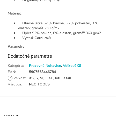
Materiál:
Hlavná látka 62 % bavlna, 35 % polyester, 3 %
elastan; gramáž 250 g/m2
Úplet 92% bavlna, 8% elastan, gramáž 360 g/m2
Výstuž
Cordura®
Parametre
Dodatočné parametre
Kategória
:
Pracovné Nohavice
,
Veľkosť XS
EAN
:
5907558446784
?
Veľkosť
:
XS, S, M, L, XL, XXL, XXXL
Výrobca
:
NEO TOOLS
Z
á
p