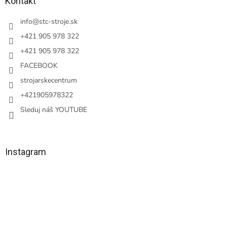
ä
Kontakt
t
i
info
@
stc-stroje.sk
e
+421 905 978 322
+421 905 978 322
FACEBOOK
strojarskecentrum
+421905978322
Sleduj náš YOUTUBE
Instagram