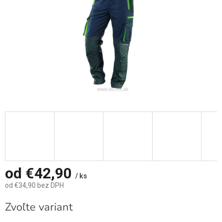
od
€42,90
/ ks
od
€34,90
bez DPH
Jednotková
Zvoľte variant
cena: