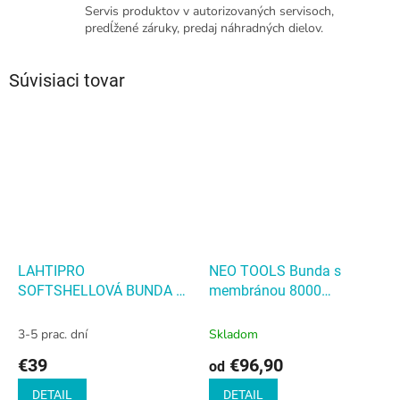
Servis produktov v autorizovaných servisoch,
predĺžené záruky, predaj náhradných dielov.
Súvisiaci tovar
LAHTIPRO
NEO TOOLS Bunda s
SOFTSHELLOVÁ BUNDA S
membránou 8000
KAPUCOU ZELENO-ČIERNA
PREMIUM, Primaloft
NEO
CAMO
TOOLS Bunda s
3-5 prac. dní
Skladom
membránou 8000
€39
€96,90
od
PREMIUM, Primaloft
DETAIL
DETAIL