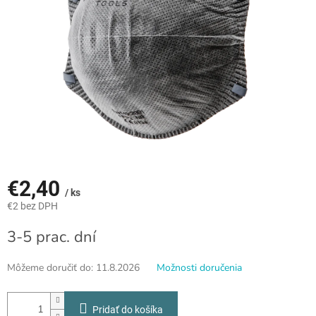
€2,40
/ ks
€2 bez DPH
Jednotková
3-5 prac. dní
cena:
Môžeme doručiť do:
11.8.2026
Možnosti doručenia
Pridať do košíka