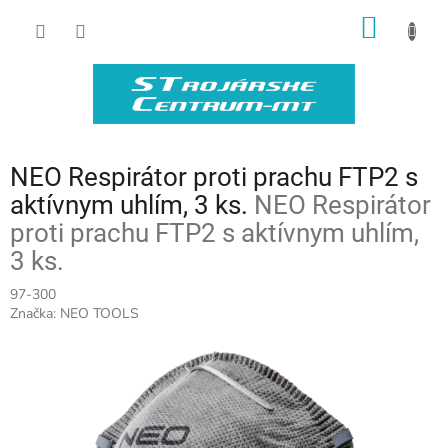
Prejsť
NÁKU
na
obsah
KOŠÍK
NEO Respirátor proti prachu FTP2 s
aktívnym uhlím, 3 ks.
NEO Respirátor
proti prachu FTP2 s aktívnym uhlím,
3 ks.
97-300
Značka:
NEO TOOLS