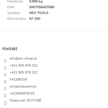
Hmotnosť
:
0.069 kg
EAN
:
5907558407686
Výrobca
:
NEO TOOLS
Kód výrobcu
:
97-300
Z
á
p
ä
Kontakt
t
i
info
@
stc-stroje.sk
e
+421 905 978 322
+421 905 978 322
FACEBOOK
strojarskecentrum
+421905978322
Sleduj náš YOUTUBE