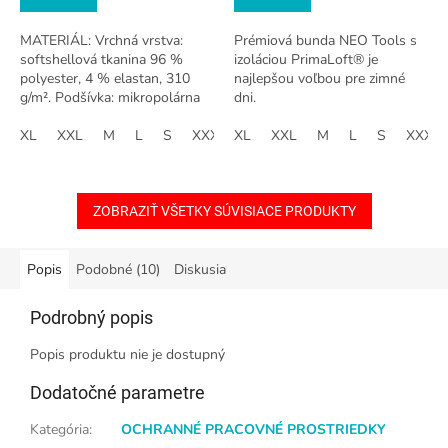
MATERIÁL: Vrchná vrstva:
Prémiová bunda NEO Tools s
softshellová tkanina 96 %
izoláciou PrimaLoft® je
polyester, 4 % elastan, 310
najlepšou voľbou pre zimné
g/m². Podšívka: mikropolárna
dni.
160 g/m²Špeciálna 3-vrstvová
softshellová tkanina s TPU
XL
XXL
M
L
S
XXXL
XL
XXL
M
L
S
XXXL
membránou,...
ZOBRAZIŤ VŠETKY SÚVISIACE PRODUKTY
Popis
Podobné (10)
Diskusia
Podrobný popis
Popis produktu nie je dostupný
Dodatočné parametre
Kategória
:
OCHRANNÉ PRACOVNÉ PROSTRIEDKY