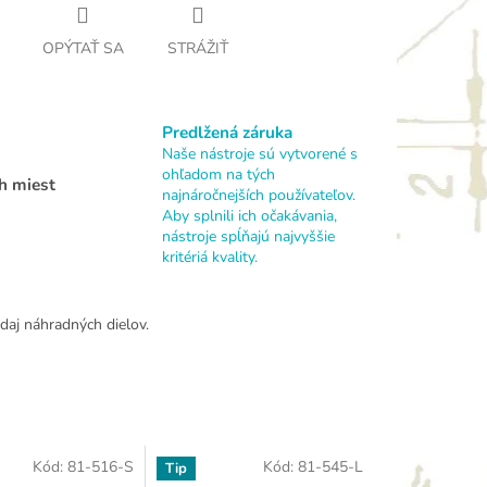
OPÝTAŤ SA
STRÁŽIŤ
Predlžená záruka
Naše nástroje sú vytvorené s
ohľadom na tých
h miest
najnáročnejších používateľov.
Aby splnili ich očakávania,
nástroje spĺňajú najvyššie
kritériá kvality.
daj náhradných dielov.
Kód:
81-516-S
Kód:
81-545-L
Tip