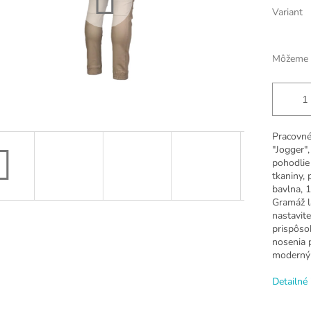
Variant
Môžeme d
Pracovné
"Jogger",
pohodlie
tkaniny, 
bavlna, 
Gramáž l
nastavit
prispôso
nosenia 
moderný 
Detailné 