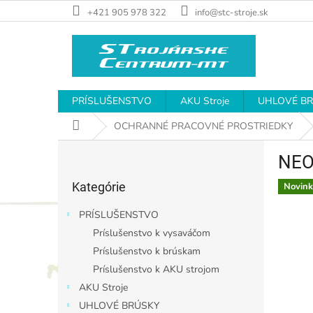
Prejsť
+421 905 978 322
info@stc-stroje.sk
na
obsah
PRÍSLUŠENSTVO
AKU Stroje
UHLOVÉ B
Domov
OCHRANNÉ PRACOVNÉ PROSTRIEDKY
B
NEO
o
Preskočiť
č
Kategórie
kategórie
Novink
n
ý
PRÍSLUŠENSTVO
p
Príslušenstvo k vysaváčom
a
Príslušenstvo k brúskam
n
e
Príslušenstvo k AKU strojom
l
AKU Stroje
UHLOVÉ BRÚSKY