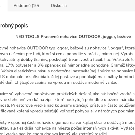
s
Podobné (10)
Diskusia
robný popis
NEO TOOLS Pracovné nohavice OUTDOOR, jogger, béžové
ovné nohavice OUTDOOR typ jogger, béžové sú nohavice "Jogger", ktoré
lnym riešením pre ľudí, ktorí si cenia pohodlie v práci aj mimo nej. Vyrobe
kokvalitnej
dobby
tkaniny, poskytujú trvanlivosť a flexibilitu. Vďaka zlo
na, 17% polyester a 3% spandex sú mimoriadne pohodlné. Gramáž látky
. Vďaka elastickému pásu a dodatočnej nastaviteľnej šnúrke sa nohavic
S dokonale prispôsobia každej postave a ponúkajú maximálny komfort
elý deň. Chýbajúce zapínanie vpredu im dodáva moderný vzhľad.
vice sú vybavené množstvom praktických riešení, ako sú: bočné vrecká 
avné stehenné vrecká na zips, ktoré poskytujú pohodlné uloženie náradia
ností. Priestorové vrecká nad kolenami uľahčujú prístup k často použív
ofilované kolená vpredu zaisťujú voľnosť pohybu aj v náročných podmien
ety v spodnej časti nohavíc s gumou na vonkajšej strane dodávajú mode
akter, ale tiež držia nohavice na mieste počas intenzívnych aktivít. Vytlač
pni vrecka nad kolenom dodáva jemný, ale zreteľný rozdiel..