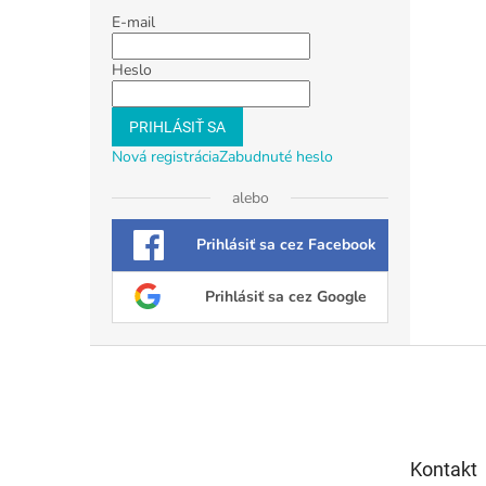
E-mail
Heslo
PRIHLÁSIŤ SA
Nová registrácia
Zabudnuté heslo
alebo
Prihlásiť sa cez Facebook
Prihlásiť sa cez Google
Z
á
p
ä
t
Kontakt
i