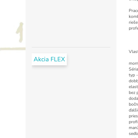
Prac
komb
rieš
prof
Vlas
Akcia FLEX
mont
Sér
typ -
dobb
elast
bez 
doda
bočn
ďalš
prie
prof
manž
sedl