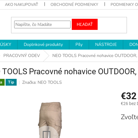
AKO NAKUPOVAŤ
OBCHODNÉ PODMIENKY
PODMIENKY 
HĽADAŤ
RÚSKY
Doplnkové produkty
Píly
NÁSTROJE
DOM
PRACOVNÝ ODEV
NEO TOOLS Pracovné nohavice OUTDOOR, j
 TOOLS Pracovné nohavice OUTDOOR, j
Značka:
NEO TOOLS
a
Tip
€3
€26 bez
Jednotk
Zvoľt
cena: