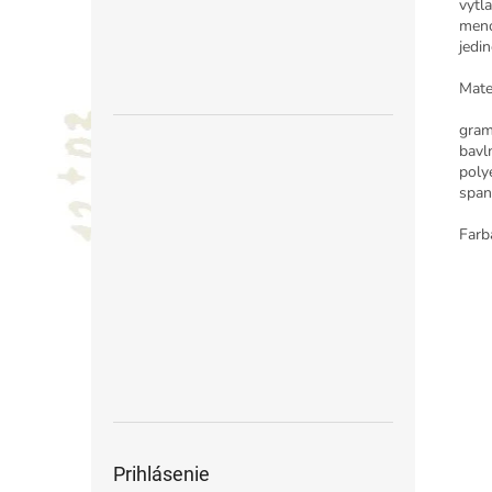
vytl
meno
jedin
Mater
gram
bavl
poly
span
Farb
Prihlásenie