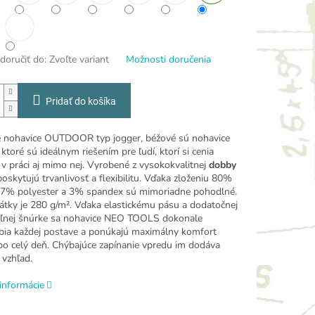
oručiť do:
Zvoľte variant
Možnosti doručenia
Pridať do košíka
 nohavice OUTDOOR typ jogger, béžové sú nohavice
 ktoré sú ideálnym riešením pre ľudí, ktorí si cenia
 v práci aj mimo nej. Vyrobené z vysokokvalitnej
dobby
poskytujú trvanlivosť a flexibilitu. Vďaka zloženiu 80%
17% polyester a 3% spandex sú mimoriadne pohodlné.
átky je 280 g/m². Vďaka elastickému pásu a dodatočnej
eľnej šnúrke sa nohavice NEO TOOLS dokonale
bia každej postave a ponúkajú maximálny komfort
po celý deň. Chýbajúce zapínanie vpredu im dodáva
vzhľad.
informácie