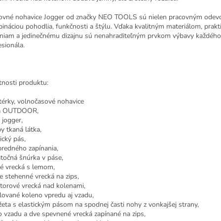
ovné nohavice Jogger od značky NEO TOOLS sú nielen pracovným odevo
ináciou pohodlia, funkčnosti a štýlu. Vďaka kvalitným materiálom, prak
eniam a jedinečnému dizajnu sú nenahraditeľným prvkom výbavy každého
esionála.
tnosti produktu:
érky, volnočasové nohavice
ia OUTDOOR,
 jogger,
y tkaná látka,
ický pás,
predného zapínania,
točná šnúrka v páse,
é vrecká s lemom,
ie stehenné vrecká na zips,
storové vrecká nad kolenami,
ilované koleno vpredu aj vzadu,
eta s elastickým pásom na spodnej časti nohy z vonkajšej strany,
o vzadu a dve spevnené vrecká zapínané na zips,