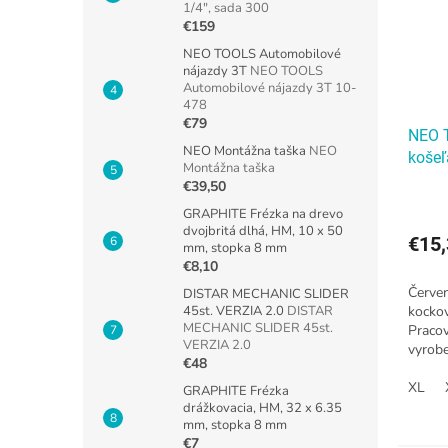
1/4", sada 300
€159
NEO TOOLS Automobilové
nájazdy 3T
NEO TOOLS
Automobilové nájazdy 3T 10-
478
€79
NEO 
NEO Montážna taška
NEO
košeľ
Montážna taška
mrie
€39,50
košeľ
GRAPHITE Frézka na drevo
mriež
dvojbritá dlhá, HM, 10 x 50
€15,
mm, stopka 8 mm
€8,10
Červen
DISTAR MECHANIC SLIDER
kockov
45st. VERZIA 2.0
DISTAR
MECHANIC SLIDER 45st.
Pracov
VERZIA 2.0
vyrobe
€48
priadz
špeci
XL
GRAPHITE Frézka
kefova
drážkovacia, HM, 32 x 6.35
mm, stopka 8 mm
€7