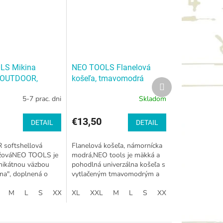
LS Mikina
NEO TOOLS Flanelová
l OUTDOOR,
košeľa, tmavomodrá
Ďalší
produkt
5-7 prac. dni
Skladom
€13,50
DETAIL
DETAIL
softshellová
Flanelová košeľa, námornícka
éžováNEO TOOLS je
modrá,NEO tools je mäkká a
nikátnou väzbou
pohodlná univerzálna košeľa s
ina", doplnená o
vytlačeným tmavomodrým a
ftshellové úpletové
čiernym károvaným vzorom.
robené zo 100%
M
L
S
XXXL
Ide o mimoriadne odolný
XL
XXL
M
L
S
XXXL
 s gramážou...
spôsob nanášania...