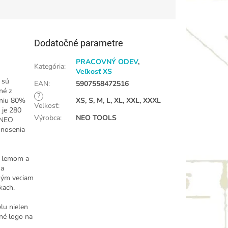
Dodatočné parametre
PRACOVNÝ ODEV
,
Kategória
:
Veľkosť XS
 sú
EAN
:
5907558472516
né z
?
ženiu 80%
XS, S, M, L, XL, XXL, XXXL
Veľkosť
:
 je 280
Výrobca
:
NEO TOOLS
e NEO
 nosenia
s lemom a
 a
aným veciam
kach.
lu nielen
ené logo na