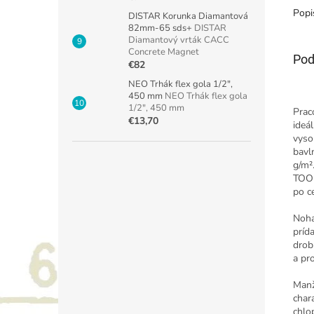
Popi
DISTAR Korunka Diamantová
82mm-65 sds+
DISTAR
Diamantový vrták CACC
Concrete Magnet
Pod
€82
NEO Trhák flex gola 1/2",
450 mm
NEO Trhák flex gola
1/2", 450 mm
Prac
€13,70
ideá
vyso
bavl
g/m²
TOOL
po c
Noha
príd
drob
a pr
Manž
char
chlo