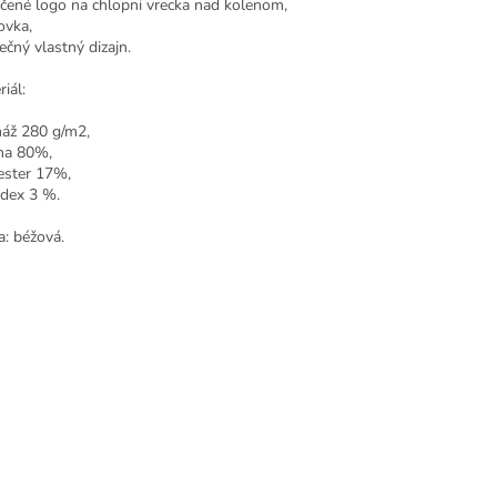
ačené logo na chlopni vrecka nad kolenom,
vka,
ečný vlastný dizajn.
iál:
áž 280 g/m2,
na 80%,
ester 17%,
dex 3 %.
a: béžová.