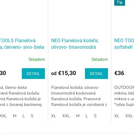
Tip
TOOLS Flanelová
NEO Flanelová košeľa;
NEO TOO
a; červeno- sivo- biela
olivovo- tmavomodrá
softshel
žka
NEO Flanelová
mriežka
NEO Flanelová
béžová
Skladom
Skladom
a; červeno-sivo-biela
košeľa; olivovo-
ka
tmavomodrá mriežka
30
€15,30
€36
od
DETAIL
DETAIL
á, čierno-biela
Flanelová košeľa; olivovo-
OUTDOOR 
aná flanelová košeľa.
tmavomodrá kockovaná
mikina, b
ná flanelová košeľa je
flanelová košeľa. Pracovná
mikina s u
ná z česanej bavlnenej
flanelová košeľa je vyrobená z
"rybia šup
e (100% bavlna). Vďaka
česanej bavlnenej priadze
funkčné so
álnemu procesu
XXL
M
L
S
(100% bavlna). Vďaka
XL
XXL
M
L
S
vsadky Vy
XL
XXL
nia je jemný...
špeciálnemu procesu...
polyesteru