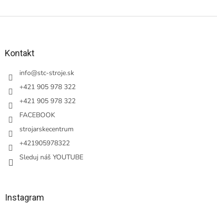
Z
á
p
ä
Kontakt
t
i
info
@
stc-stroje.sk
e
+421 905 978 322
+421 905 978 322
FACEBOOK
strojarskecentrum
+421905978322
Sleduj náš YOUTUBE
Instagram