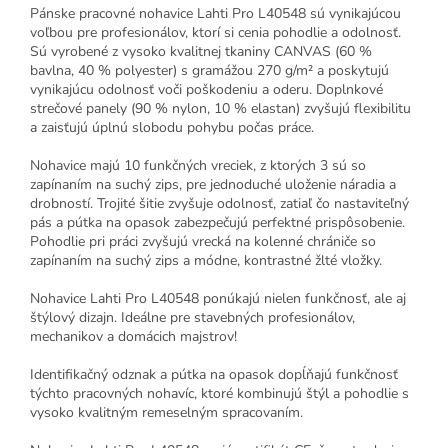
Pánske pracovné nohavice Lahti Pro L40548 sú vynikajúcou
voľbou pre profesionálov, ktorí si cenia pohodlie a odolnosť.
Sú vyrobené z vysoko kvalitnej tkaniny CANVAS (60 %
bavlna, 40 % polyester) s gramážou 270 g/m² a poskytujú
vynikajúcu odolnosť voči poškodeniu a oderu. Doplnkové
strečové panely (90 % nylon, 10 % elastan) zvyšujú flexibilitu
a zaisťujú úplnú slobodu pohybu počas práce.
Nohavice majú 10 funkčných vreciek, z ktorých 3 sú so
zapínaním na suchý zips, pre jednoduché uloženie náradia a
drobností. Trojité šitie zvyšuje odolnosť, zatiaľ čo nastaviteľný
pás a pútka na opasok zabezpečujú perfektné prispôsobenie.
Pohodlie pri práci zvyšujú vrecká na kolenné chrániče so
zapínaním na suchý zips a módne, kontrastné žlté vložky.
Nohavice Lahti Pro L40548 ponúkajú nielen funkčnosť, ale aj
štýlový dizajn. Ideálne pre stavebných profesionálov,
mechanikov a domácich majstrov!
Identifikačný odznak a pútka na opasok dopĺňajú funkčnosť
týchto pracovných nohavíc, ktoré kombinujú štýl a pohodlie s
vysoko kvalitným remeselným spracovaním.