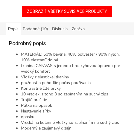
ZOBRAZIŤ VŠETKY SÚVISIACE PRODUKTY
Popis
Podobné (10)
Diskusia
Značka
Podrobný popis
MATERIÁL: 60% bavlna, 40% polyester / 90% nylon,
10% elastanOdolná
tkanina CANVAS s jemnou broskyňovou úpravou pre
vysoký komfort
Vložky z elastickej tkaniny
pružnosť a pohodlie počas používania
Kontrastné žlté prvky
10 vreciek, z toho 3 so zapínaním na suchý zips
Trojité prešitie
Pútka na opasok
Nastavenie šírky
opasku
Vrecká na kolenné vložky so zapínaním na suchý zips
Moderný a zaujímavý dizajn