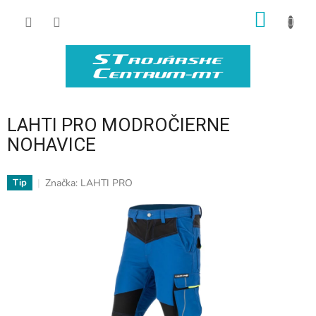
Prejsť
NÁKU
na
obsah
KOŠÍK
LAHTI PRO MODROČIERNE
NOHAVICE
Značka:
LAHTI PRO
Tip