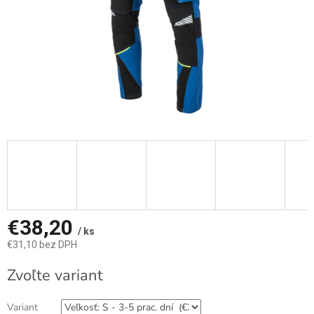
€38,20
/ ks
€31,10 bez DPH
Jednotková
Zvoľte variant
cena:
Variant