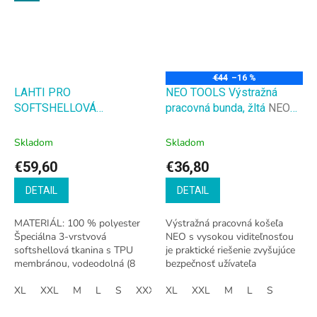
€44
–16 %
LAHTI PRO
NEO TOOLS Výstražná
SOFTSHELLOVÁ
pracovná bunda, žltá
NEO
BEZPEČNOSTNÁ BUNDA
TOOLS Výstražná pracovná
ŽLTO-MODRÁ
bunda, žltá
Skladom
Skladom
€59,60
€36,80
DETAIL
DETAIL
MATERIÁL: 100 % polyester
Výstražná pracovná košeľa
Špeciálna 3-vrstvová
NEO s vysokou viditeľnosťou
softshellová tkanina s TPU
je praktické riešenie zvyšujúce
membránou, vodeodolná (8
bezpečnosť užívateľa
000 mm), priedušná (3 000
spočívajúce v signalizácii jeho
g/m²/24 h), zaručujúca vysoký
XL
XXL
M
L
S
XXXL
prítomnosti za všetkých
XL
XXL
M
L
S
komfort používania...
podmienok...