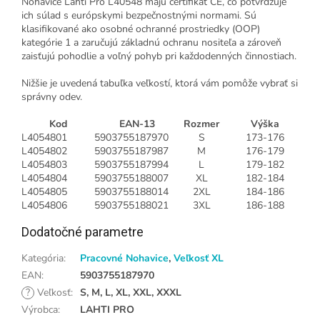
Nohavice Lahti Pro L40548 majú certifikát CE, čo potvrdzuje
ich súlad s európskymi bezpečnostnými normami. Sú
klasifikované ako osobné ochranné prostriedky (OOP)
kategórie 1 a zaručujú základnú ochranu nositeľa a zároveň
zaisťujú pohodlie a voľný pohyb pri každodenných činnostiach.
Nižšie je uvedená tabuľka veľkostí, ktorá vám pomôže vybrať si
správny odev.
Kod
EAN-13
Rozmer
Výška
L4054801
5903755187970
S
173-176
L4054802
5903755187987
M
176-179
L4054803
5903755187994
L
179-182
L4054804
5903755188007
XL
182-184
L4054805
5903755188014
2XL
184-186
L4054806
5903755188021
3XL
186-188
Dodatočné parametre
Kategória
:
Pracovné Nohavice
,
Veľkosť XL
EAN
:
5903755187970
?
Veľkosť
:
S, M, L, XL, XXL, XXXL
Výrobca
:
LAHTI PRO