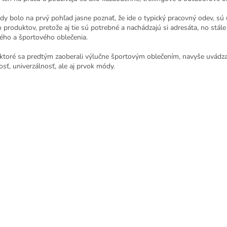
i
s
edy bolo na prvý pohľad jasne poznať, že ide o typický pracovný odev, sú
u
 produktov, pretože aj tie sú potrebné a nachádzajú si adresáta, no stále
ého a športového oblečenia.
 ktoré sa predtým zaoberali výlučne športovým oblečením, navyše uvádzaj
sť, univerzálnosť, ale aj prvok módy.