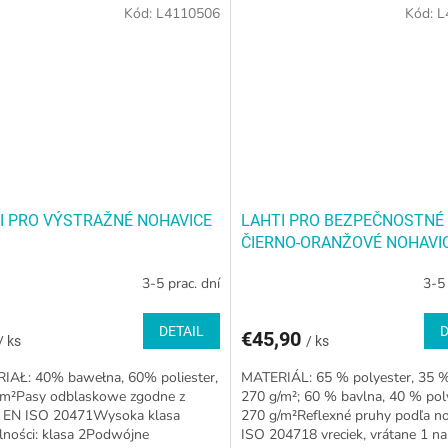
Kód:
L4110506
Kód:
L
I PRO VÝSTRAŽNÉ NOHAVICE
LAHTI PRO BEZPEČNOSTNÉ
ČIERNO-ORANŽOVÉ NOHAVI
3-5 prac. dní
3-5 
DETAIL
D
€45,90
/ ks
/ ks
IAŁ: 40% bawełna, 60% poliester,
MATERIÁL: 65 % polyester, 35 %
/m²Pasy odblaskowe zgodne z
270 g/m²; 60 % bavlna, 40 % pol
 EN ISO 20471Wysoka klasa
270 g/m²Reflexné pruhy podľa n
lności: klasa 2Podwójne
ISO 204718 vreciek, vrátane 1 na