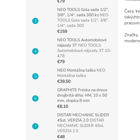
€79
NEO TOOLS Gola sada 1/2",
Časy, k
3/8", 1/4", sada 300 ks
NEO
takýchto
TOOLS Gola sada 1/2", 3/8",
pracovn
1/4", sada 300
€159
Značky,
NEO TOOLS Automobilové
moderno
nájazdy 3T
NEO TOOLS
Automobilové nájazdy 3T 10-
478
€79
NEO Montážna taška
NEO
Montážna taška
€39,50
GRAPHITE Frézka na drevo
dvojbritá dlhá, HM, 10 x 50
mm, stopka 8 mm
€8,10
DISTAR MECHANIC SLIDER
45st. VERZIA 2.0
DISTAR
MECHANIC SLIDER 45st.
VERZIA 2.0
€48