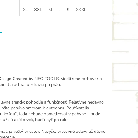
XL
XXL
M
L
S
XXXL
 Design Created by NEO TOOLS, viedli sme rozhovor o
sť a ochranu zdravia pri práci.
avné trendy: pohodlie a funkčnosť. Relatívne nedávno
 určite posúva smerom k outdooru. Používatelia
hou kožou“, teda nebude obmedzovať v pohybe – bude
h už sú akékoľvek, budú byť po ruke.
vnať, je veľký priestor. Navyše, pracovné odevy už dávno
blečenie.