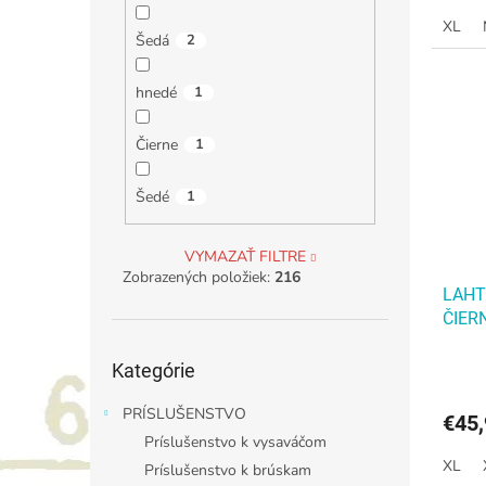
szwyR
guzików
XL
Šedá
2
hnedé
1
Čierne
1
Šedé
1
VYMAZAŤ FILTRE
Zobrazených položiek:
216
LAHT
ČIER
Preskočiť
Kategórie
kategórie
PRÍSLUŠENSTVO
€45
Príslušenstvo k vysaváčom
XL
Príslušenstvo k brúskam