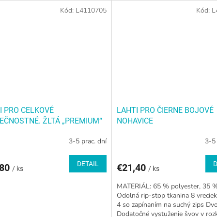
Kód:
L4110705
Kód:
L
I PRO CELKOVÉ
LAHTI PRO ČIERNE BOJOVÉ
EČNOSTNÉ. ŽLTÁ „PREMIUM“
NOHAVICE
3-5 prac. dní
3-5 
DETAIL
D
,80
€21,40
/ ks
/ ks
MATERIÁL: 65 % polyester, 35 %
Odolná rip-stop tkanina 8 vreciek
4 so zapínaním na suchý zips Dvo
Dodatočné vystuženie švov v roz