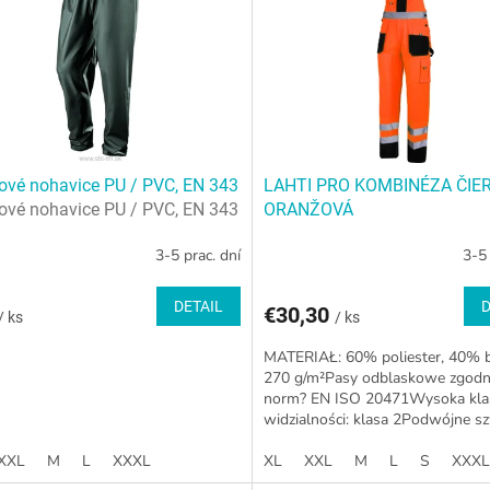
vé nohavice PU / PVC, EN 343
LAHTI PRO KOMBINÉZA ČIE
vé nohavice PU / PVC, EN 343
ORANŽOVÁ
3-5 prac. dní
3-5 
DETAIL
D
€30,30
/ ks
/ ks
MATERIAŁ: 60% poliester, 40% 
270 g/m²Pasy odblaskowe zgodn
norm? EN ISO 20471Wysoka kla
widzialności: klasa 2Podwójne 
kieszeni, w tym 9 zapinanych na...
XXL
M
L
XXXL
XL
XXL
M
L
S
XXXL