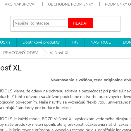
AKO NAKUPOVAŤ
OBCHODNÉ PODMIENKY
PODMIENKY 
HĽADAŤ
RÚSKY
Doplnkové produkty
Píly
NÁSTROJE
DOM
PRACOVNÝ ODEV
Veľkosť XL
osť XL
Navrhovanie s vášňou, teda originálne o
OOLS vieme, že odevy na ochranu zdravia a bezpečnosť pri práci sú nev
kach. Z tohto dôvodu sa aktívne podieľame na tvorbe pracovných odevov
logickým povedomím. Naše návrhy sa vyznačujú flexibilitou, univerzálnos
a určujú štandardy pre budúce kolekcie.
OOLS je každý model BOZP Veľkosť XL výsledkom vedomého dizajnu a 
 aby naše produkty nielen splnili, ale aj prekonali očakávania našich z
ti – je inšpirované prírodou a vyspelou technológiou, odrážajúc inovatí