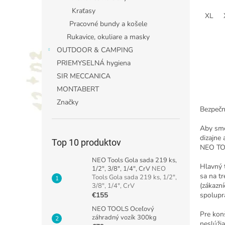
Kraťasy
XL
Pracovné bundy a košele
Rukavice, okuliare a masky
OUTDOOR & CAMPING
PRIEMYSELNÁ hygiena
SIR MECCANICA
MONTABERT
Značky
Bezpečn
Aby sme
dizajne
Top 10 produktov
NEO TOO
NEO Tools Gola sada 219 ks,
Hlavný 
1/2", 3/8", 1/4", CrV
NEO
sa na t
Tools Gola sada 219 ks, 1/2",
(zákazn
3/8", 1/4", CrV
spolupr
€155
NEO TOOLS Oceľový
Pre konš
záhradný vozík 300kg
neslúži