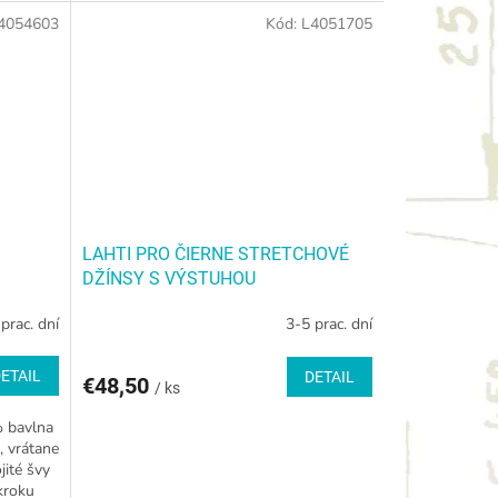
4054603
Kód:
L4051705
LAHTI PRO ČIERNE STRETCHOVÉ
DŽÍNSY S VÝSTUHOU
prac. dní
3-5 prac. dní
ETAIL
DETAIL
€48,50
/ ks
 bavlna
, vrátane
jité švy
kroku