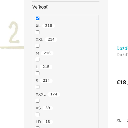
i
p
Veľkosť
s
r
p
o
r
d
XL
216
o
u
d
k
XXL
214
u
t
Dažďo
k
o
M
216
Dažďo
t
v
o
L
215
v
S
214
€18
XXXL
174
XS
39
XL
LD
13