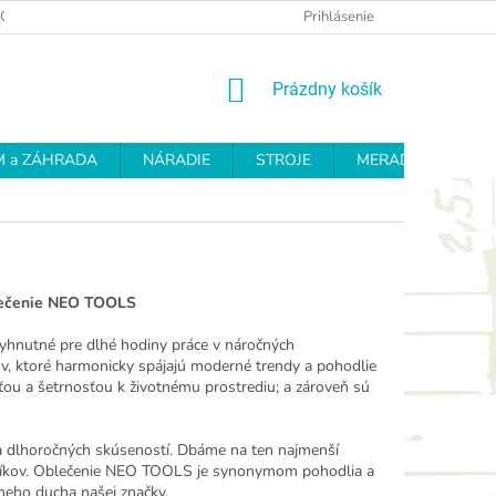
OCHRANY OSOBNÝCH ÚDAJOV
REKLAMAČNÝ PROTOKOL
Prihlásenie
OD
NÁKUPNÝ
Prázdny košík
KOŠÍK
 a ZÁHRADA
NÁRADIE
STROJE
MERADLÁ
BR
blečenie NEO TOOLS
yhnutné pre dlhé hodiny práce v náročných
, ktoré harmonicky spájajú moderné trendy a pohodlie
ťou a šetrnosťou k životnému prostrediu; a zároveň sú
dlhoročných skúseností. Dbáme na ten najmenší
ákazníkov. Oblečenie NEO TOOLS je synonymom pohodlia a
vneho ducha našej značky.