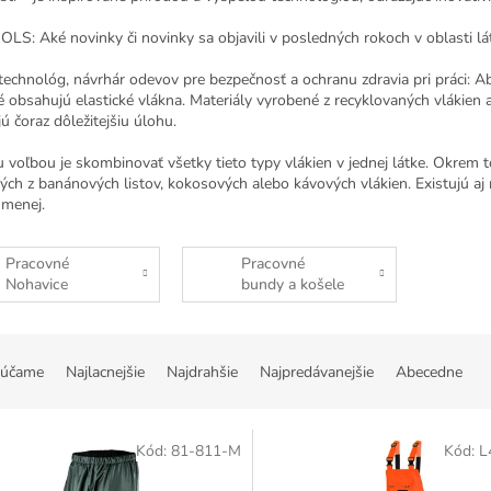
LS: Aké novinky či novinky sa objavili v posledných rokoch v oblasti l
technológ, návrhár odevov pre bezpečnosť a ochranu zdravia pri práci: 
ré obsahujú elastické vlákna. Materiály vyrobené z recyklovaných vlákien
ú čoraz dôležitejšiu úlohu.
u voľbou je skombinovať všetky tieto typy vlákien v jednej látke. Okrem
ých z banánových listov, kokosových alebo kávových vlákien. Existujú aj
e menej.
Pracovné
Pracovné
Nohavice
bundy a košele
účame
Najlacnejšie
Najdrahšie
Najpredávanejšie
Abecedne
Kód:
81-811-M
Kód:
L