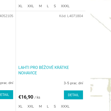
kieszeni, w tym 6 zapinanych na...
XL
XXL
M
L
S
XXXL
4052105
Kód:
L4071804
LAHTI PRO BÉŽOVÉ KRÁTKE
NOHAVICE
prac. dní
3-5 prac. dní
ETAIL
DETAIL
€16,90
/ ks
XL
XXL
M
L
S
XXXL