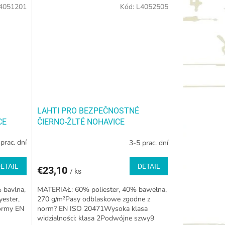
4051201
Kód:
L4052505
LAHTI PRO BEZPEČNOSTNÉ
CE
ČIERNO-ŽLTÉ NOHAVICE
prac. dní
3-5 prac. dní
ETAIL
DETAIL
€23,10
/ ks
 bavlna,
MATERIAŁ: 60% poliester, 40% bawełna,
yester,
270 g/m²Pasy odblaskowe zgodne z
ormy EN
norm? EN ISO 20471Wysoka klasa
widzialności: klasa 2Podwójne szwy9