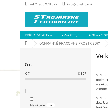
Prejsť
+421 905 978 322
info@stc-stroje.sk
na
obsah
PRÍSLUŠENSTVO
AKU Stroje
UHLOVÉ B
Domov
OCHRANNÉ PRACOVNÉ PROSTRIEDKY
B
Veľk
o
č
Cena
n
ý
€
7
€
127
V NEO T
p
podmien
a
– s eko
n
vzorom 
e
V NEO T
l
detail,
Na sklade
57
funkčnos