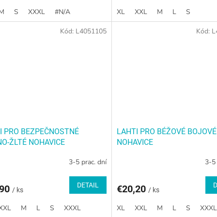
egulacja w pasie za pomoc?
zipsVrecko na mobilný...
 i...
M
S
XXXL
#N/A
XL
XXL
M
L
S
Kód:
L4051105
Kód:
L
I PRO BEZPEČNOSTNÉ
LAHTI PRO BÉŽOVÉ BOJOVÉ
NO-ŽLTÉ NOHAVICE
NOHAVICE
3-5 prac. dní
3-5 
DETAIL
D
,90
€20,20
/ ks
/ ks
XXL
M
L
S
XXXL
XL
XXL
M
L
S
XXXL