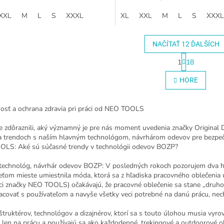
Nastavenie šírky...
XXL
M
L
S
XXXL
XL
XXL
M
L
S
XXXL
NAČÍTAŤ 12 ĎALŠÍCH
S
1
18
t
O
r
v
HORE
á
l
n
á
k
d
o
osť a ochrana zdravia pri práci od NEO TOOLS
a
v
c
a
 zdôraznili, aký významný je pre nás moment uvedenia značky Original
i
n
 a trendoch s naším hlavným technológom, návrhárom odevov pre bezpečno
e
i
LS: Aké sú súčasné trendy v technológii odevov BOZP?
e
p
r
technológ, návrhár odevov BOZP: V posledných rokoch pozorujem dva hl
v
reťom mieste umiestnila móda, ktorá sa z hľadiska pracovného oblečenia
k
íci značky NEO TOOLS) očakávajú, že pracovné oblečenie sa stane „dru
y
acovať s používateľom a navyše všetky veci potrebné na danú prácu, nec
v
ý
truktérov, technológov a dizajnérov, ktorí sa s touto úlohou musia vyro
p
a len na prácu a používajú sa ako každodenné, trekingové a outdoorové o