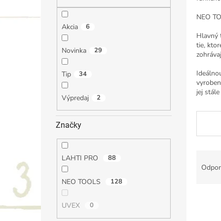
NEO TOO
Akcia
6
Hlavný 
tie, kto
Novinka
29
zohrávaj
Ideálno
Tip
34
vyroben
jej stál
Výpredaj
2
Značky
R
LAHTI PRO
88
a
Odpor
d
NEO TOOLS
128
e
V
n
UVEX
0
ý
i
p
e