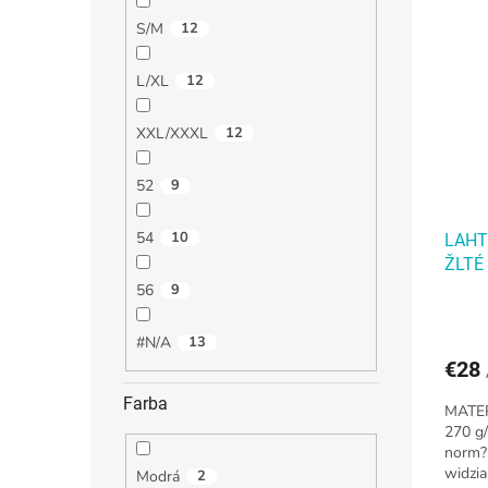
S/M
12
L/XL
12
XXL/XXXL
12
52
9
54
10
LAHT
ŽLTÉ
56
9
#N/A
13
€28
Farba
MATER
270 g
norm?
widzia
Modrá
2