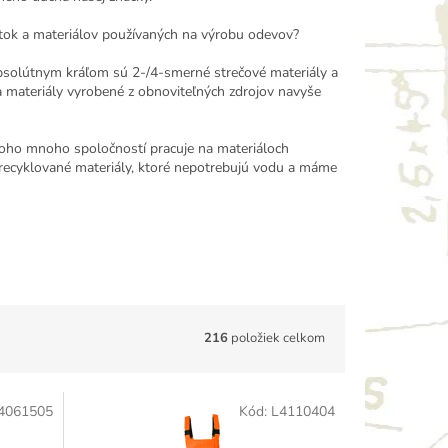
átok a materiálov používaných na výrobu odevov?
Absolútnym kráľom sú 2-/4-smerné strečové materiály a
 a materiály vyrobené z obnoviteľných zdrojov navyše
 toho mnoho spoločností pracuje na materiáloch
 recyklované materiály, ktoré nepotrebujú vodu a máme
216
položiek celkom
4061505
Kód:
L4110404