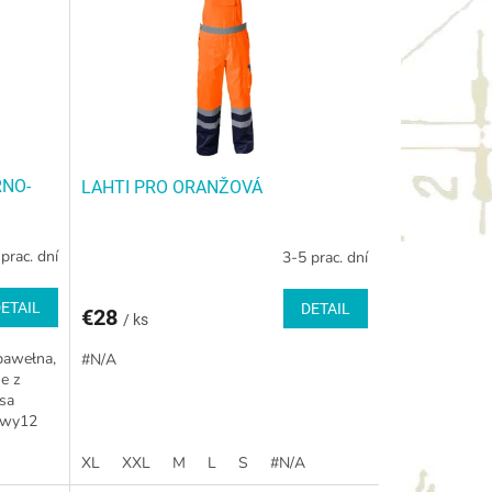
RNO-
LAHTI PRO ORANŽOVÁ
prac. dní
3-5 prac. dní
ETAIL
DETAIL
€28
/ ks
bawełna,
#N/A
e z
sa
szwy12
XL
XXL
M
L
S
#N/A