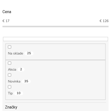
p
r
o
Cena
d
€
17
€
126
u
k
t
o
v
Na sklade
25
Akcia
2
Novinka
35
Tip
10
Značky