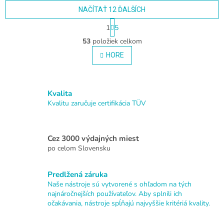
NAČÍTAŤ 12 ĎALŠÍCH
S
1
5
t
O
r
53
položiek celkom
v
á
l
HORE
n
á
k
o
d
v
a
a
Kvalita
c
n
i
Kvalitu zaručuje certifikácia TÜV
i
e
e
p
r
Cez 3000 výdajných miest
v
po celom Slovensku
k
y
v
Predlžená záruka
ý
Naše nástroje sú vytvorené s ohľadom na tých
p
najnáročnejších používateľov. Aby splnili ich
i
očakávania, nástroje spĺňajú najvyššie kritériá kvality.
s
u