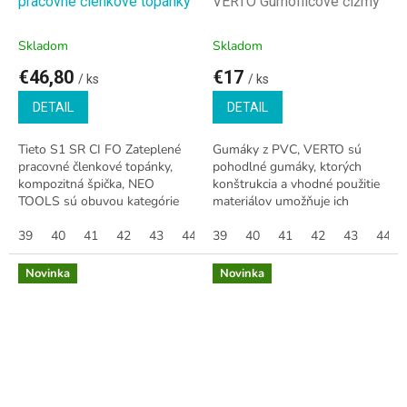
pracovné členkové topánky
VERTO Gumofilcové čižmy
Skladom
Skladom
€46,80
€17
/ ks
/ ks
DETAIL
DETAIL
Tieto S1 SR CI FO Zateplené
Gumáky z PVC, VERTO sú
pracovné členkové topánky,
pohodlné gumáky, ktorých
kompozitná špička, NEO
konštrukcia a vhodné použitie
TOOLS sú obuvou kategórie
materiálov umožňuje ich
S1 SR CI FO, ktorá poskytuje
nosenie v náročných, mokrých
vysokú úroveň ochrany a
39
40
41
42
43
44
podmienkach
39
45
40
46
41
47
42
43
44
pohodlia v náročných...
Novinka
Novinka