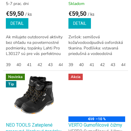
t
O
O
TOPÁNKY
5-7 prac. dni
Skladom
o
€59,50
€59,50
v
/ ks
/ ks
DETAIL
DETAIL
Ak milujete outdoorové aktivity
Zvršok: semišová
bez ohľadu na poveternostné
koža/vodoodpudivá oxfordská
podmienky, topánky Lahti Pro
tkanina. Podšívka: vstavaná
L30127 sú pre vás perfektnou
priedušná a vodeodolná
voľbou. Tieto vysoko kvalitné
ponožka s
trekingové topánky sú...
39
40
41
42
43
44
membránovým/sieťovaným
39
45
40
46
41
47
42
43
44
úpletom. Podšívka:
vymeniteľná (vložky s...
Novinka
Akcia
Tip
€19
–10 %
NEO TOOLS Zateplené
VERTO Gumofilcové čižmy