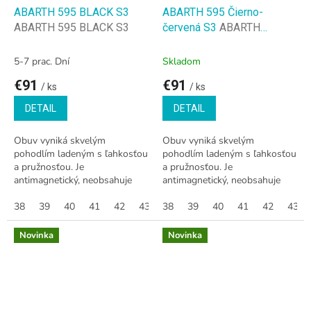
ABARTH 595 BLACK S3
ABARTH 595 Čierno-
ABARTH 595 BLACK S3
červená S3
ABARTH
Pracovná obuv semišové
tenisky 595 S3
5-7 prac. Dní
Skladom
€91
€91
/ ks
/ ks
DETAIL
DETAIL
Obuv vyniká skvelým
Obuv vyniká skvelým
pohodlím ladeným s ľahkosťou
pohodlím ladeným s ľahkosťou
a pružnosťou. Je
a pružnosťou. Je
antimagnetický, neobsahuje
antimagnetický, neobsahuje
kovy a odpudzuje vodu.
kovy a odpudzuje vodu.
Podrážka je vyrobená z E.V.A
38
39
40
41
42
43
Podrážka je vyrobená z E.V.A
38
44
39
45
40
46
41
47
42
37
43
36
(etylén, vinyl a acetát) +
(etylén, vinyl a acetát) +
guma,...
guma,...
Novinka
Novinka