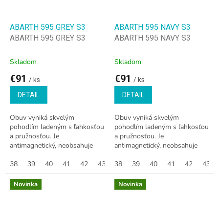
ABARTH 595 GREY S3
ABARTH 595 NAVY S3
ABARTH 595 GREY S3
ABARTH 595 NAVY S3
Skladom
Skladom
€91
€91
/ ks
/ ks
DETAIL
DETAIL
Obuv vyniká skvelým
Obuv vyniká skvelým
pohodlím ladeným s ľahkosťou
pohodlím ladeným s ľahkosťou
a pružnosťou. Je
a pružnosťou. Je
antimagnetický, neobsahuje
antimagnetický, neobsahuje
kovy a odpudzuje vodu.
kovy a odpudzuje vodu.
Podrážka je vyrobená z E.V.A
38
39
40
41
42
43
Podrážka je vyrobená z E.V.A
38
44
39
45
40
46
41
47
42
37
43
36
(etylén, vinyl a acetát) +
(etylén, vinyl a acetát) +
guma,...
guma,...
Novinka
Novinka