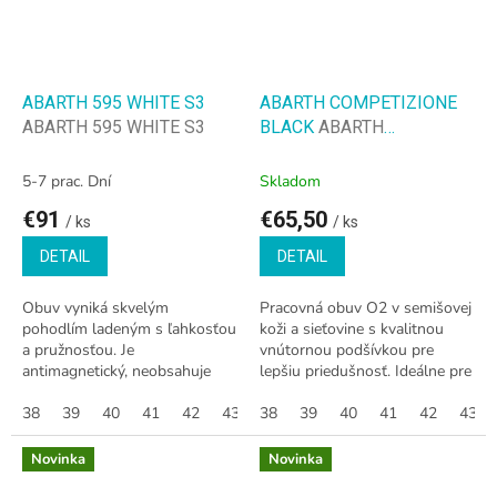
ABARTH 595 WHITE S3
ABARTH COMPETIZIONE
ABARTH 595 WHITE S3
BLACK
ABARTH
COMPETIZIONE BLACK
EN347 O2
5-7 prac. Dní
Skladom
€91
€65,50
/ ks
/ ks
DETAIL
DETAIL
Obuv vyniká skvelým
Pracovná obuv O2 v semišovej
pohodlím ladeným s ľahkosťou
koži a sieťovine s kvalitnou
a pružnosťou. Je
vnútornou podšívkou pre
antimagnetický, neobsahuje
lepšiu priedušnosť. Ideálne pre
kovy a odpudzuje vodu.
pracovníkov v sektoroch ako
Podrážka je vyrobená z E.V.A
38
39
40
41
42
43
HORECA, kozmetika,
38
44
39
45
40
46
41
47
42
37
43
36
(etylén, vinyl a acetát) +
potravinárstvo,...
guma,...
Novinka
Novinka