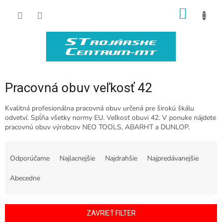
Prejsť
NÁKU
na
obsah
KOŠÍK
Pracovná obuv veľkosť 42
Kvalitná profesionálna pracovná obuv určená pre širokú škálu
odvetví. Spĺňa všetky normy EU. Veľkosť obuvi 42. V ponuke nájdete
pracovnú obuv výrobcov NEO TOOLS, ABARHT a DUNLOP.
R
a
Odporúčame
Najlacnejšie
Najdrahšie
Najpredávanejšie
d
e
Abecedne
n
i
e
ZAVRIEŤ FILTER