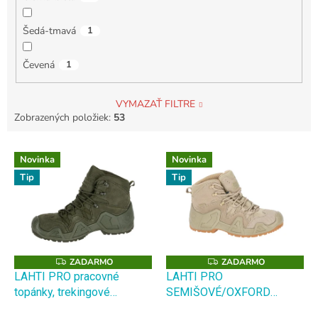
Šedá-tmavá
1
Čevená
1
VYMAZAŤ FILTRE
Zobrazených položiek:
53
V
Novinka
Novinka
ý
Tip
Tip
p
i
s
p
r
o
ZADARMO
ZADARMO
Z
Z
A
A
d
LAHTI PRO pracovné
LAHTI PRO
D
D
u
topánky, trekingové
SEMIŠOVÉ/OXFORD
A
A
R
R
k
topánky, olivovo zelené
BÉŽOVÉ ČLENKOVÉ
M
M