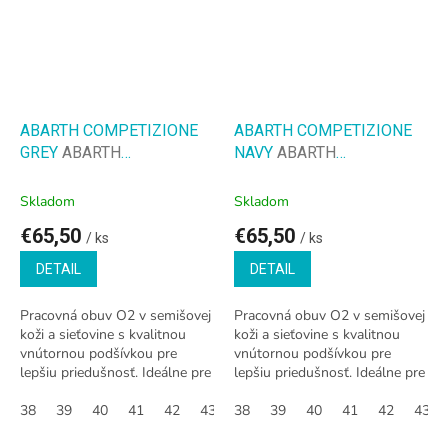
ABARTH COMPETIZIONE
ABARTH COMPETIZIONE
GREY
ABARTH
NAVY
ABARTH
COMPETIZIONE GREY
COMPETIZIONE NAVY
EN347 O2
EN347 O2
Skladom
Skladom
€65,50
€65,50
/ ks
/ ks
DETAIL
DETAIL
Pracovná obuv O2 v semišovej
Pracovná obuv O2 v semišovej
koži a sieťovine s kvalitnou
koži a sieťovine s kvalitnou
vnútornou podšívkou pre
vnútornou podšívkou pre
lepšiu priedušnosť. Ideálne pre
lepšiu priedušnosť. Ideálne pre
pracovníkov v sektoroch ako
pracovníkov v sektoroch ako
HORECA, kozmetika,
38
39
40
41
42
43
HORECA, kozmetika,
38
44
39
45
40
46
41
47
42
37
43
36
potravinárstvo,...
potravinárstvo,...