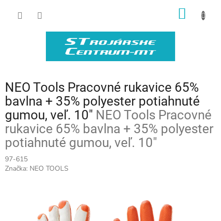
Prejsť
NÁKU
na
obsah
KOŠÍK
NEO Tools Pracovné rukavice 65%
bavlna + 35% polyester potiahnuté
gumou, veľ. 10"
NEO Tools Pracovné
rukavice 65% bavlna + 35% polyester
potiahnuté gumou, veľ. 10"
97-615
Značka:
NEO TOOLS