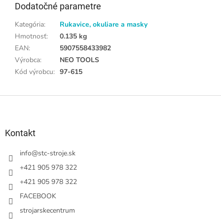
Dodatočné parametre
Kategória
:
Rukavice, okuliare a masky
Hmotnosť
:
0.135 kg
EAN
:
5907558433982
Výrobca
:
NEO TOOLS
Kód výrobcu
:
97-615
Z
á
p
ä
Kontakt
t
i
info
@
stc-stroje.sk
e
+421 905 978 322
+421 905 978 322
FACEBOOK
strojarskecentrum