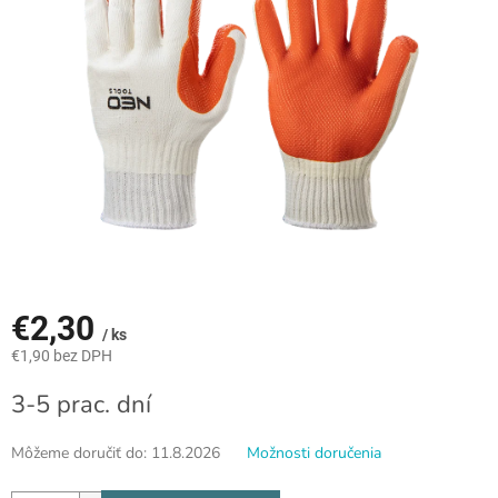
€2,30
/ ks
€1,90 bez DPH
Jednotková
3-5 prac. dní
cena:
Môžeme doručiť do:
11.8.2026
Možnosti doručenia