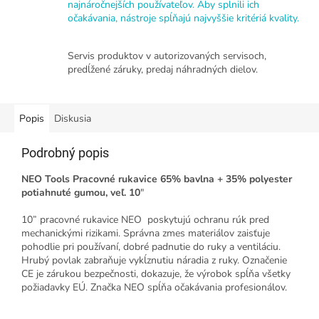
najnáročnejších používateľov. Aby splnili ich
očakávania, nástroje spĺňajú najvyššie kritériá kvality.
Servis produktov v autorizovaných servisoch,
predĺžené záruky, predaj náhradných dielov.
Popis
Diskusia
Podrobný popis
NEO Tools Pracovné rukavice 65% bavlna + 35% polyester
potiahnuté gumou, veľ. 10
"
10” pracovné rukavice NEO poskytujú ochranu rúk pred
mechanickými rizikami. Správna zmes materiálov zaisťuje
pohodlie pri používaní, dobré padnutie do ruky a ventiláciu.
Hrubý povlak zabraňuje vykĺznutiu náradia z ruky. Označenie
CE je zárukou bezpečnosti, dokazuje, že výrobok spĺňa všetky
požiadavky EÚ. Značka NEO spĺňa očakávania profesionálov.