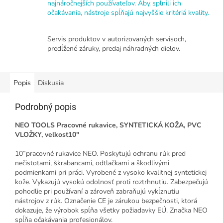
najnáročnejších používateľov. Aby splnili ich
očakávania, nástroje spĺňajú najvyššie kritériá kvality.
Servis produktov v autorizovaných servisoch,
predĺžené záruky, predaj náhradných dielov.
Popis
Diskusia
Podrobný popis
NEO TOOLS Pracovné rukavice, SYNTETICKÁ KOŽA, PVC
VLOŽKY, veľkosť10"
10”pracovné rukavice NEO. Poskytujú ochranu rúk pred
nečistotami, škrabancami, odtlačkami a škodlivými
podmienkami pri práci. Vyrobené z vysoko kvalitnej syntetickej
kože. Vykazujú vysokú odolnosť proti roztrhnutiu. Zabezpečujú
pohodlie pri používaní a zároveň zabraňujú vykĺznutiu
nástrojov z rúk. Označenie CE je zárukou bezpečnosti, ktorá
dokazuje, že výrobok spĺňa všetky požiadavky EÚ. Značka NEO
spĺňa očakávania profesionálov.