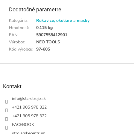
Dodatočné parametre
Kategória
:
Rukavice, okuliare a masky
Hmotnosť
:
0.115 kg
EAN
:
5907558412901
Výrobca
:
NEO TOOLS
Kód výrobcu
:
97-605
Z
á
p
ä
Kontakt
t
i
info
@
stc-stroje.sk
e
+421 905 978 322
+421 905 978 322
FACEBOOK
strojarskecentrum