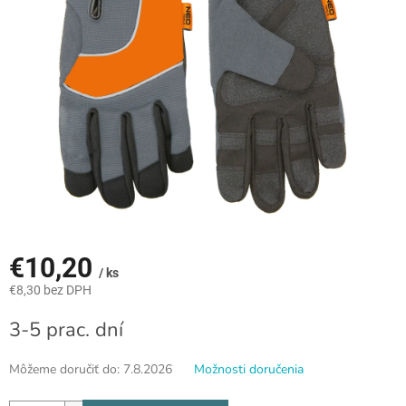
€10,20
/ ks
€8,30 bez DPH
Jednotková
3-5 prac. dní
cena:
Môžeme doručiť do:
7.8.2026
Možnosti doručenia