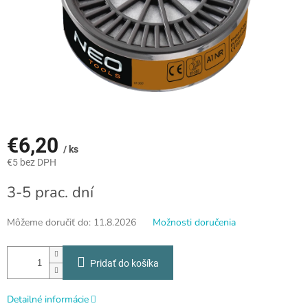
€6,20
/ ks
€5 bez DPH
Jednotková
3-5 prac. dní
cena:
Môžeme doručiť do:
11.8.2026
Možnosti doručenia
Pridať do košíka
Detailné informácie