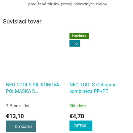
predĺžené záruky, predaj náhradných dielov.
Súvisiaci tovar
Novinka
Tip
NEO TOOLS SILIKÓNOVÁ
NEO TOOLS Ochranná
POLMASKA S
kombinéza PP+PE
PRIESTOROM PRE DVA
FILTRE
NEO TOOLS
3-5 prac. dní
Skladom
SILIKÓNOVÁ POLMASKA S
€13,10
€4,70
PRIESTOROM PRE DVA
FILTRE
DETAIL
Do košíka