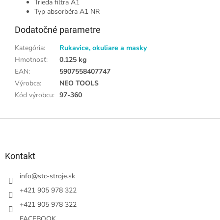
Trieda filtra A1
Typ absorbéra A1 NR
Dodatočné parametre
Kategória
:
Rukavice, okuliare a masky
Hmotnosť
:
0.125 kg
EAN
:
5907558407747
Výrobca
:
NEO TOOLS
Kód výrobcu
:
97-360
Z
á
p
ä
Kontakt
t
i
info
@
stc-stroje.sk
e
+421 905 978 322
+421 905 978 322
FACEBOOK