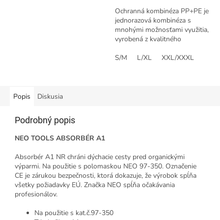
Ochranná kombinéza PP+PE je
jednorazová kombinéza s
mnohými možnosťami využitia,
vyrobená z kvalitného
polypropylénu potiahnutého
polyetylénom z vonkajšej
S/M
L/XL
XXL/XXXL
strany (PP+PE) s...
Popis
Diskusia
Podrobný popis
NEO TOOLS ABSORBÉR A1
Absorbér A1 NR chráni dýchacie cesty pred organickými
výparmi. Na použitie s polomaskou NEO 97-350. Označenie
CE je zárukou bezpečnosti, ktorá dokazuje, že výrobok spĺňa
všetky požiadavky EÚ. Značka NEO spĺňa očakávania
profesionálov.
Na použitie s kat.č.97-350