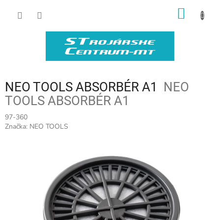
Prejsť
NÁKU
na
obsah
KOŠÍK
NEO TOOLS ABSORBÉR A1
NEO
TOOLS ABSORBÉR A1
97-360
Značka:
NEO TOOLS