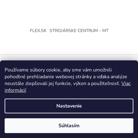
FLEX.SK
STROJÁRSKE CENTRUM - MT
Používame súbory cookie, aby sme vám umožnili
Vytvoril Shoptet
pohodlné prehliadanie webovej stránky a vďaka analýze
neustále zlepšovali jej funkcie, výkon a použiteľnosť.
Viac
Copyright 2026
Strojárske Centrum - MT
. Všetky práva
informácií
vyhradené.
Upraviť nastavenie cookies
Nastavenie
Súhlasím