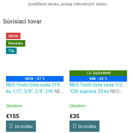
predĺžené záruky, predaj náhradných dielov.
Súvisiaci tovar
Akcia
Novinka
Tip
ZADARMO
Z
A
€215
–27 %
€45
–22 %
D
NEO Tools Gola sada 219
NEO Tools Gola sada 1/2
A
R
ks, 1/2", 3/8", 1/4", CrV
NEO
"CrV súprava 20 ks
NEO
M
Tools Gola sada 219 ks,
Tools Gola sada 1/2 "CrV
O
1/2", 3/8", 1/4", CrV
súprava 20 ks
Skladom
Skladom
€155
€35
Do košíka
Do košíka