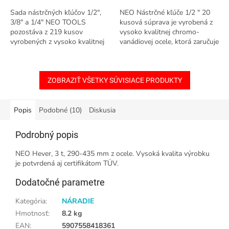
Sada nástrčných kľúčov 1/2",
NEO Nástrčné kľúče 1/2 " 20
3/8" a 1/4" NEO TOOLS
kusová súprava je vyrobená z
pozostáva z 219 kusov
vysoko kvalitnej chromo-
vyrobených z vysoko kvalitnej
vanádiovej ocele, ktorá zaručuje
chróm-vanádiovej ocele. Sada
dlhoročnú odolnosť
obsahuje račne 1/2", 3/8" a 1/4"
(odolný...
ZOBRAZIŤ VŠETKY SÚVISIACE PRODUKTY
Popis
Podobné (10)
Diskusia
Podrobný popis
NEO Hever, 3 t, 290-435 mm z ocele. Vysoká kvalita výrobku
je potvrdená aj certifikátom TÜV.
Dodatočné parametre
Kategória
:
NÁRADIE
Hmotnosť
:
8.2 kg
EAN
:
5907558418361