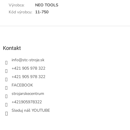
Výrobca
:
NEO TOOLS
Kód výrobcu
:
11-750
Z
á
p
ä
Kontakt
t
i
info
@
stc-stroje.sk
e
+421 905 978 322
+421 905 978 322
FACEBOOK
strojarskecentrum
+421905978322
Sleduj náš YOUTUBE