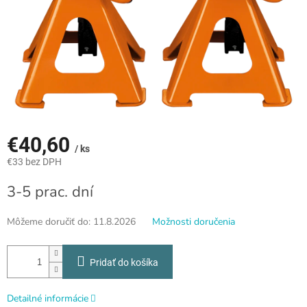
€40,60
/ ks
€33 bez DPH
Jednotková
3-5 prac. dní
cena:
Môžeme doručiť do:
11.8.2026
Možnosti doručenia
Pridať do košíka
Detailné informácie