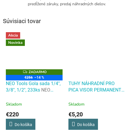
predĺžené záruky, predaj náhradných dielov.
Súvisiaci tovar
Akcia
Novinka
ZADARMO
Z
A
€256
–14 %
D
NEO Tools Gola sada 1/4",
TUHY NÁHRADNÍ PRO
A
R
3/8", 1/2", 233ks
NEO
PICA VISOR PERMANENT -
M
Tools Gola sada 1/4", 3/8",
4ks V BALENÍ - MODRÉ -
O
1/2", 233ks
BLISTER - PC-991/41/SB
Skladom
Skladom
TUHY NÁHRADNÍ PRO
€220
€5,20
PICA VISOR PERMANENT -
4ks V BALENÍ - MODRÉ -
Do košíka
Do košíka
BLISTER - PC-991/41/SB