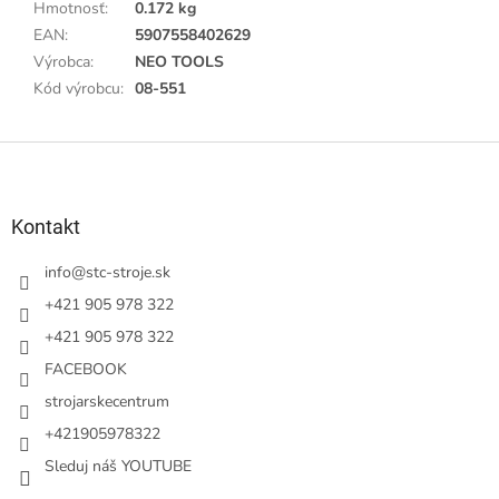
Hmotnosť
:
0.172 kg
EAN
:
5907558402629
Výrobca
:
NEO TOOLS
Kód výrobcu
:
08-551
Z
á
p
ä
Kontakt
t
i
info
@
stc-stroje.sk
e
+421 905 978 322
+421 905 978 322
FACEBOOK
strojarskecentrum
+421905978322
Sleduj náš YOUTUBE