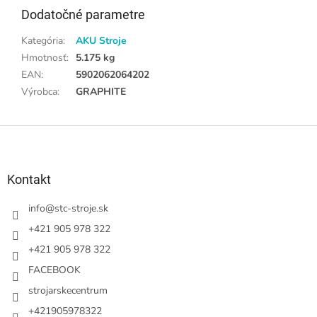
Dodatočné parametre
Kategória
:
AKU Stroje
Hmotnosť
:
5.175 kg
EAN
:
5902062064202
Výrobca
:
GRAPHITE
Z
á
p
ä
Kontakt
t
i
info
@
stc-stroje.sk
e
+421 905 978 322
+421 905 978 322
FACEBOOK
strojarskecentrum
+421905978322