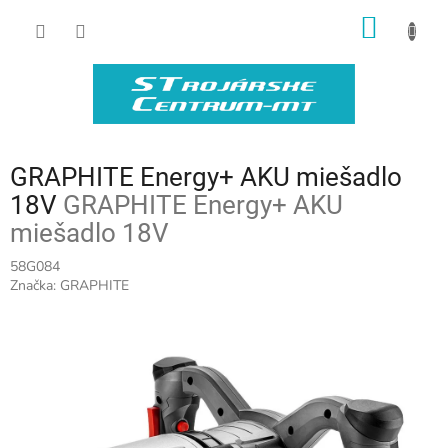
Prejsť
NÁKU
na
obsah
KOŠÍK
GRAPHITE Energy+ AKU miešadlo
18V
GRAPHITE Energy+ AKU
miešadlo 18V
58G084
Značka:
GRAPHITE