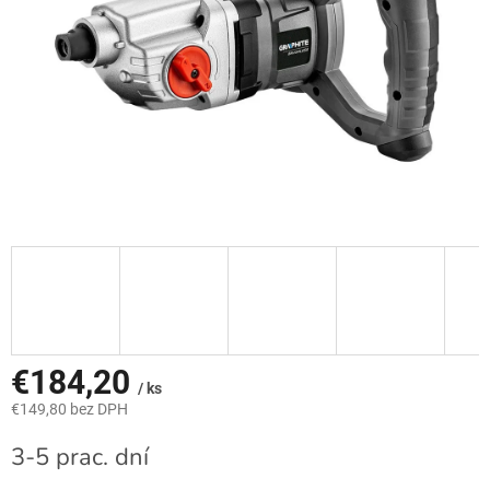
€184,20
/ ks
€149,80 bez DPH
Jednotková
3-5 prac. dní
cena: