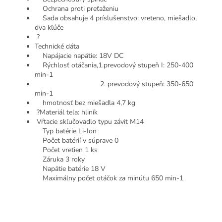
Ochrana proti preťaženiu
Sada obsahuje 4 príslušenstvo: vreteno, miešadlo,
dva kľúče
?
Technické dáta
Napájacie napätie: 18V DC
Rýchlosť otáčania,1.prevodový stupeň I: 250-400
min-1
2. prevodový stupeň: 350-650
min-1
hmotnosť bez miešadla 4,7 kg
?Materiál tela: hliník
Vŕtacie skľučovadlo typu závit M14
Typ batérie Li-Ion
Počet batérií v súprave 0
Počet vretien 1 ks
Záruka 3 roky
Napätie batérie 18 V
Maximálny počet otáčok za minútu 650 min-1