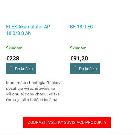
FLEX Akumulátor AP
BF 18.0-EC
18.0/8.0 Ah
Skladom
Skladom
€238
€91,20
Do košíka
Do košíka
Moderná technológia článkov
dosahuje výrazné zvýšenie
výkonu aj doby chodu, vďaka
čomu je táto batéria ideálna
pre silné stroje, na ktoré je
kladený nárok na vyšší vybíjací
prúd...
ZOBRAZIŤ VŠETKY SÚVISIACE PRODUKTY