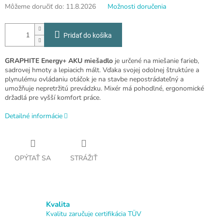
Môžeme doručiť do:
11.8.2026
Možnosti doručenia
Pridať do košíka
GRAPHITE Energy+ AKU miešadlo
je určené na miešanie farieb,
sadrovej hmoty a lepiacich mált. Vďaka svojej odolnej štruktúre a
plynulému ovládaniu otáčok je na stavbe nepostrádateľný a
umožňuje nepretržitú prevádzku. Mixér má pohodlné, ergonomické
držadlá pre vyšší komfort práce.
Detailné informácie
OPÝTAŤ SA
STRÁŽIŤ
Kvalita
Kvalitu zaručuje certifikácia TÜV