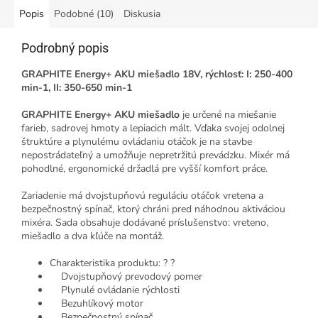
Popis
Podobné (10)
Diskusia
Podrobný popis
GRAPHITE Energy+ AKU miešadlo 18V, rýchlosť: I: 250-400
min-1, II: 350-650 min-1
GRAPHITE Energy+ AKU miešadlo
je určené na miešanie
farieb, sadrovej hmoty a lepiacich mált. Vďaka svojej odolnej
štruktúre a plynulému ovládaniu otáčok je na stavbe
nepostrádateľný a umožňuje nepretržitú prevádzku. Mixér má
pohodlné, ergonomické držadlá pre vyšší komfort práce.
Zariadenie má dvojstupňovú reguláciu otáčok vretena a
bezpečnostný spínač, ktorý chráni pred náhodnou aktiváciou
mixéra. Sada obsahuje dodávané príslušenstvo: vreteno,
miešadlo a dva kľúče na montáž.
Charakteristika produktu: ? ?
Dvojstupňový prevodový pomer
Plynulé ovládanie rýchlosti
Bezuhlíkový motor
Bezpečnostný spínač