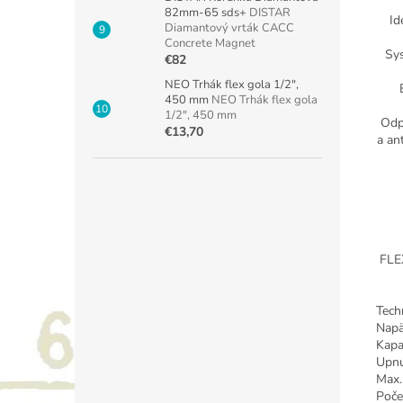
82mm-65 sds+
DISTAR
Id
Diamantový vrták CACC
Concrete Magnet
Sys
€82
NEO Trhák flex gola 1/2",
450 mm
NEO Trhák flex gola
1/2", 450 mm
Odp
€13,70
a an
FLE
Tech
Napä
Kapa
Upnu
Max.
Poče