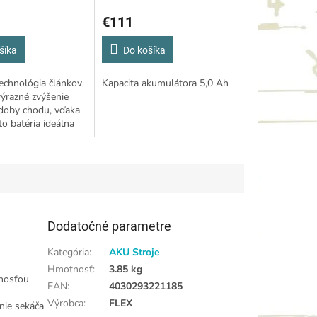
€111
šíka
Do košíka
echnológia článkov
Kapacita akumulátora 5,0 Ah
ýrazné zvýšenie
doby chodu, vďaka
to batéria ideálna
troje, na ktoré je
rok na vyšší vybíjací
Dodatočné parametre
Kategória
:
AKU Stroje
Hmotnosť
:
3.85 kg
tnosťou
EAN
:
4030293221185
Výrobca
:
FLEX
anie sekáča