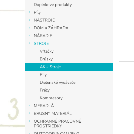
Doplnkové produkty
Píly
NÁSTROJE
DOM a ZÁHRADA
NÁRADIE
STROJE
Vŕtačky
Brúsky
AKU Stroje
Píly
Dielenské vysávače
Frézy
Kompresory
MERADLÁ
BRÚSNY MATERIÁL
OCHRANNÉ PRACOVNÉ
PROSTRIEDKY
OUTDOOR & CAMPING