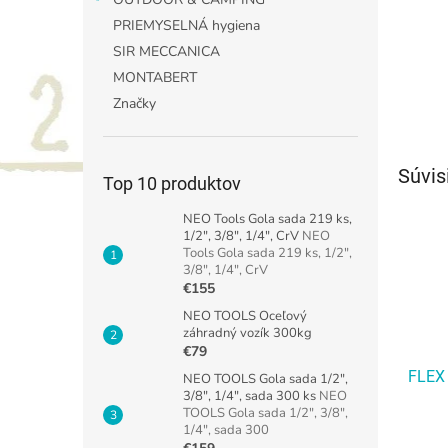
PRIEMYSELNÁ hygiena
SIR MECCANICA
MONTABERT
Značky
Súvis
Top 10 produktov
NEO Tools Gola sada 219 ks,
1/2", 3/8", 1/4", CrV
NEO
Tools Gola sada 219 ks, 1/2",
3/8", 1/4", CrV
€155
NEO TOOLS Oceľový
záhradný vozík 300kg
€79
FLEX 
NEO TOOLS Gola sada 1/2",
3/8", 1/4", sada 300 ks
NEO
TOOLS Gola sada 1/2", 3/8",
1/4", sada 300