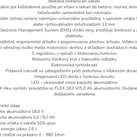
Blokácia otáčania pri sekaní
eálne pre každodenné použitie pri vŕtaní a sekaní do betónu, muriva, dre
Skľučovadlo vymeniteľné bez nástrojov
tém rýchlej výmeny nástrojov: univerzálne použiteľný, s upnutím vrtáka
alebo rýchloupínacím skľučovadlom 13 mm
Electronic Management System (EMS) chráni stroj, predlžuje životnosť a 
efektivitu
ojiteľné, ergonomické držadlo s pogumovanou plochou úchopu. Vďaka 
ti-vibračnej vložke medzi motorovou skriňou a držadlom dochádza k redukc
S reguláciou v spínači s blokovacou funkciou
Robustný hliníkový kryt z tlakového odliatku
Elektronická rýchlobrzda
Prídavná rukoväť so zabezpečením proti pretočeniu s hĺbkovým dora
Integrovaná LED-dióda s funkciou dosvitu
LED – ukazovateľ stavu kapacity akumulátora
X Aku-systém: prevádzka so FLEX 18,0 V/5,0 Ah akumulátormi. Dodanie
dobíjacieho zariadenia
nické údaje
tie akumulátora 18,0 V
cita akumulátora 5,0 / 8,0 Ah
tie vrtáka a sekáča SDS-plus
 energie úderu 2,6 J
t otáčok na prázdno 0 - 980 1/min