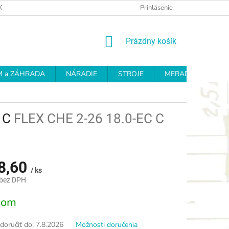
OCHRANY OSOBNÝCH ÚDAJOV
REKLAMAČNÝ PROTOKOL
Prihlásenie
OD
NÁKUPNÝ
Prázdny košík
KOŠÍK
 a ZÁHRADA
NÁRADIE
STROJE
MERADLÁ
BR
C C
FLEX CHE 2-26 18.0-EC C
8,60
/ ks
 bez DPH
ová
dom
oručiť do:
7.8.2026
Možnosti doručenia