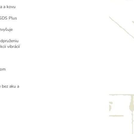
va a kovu
 SDS Plus
zvyšuje
odpruženiu
ii vibrácií
zom
 bez aku a