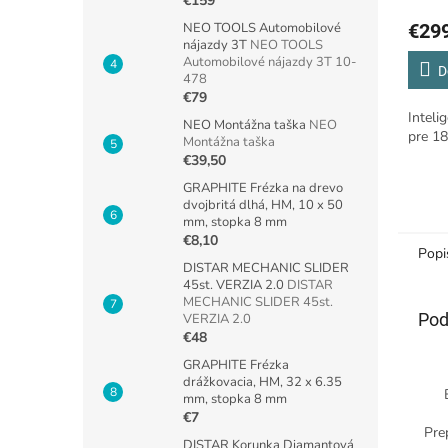
€159
NEO TOOLS Automobilové
€29
nájazdy 3T
NEO TOOLS
Automobilové nájazdy 3T 10-
D
478
€79
Inteli
NEO Montážna taška
NEO
pre 18
Montážna taška
€39,50
GRAPHITE Frézka na drevo
dvojbritá dlhá, HM, 10 x 50
mm, stopka 8 mm
€8,10
Popi
DISTAR MECHANIC SLIDER
45st. VERZIA 2.0
DISTAR
MECHANIC SLIDER 45st.
Pod
VERZIA 2.0
€48
GRAPHITE Frézka
drážkovacia, HM, 32 x 6.35
mm, stopka 8 mm
€7
Pre
DISTAR Korunka Diamantová