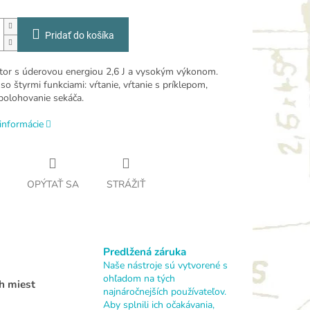
Pridať do košíka
tor s úderovou energiou 2,6 J a vysokým výkonom.
so štyrmi funkciami: vŕtanie, vŕtanie s príklepom,
 polohovanie sekáča.
informácie
OPÝTAŤ SA
STRÁŽIŤ
Predlžená záruka
Naše nástroje sú vytvorené s
ohľadom na tých
h miest
najnáročnejších používateľov.
Aby splnili ich očakávania,