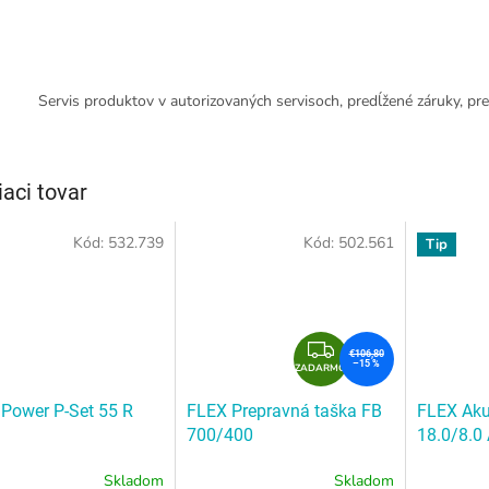
Servis produktov v autorizovaných servisoch, predĺžené záruky, pre
iaci tovar
Kód:
532.739
Kód:
502.561
Tip
Z
€106,80
–15 %
ZADARMO
A
D
Power P-Set 55 R
FLEX Prepravná taška FB
FLEX Aku
A
700/400
18.0/8.0
R
M
Skladom
Skladom