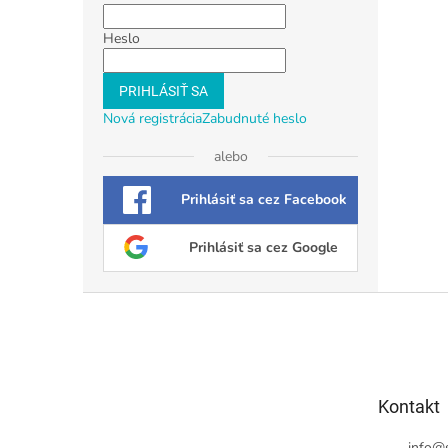
Heslo
PRIHLÁSIŤ SA
Nová registrácia
Zabudnuté heslo
alebo
Prihlásiť sa cez Facebook
Prihlásiť sa cez Google
Z
á
p
ä
t
Kontakt
i
e
info
@