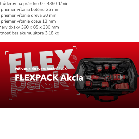
t úderov na prázdno 0 - 4350 1/min
 priemer vŕtania betónu 26 mm
 priemer vŕtania dreva 30 mm
 priemer vŕtania ocele 13 mm
ery dxšxv 360 x 85 x 230 mm
nosť bez akumulátora 3,18 kg