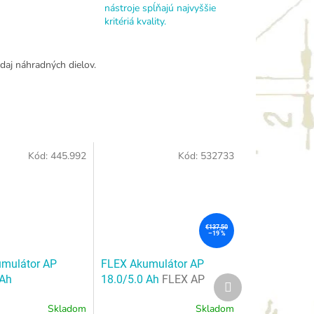
nástroje spĺňajú najvyššie
kritériá kvality.
daj náhradných dielov.
Kód:
445.992
Kód:
532733
€137,50
–19 %
mulátor AP
FLEX Akumulátor AP
 Ah
18.0/5.0 Ah
FLEX AP
Ďalší
produkt
18.0/5.0 Ah
Skladom
Skladom