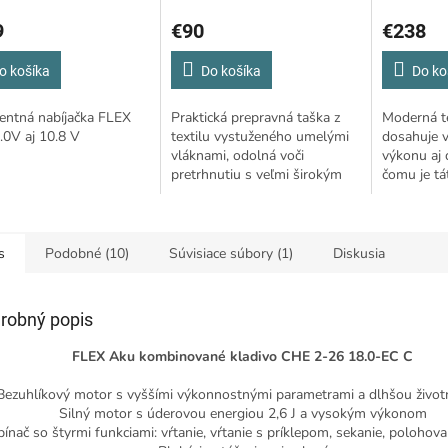
O
9
€90
€238
o košíka
Do košíka
Do ko
gentná nabíjačka FLEX
Praktická prepravná taška z
Moderná t
.0V aj 10.8 V
textilu vystuženého umelými
dosahuje v
vláknami, odolná voči
výkonu aj 
pretrhnutiu s veľmi širokým
čomu je tá
otvorom
pre silné s
kladený ná
prúd...
s
Podobné (10)
Súvisiace súbory (1)
Diskusia
robný popis
FLEX Aku kombinované kladivo CHE 2-26 18.0-EC C
Bezuhlíkový motor s vyššími výkonnostnými parametrami a dlhšou živo
Silný motor s úderovou energiou 2,6 J a vysokým výkonom
pínač so štyrmi funkciami: vŕtanie, vŕtanie s príklepom, sekanie, polohov