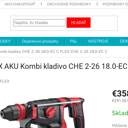
AKO NAKUPOVAŤ
OBCHODNÉ PODMIENKY
PODMIENKY 
HĽADAŤ
RÚSKY
Doplnkové produkty
Píly
NÁSTROJE
DOM
mbi kladivo CHE 2-26 18.0-EC C
FLEX CHE 2-26 18.0-EC C
X AKU Kombi kladivo CHE 2-26 18.0-E
4
FLEX
€35
€291,50
Jednotk
Skla
cena:
Môžeme d