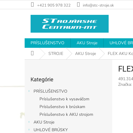
Prejsť
+421 905 978 322
info@stc-stroje.sk
na
obsah
PRÍSLUŠENSTVO
AKU Stroje
UHLOVÉ B
Domov
STROJE
AKU Stroje
FLEX AKU Ko
B
FLE
o
Preskočiť
č
491.31
Kategórie
kategórie
n
Značka:
ý
PRÍSLUŠENSTVO
p
Príslušenstvo k vysaváčom
a
Príslušenstvo k brúskam
n
e
Príslušenstvo k AKU strojom
l
AKU Stroje
UHLOVÉ BRÚSKY