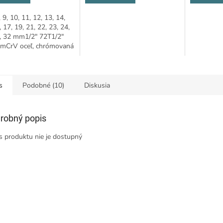
BLISTER - PC-991/52/SB
 9, 10, 11, 12, 13, 14,
, 17, 19, 21, 22, 23, 24,
0, 32 mm1/2" 72T1/2"
mCrV oceľ, chrómovaná
ená
s
Podobné (10)
Diskusia
robný popis
s produktu nie je dostupný