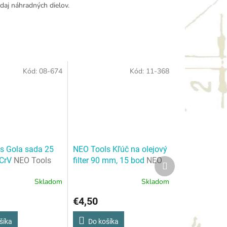
daj náhradných dielov.
Kód:
08-674
Kód:
11-368
s Gola sada 25
NEO Tools Kľúč na olejový
 CrV
NEO Tools
filter 90 mm, 15 bod
NEO
Ďalší
produkt
 25 ks, 1/2" , CrV
Tools Kľúč na olejový filter
Skladom
Skladom
90 mm, 15 bod
€4,50
šíka
Do košíka