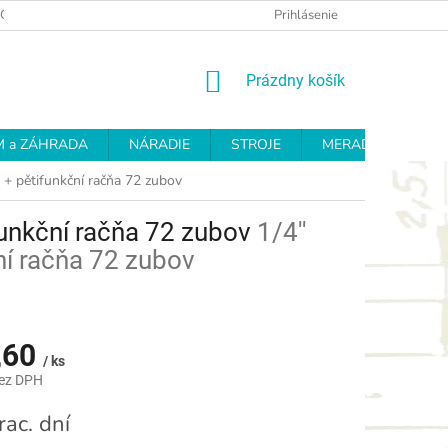
OCHRANY OSOBNÝCH ÚDAJOV
REKLAMAČNÝ PROTOKOL
Prihlásenie
OD
NÁKUPNÝ
Prázdny košík
KOŠÍK
 a ZÁHRADA
NÁRADIE
STROJE
MERADLÁ
BR
 + pětifunkční račňa 72 zubov
funkční račňa 72 zubov
1/4''
ní račňa 72 zubov
,60
/ ks
bez DPH
ová
rac. dní