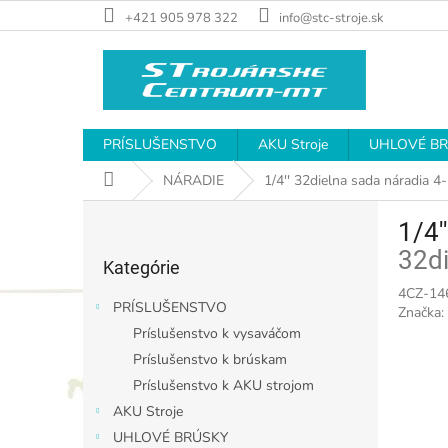
Prejsť
+421 905 978 322
info@stc-stroje.sk
na
obsah
PRÍSLUŠENSTVO
AKU Stroje
UHLOVÉ B
Domov
NÁRADIE
1/4'' 32dielna sada náradia 
B
1/4'
o
Preskočiť
č
32di
Kategórie
kategórie
n
4CZ-14
ý
PRÍSLUŠENSTVO
Značka:
p
Príslušenstvo k vysaváčom
a
Príslušenstvo k brúskam
n
e
Príslušenstvo k AKU strojom
l
AKU Stroje
UHLOVÉ BRÚSKY