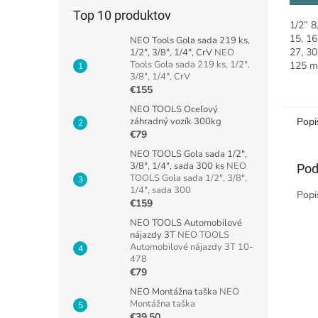
Top 10 produktov
1/2” 8,
15, 16
NEO Tools Gola sada 219 ks,
27, 3
1/2", 3/8", 1/4", CrV
NEO
Tools Gola sada 219 ks, 1/2",
125 m
3/8", 1/4", CrV
a lešt
€155
NEO TOOLS Oceľový
záhradný vozík 300kg
Popi
€79
NEO TOOLS Gola sada 1/2",
3/8", 1/4", sada 300 ks
NEO
Pod
TOOLS Gola sada 1/2", 3/8",
1/4", sada 300
Popi
€159
NEO TOOLS Automobilové
nájazdy 3T
NEO TOOLS
Automobilové nájazdy 3T 10-
478
€79
NEO Montážna taška
NEO
Montážna taška
€39,50