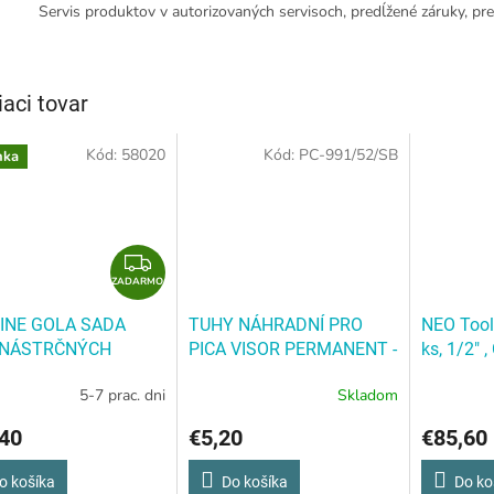
Servis produktov v autorizovaných servisoch, predĺžené záruky, pre
iaci tovar
Kód:
58020
Kód:
PC-991/52/SB
nka
Z
ZADARMO
A
D
INE GOLA SADA
TUHY NÁHRADNÍ PRO
NEO Tool
A
 NÁSTRČNÝCH
PICA VISOR PERMANENT -
ks, 1/2" ,
R
C, CRV, 1/2", 8-32
4ks V BALENÍ - BÍLÉ -
Gola sada
M
5-7 prac. dni
Skladom
PROLINE GOLA SADA
BLISTER - PC-991/52/SB
O
 NÁSTRČNÝCH
TUHY NÁHRADNÍ PRO
40
€5,20
€85,60
C, CRV, 1/2", 8-32
PICA VISOR PERMANENT -
4ks V BALENÍ - BÍLÉ -
o košíka
Do košíka
Do ko