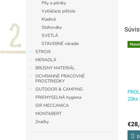
Píly a pilníky
Vytláčacie pištole
Kladivá
Sťahováky
Súvis
SVETLÁ
STAVEBNÉ náradie
Novi
STROJE
MERADLÁ
BRÚSNY MATERIÁL
OCHRANNÉ PRACOVNÉ
PROSTRIEDKY
OUTDOOR & CAMPING
PROL
PRIEMYSELNÁ hygiena
20ks
SIR MECCANICA
HLAVÍ
MM
MONTABERT
20ks
Značky
€28,
HLAVÍ
MM
D