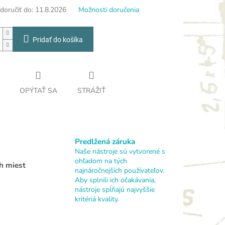
oručiť do:
11.8.2026
Možnosti doručenia
Pridať do košíka
OPÝTAŤ SA
STRÁŽIŤ
Predlžená záruka
Naše nástroje sú vytvorené s
ohľadom na tých
h miest
najnáročnejších používateľov.
Aby splnili ich očakávania,
nástroje spĺňajú najvyššie
kritériá kvality.