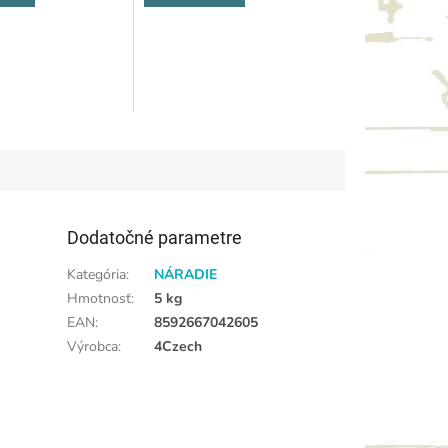
Dodatočné parametre
Kategória
:
NÁRADIE
Hmotnosť
:
5 kg
EAN
:
8592667042605
Výrobca
:
4Czech