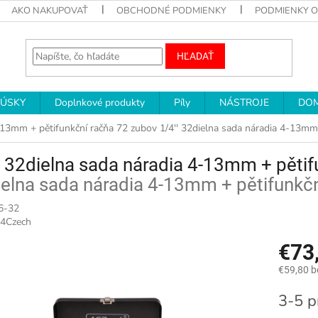
AKO NAKUPOVAŤ
OBCHODNÉ PODMIENKY
PODMIENKY 
HĽADAŤ
RÚSKY
Doplnkové produkty
Píly
NÁSTROJE
DOM
4-13mm + pětifunkční račňa 72 zubov
1/4'' 32dielna sada náradia 4-13mm
' 32dielna sada náradia 4-13mm + pěti
elna sada náradia 4-13mm + pětifunkč
6-32
4Czech
€73
€59,80 
Jednotk
3-5 p
cena: