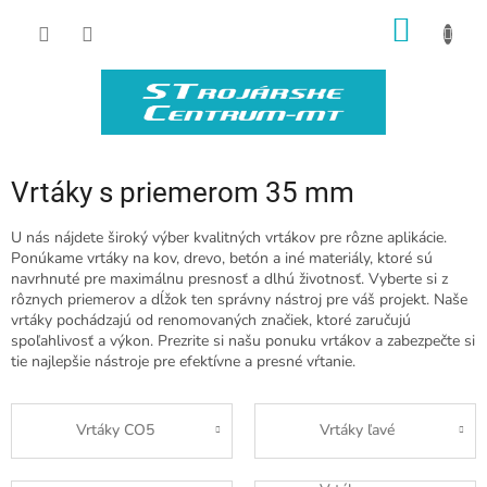
Prejsť
NÁKU
na
obsah
KOŠÍK
Vrtáky s priemerom 35 mm
U nás nájdete široký výber kvalitných vrtákov pre rôzne aplikácie.
Ponúkame vrtáky na kov, drevo, betón a iné materiály, ktoré sú
navrhnuté pre maximálnu presnosť a dlhú životnosť. Vyberte si z
rôznych priemerov a dĺžok ten správny nástroj pre váš projekt. Naše
vrtáky pochádzajú od renomovaných značiek, ktoré zaručujú
spoľahlivosť a výkon. Prezrite si našu ponuku vrtákov a zabezpečte si
tie najlepšie nástroje pre efektívne a presné vŕtanie.
Vrtáky CO5
Vrtáky ľavé