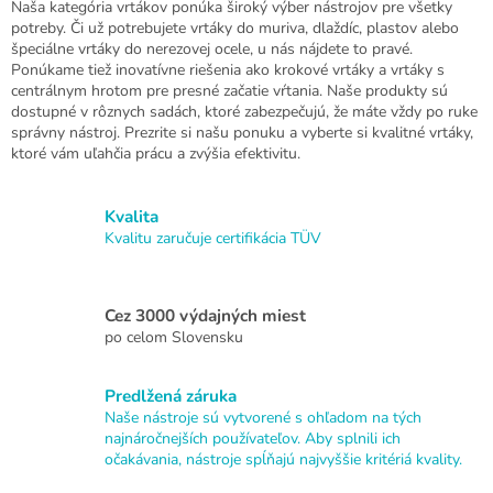
l
Naša kategória vrtákov ponúka široký výber nástrojov pre všetky
á
potreby. Či už potrebujete vrtáky do muriva, dlaždíc, plastov alebo
d
špeciálne vrtáky do nerezovej ocele, u nás nájdete to pravé.
a
Ponúkame tiež inovatívne riešenia ako krokové vrtáky a vrtáky s
c
centrálnym hrotom pre presné začatie vŕtania. Naše produkty sú
i
dostupné v rôznych sadách, ktoré zabezpečujú, že máte vždy po ruke
e
správny nástroj. Prezrite si našu ponuku a vyberte si kvalitné vrtáky,
p
ktoré vám uľahčia prácu a zvýšia efektivitu.
r
v
k
Kvalita
y
Kvalitu zaručuje certifikácia TÜV
v
ý
p
Cez 3000 výdajných miest
i
po celom Slovensku
s
u
Predlžená záruka
Naše nástroje sú vytvorené s ohľadom na tých
najnáročnejších používateľov. Aby splnili ich
očakávania, nástroje spĺňajú najvyššie kritériá kvality.