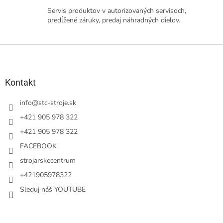
Servis produktov v autorizovaných servisoch,
predĺžené záruky, predaj náhradných dielov.
Z
á
p
ä
Kontakt
t
i
info
@
stc-stroje.sk
e
+421 905 978 322
+421 905 978 322
FACEBOOK
strojarskecentrum
+421905978322
Sleduj náš YOUTUBE