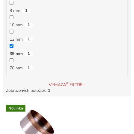
8 mm
1
10 mm
1
12 mm
1
35 mm
1
70 mm
1
VYMAZAŤ FILTRE
Zobrazených položiek:
1
V
Novinka
ý
p
i
s