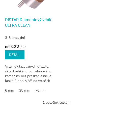
p
r
o
d
DISTAR Diamantový vrták
u
ULTRA CLEAN
k
t
3-5 prac. dní
o
€22
od
v
/ ks
DETAIL
Vŕtanie glazovaných dlaždíc,
skla, krehkého porcelánového
kameniny bez praskania nie je
ľahká úloha. Väčšina vŕtačiek
na trhu túto úlohu nezvláda.Na
pomoc prichádza vrták...
6 mm
35 mm
70 mm
1
položiek celkom
O
v