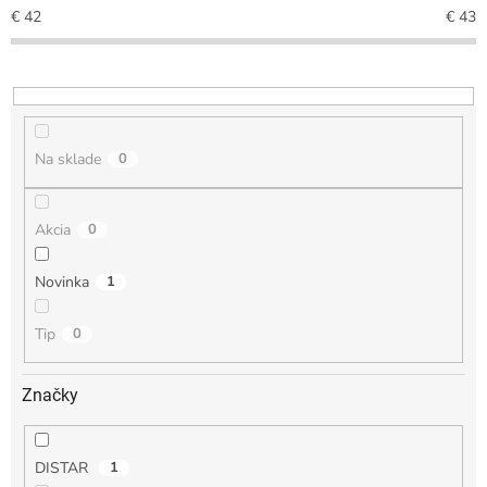
€
42
€
43
u
k
t
o
v
Na sklade
0
Akcia
0
Novinka
1
Tip
0
Značky
DISTAR
1