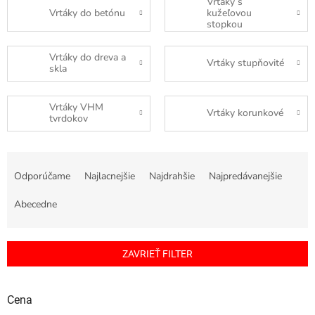
Vrtáky s
Vrtáky do betónu
kužeľovou
stopkou
Vrtáky do dreva a
Vrtáky stupňovité
skla
Vrtáky VHM
Vrtáky korunkové
tvrdokov
R
a
Odporúčame
Najlacnejšie
Najdrahšie
Najpredávanejšie
d
e
Abecedne
n
i
e
ZAVRIEŤ FILTER
p
r
o
Cena
d