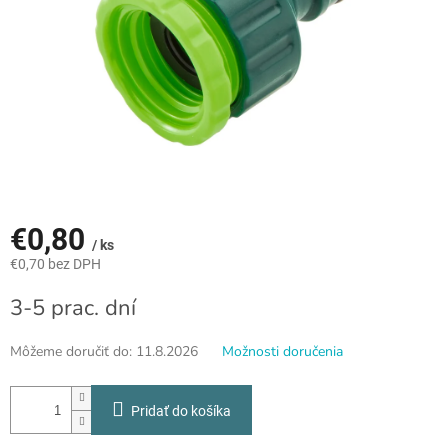
€0,80
/ ks
€0,70 bez DPH
Jednotková
3-5 prac. dní
cena:
Môžeme doručiť do:
11.8.2026
Možnosti doručenia
Pridať do košíka