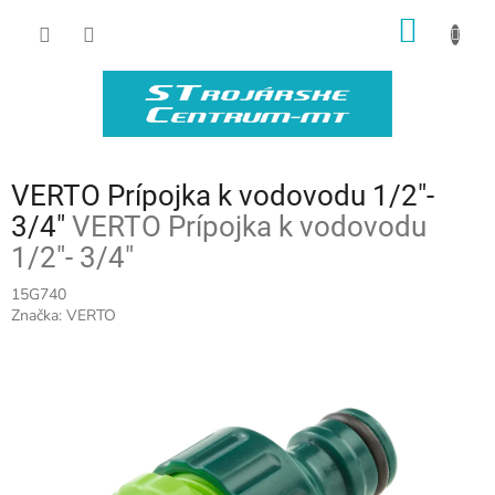
Prejsť
NÁKU
na
obsah
KOŠÍK
VERTO Prípojka k vodovodu 1/2"-
3/4"
VERTO Prípojka k vodovodu
1/2"- 3/4"
15G740
Značka:
VERTO