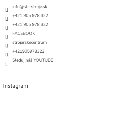
t
i
info
@
stc-stroje.sk
e
+421 905 978 322
+421 905 978 322
FACEBOOK
strojarskecentrum
+421905978322
Sleduj náš YOUTUBE
Instagram