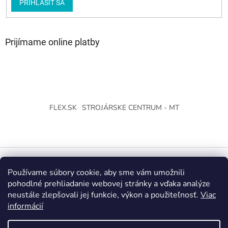
PRIHLÁSIŤ SA
Prijímame online platby
FLEX.SK
STROJÁRSKE CENTRUM - MT
Používame súbory cookie, aby sme vám umožnili
Vytvoril Shoptet
pohodlné prehliadanie webovej stránky a vďaka analýze
neustále zlepšovali jej funkcie, výkon a použiteľnosť.
Viac
Copyright 2026
Strojárske Centrum - MT
. Všetky práva
informácií
vyhradené.
Upraviť nastavenie cookies