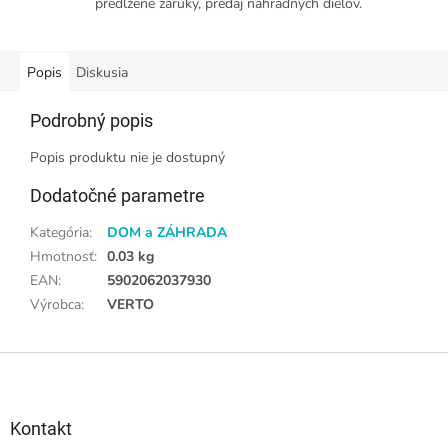
predĺžené záruky, predaj náhradných dielov.
Popis
Diskusia
Podrobný popis
Popis produktu nie je dostupný
Dodatočné parametre
Kategória
:
DOM a ZÁHRADA
Hmotnosť
:
0.03 kg
EAN
:
5902062037930
Výrobca
:
VERTO
Z
á
p
ä
Kontakt