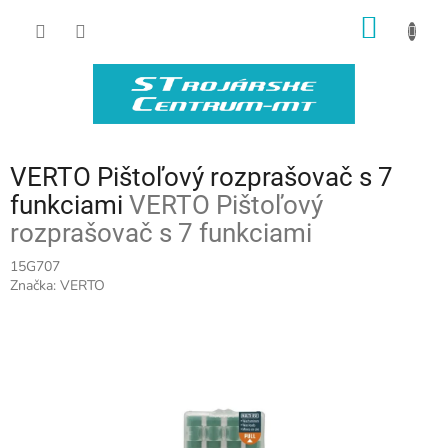
Prejsť
NÁKU
na
obsah
KOŠÍK
VERTO Pištoľový rozprašovač s 7
funkciami
VERTO Pištoľový
rozprašovač s 7 funkciami
15G707
Značka:
VERTO