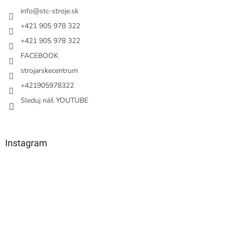
t
i
info
@
stc-stroje.sk
e
+421 905 978 322
+421 905 978 322
FACEBOOK
strojarskecentrum
+421905978322
Sleduj náš YOUTUBE
Instagram