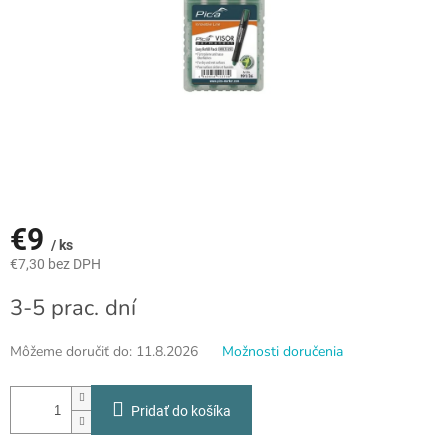
€9
/ ks
€7,30 bez DPH
Jednotková
3-5 prac. dní
cena:
Môžeme doručiť do:
11.8.2026
Možnosti doručenia
Pridať do košíka