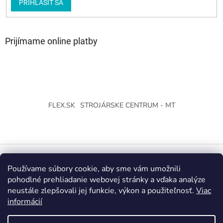
PRIHLÁSIŤ SA
Prijímame online platby
FLEX.SK
STROJÁRSKE CENTRUM - MT
Používame súbory cookie, aby sme vám umožnili
Vytvoril Shoptet
pohodlné prehliadanie webovej stránky a vďaka analýze
neustále zlepšovali jej funkcie, výkon a použiteľnosť.
Viac
Copyright 2026
Strojárske Centrum - MT
. Všetky práva
informácií
vyhradené.
Upraviť nastavenie cookies