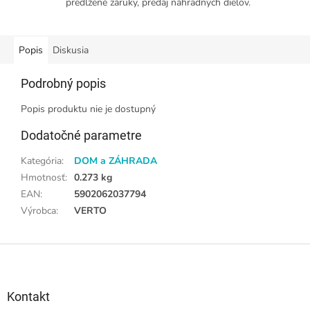
predĺžené záruky, predaj náhradných dielov.
Popis
Diskusia
Podrobný popis
Popis produktu nie je dostupný
Dodatočné parametre
Kategória
:
DOM a ZÁHRADA
Hmotnosť
:
0.273 kg
EAN
:
5902062037794
Výrobca
:
VERTO
Z
á
p
ä
Kontakt