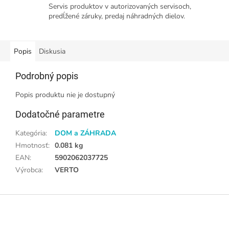
Servis produktov v autorizovaných servisoch,
predĺžené záruky, predaj náhradných dielov.
Popis
Diskusia
Podrobný popis
Popis produktu nie je dostupný
Dodatočné parametre
Kategória
:
DOM a ZÁHRADA
Hmotnosť
:
0.081 kg
EAN
:
5902062037725
Výrobca
:
VERTO
Z
á
p