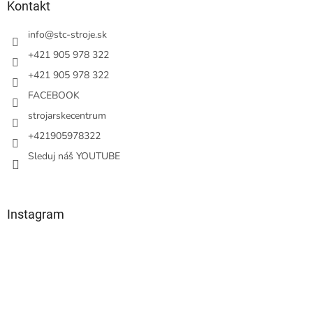
ä
Kontakt
t
i
info
@
stc-stroje.sk
e
+421 905 978 322
+421 905 978 322
FACEBOOK
strojarskecentrum
+421905978322
Sleduj náš YOUTUBE
Instagram