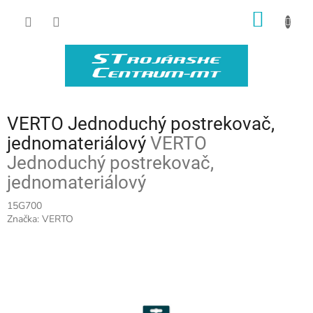
Prejsť
NÁKU
na
obsah
KOŠÍK
VERTO Jednoduchý postrekovač,
jednomateriálový
VERTO
Jednoduchý postrekovač,
jednomateriálový
15G700
Značka:
VERTO