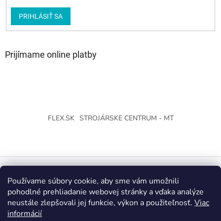
PRIHLÁSIŤ SA
Prijímame online platby
FLEX.SK
STROJÁRSKE CENTRUM - MT
Používame súbory cookie, aby sme vám umožnili
Vytvoril Shoptet
pohodlné prehliadanie webovej stránky a vďaka analýze
neustále zlepšovali jej funkcie, výkon a použiteľnosť.
Viac
Copyright 2026
Strojárske Centrum - MT
. Všetky práva
informácií
vyhradené.
Upraviť nastavenie cookies