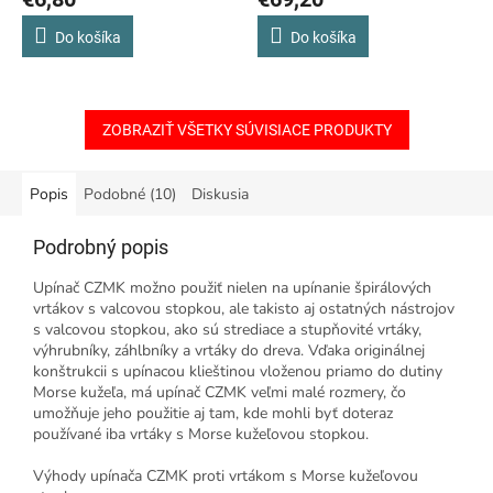
CRV, S2, 1/2", 1/4", BMC
Do košíka
Do košíka
ZOBRAZIŤ VŠETKY SÚVISIACE PRODUKTY
Popis
Podobné (10)
Diskusia
Podrobný popis
Upínač CZMK možno použiť nielen na upínanie špirálových
vrtákov s valcovou stopkou, ale takisto aj ostatných nástrojov
s valcovou stopkou, ako sú strediace a stupňovité vrtáky,
výhrubníky, záhlbníky a vrtáky do dreva. Vďaka originálnej
konštrukcii s upínacou klieštinou vloženou priamo do dutiny
Morse kužeľa, má upínač CZMK veľmi malé rozmery, čo
umožňuje jeho použitie aj tam, kde mohli byť doteraz
používané iba vrtáky s Morse kužeľovou stopkou.
Výhody upínača CZMK proti vrtákom s Morse kužeľovou