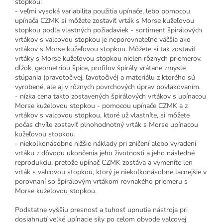
stopkou:
- veľmi vysoká variabilita použitia upínače, lebo pomocou
upínača CZMK si môžete zostaviť vrták s Morse kužeľovou
stopkou podľa vlastných požiadaviek - sortiment špirálových
vrtákov s valcovou stopkou je neporovnateľne väčšia ako
vrtákov s Morse kužeľovou stopkou. Môžete si tak zostaviť
vrtáky s Morse kužeľovou stopkou nielen rôznych priemerov,
dĺžok, geometriou špice, profilov špirály vrátane zmysle
stúpania (pravotočivej, ľavotočivé) a materiálu z ktorého sú
vyrobené, ale aj v rôznych povrchových úprav povlakovaním.
- nízka cena takto zostavených špirálových vrtákov s upínacou
Morse kužeľovou stopkou - pomocou upínače CZMK a z
vrtákov s valcovou stopkou, ktoré už vlastníte, si môžete
počas chvíle zostaviť plnohodnotný vrták s Morse upínacou
kužeľovou stopkou.
- niekoľkonásobne nižšie náklady pri zničení alebo vyradení
vrtáku z dôvodu ukončenia jeho životnosti a jeho následné
reprodukciu, pretože upínač CZMK zostáva a vymeníte len
vrták s valcovou stopkou, ktorý je niekoľkonásobne lacnejšie v
porovnaní so špirálovým vrtákom rovnakého priemeru s
Morse kužeľovou stopkou.
Podstatne vyššiu presnosť a tuhosť upnutia nástroja pri
dosiahnutí veľké upínacie sily po celom obvode valcovej