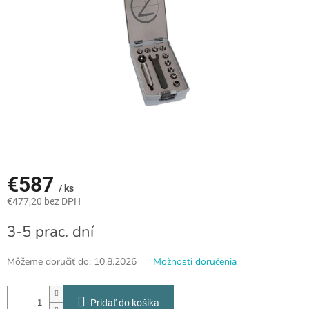
€587
/ ks
€477,20 bez DPH
Jednotková
3-5 prac. dní
cena:
Môžeme doručiť do:
10.8.2026
Možnosti doručenia
Pridať do košíka