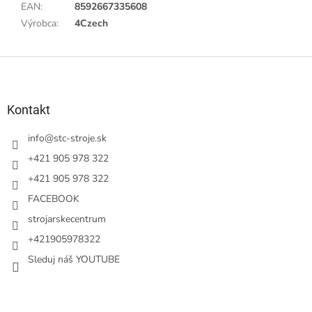
EAN
:
8592667335608
Výrobca
:
4Czech
Z
á
p
ä
Kontakt
t
i
info
@
stc-stroje.sk
e
+421 905 978 322
+421 905 978 322
FACEBOOK
strojarskecentrum
+421905978322
Sleduj náš YOUTUBE