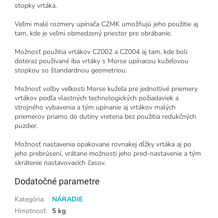
stopky vrtáka.
Veľmi malé rozmery upínača CZMK umožňujú jeho použitie aj
tam, kde je veľmi obmedzený priestor pre obrábanie.
Možnosť použitia vrtákov CZ002 a CZ004 aj tam, kde boli
doteraz používané iba vrtáky s Morse upínacou kužeľovou
stopkou so štandardnou geometriou.
Možnosť voľby veľkosti Morse kužeľa pre jednotlivé priemery
vrtákov podľa vlastných technologických požiadaviek a
strojného vybavenia a tým upínanie aj vrtákov malých
priemerov priamo do dutiny vretena bez použitia redukčných
puzdier.
Možnosť nastavenia opakovane rovnakej dĺžky vrtáka aj po
jeho prebrúsení, vrátane možnosti jeho pred-nastavenie a tým
skrátenie nastavovacích časov.
Dodatočné parametre
Kategória
:
NÁRADIE
Hmotnosť
:
5 kg