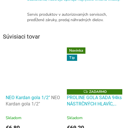
Servis produktov v autorizovaných servisoch,
predĺžené záruky, predaj náhradných dielov.
Súvisiaci tovar
Novinka
Tip
ZADARMO
Z
A
NEO Kardan gola 1/2"
NEO
PROLINE GOLA SADA 94ks
D
Kardan gola 1/2"
NÁSTRČNÝCH HLAVÍC,
A
R
CRV, S2, 1/2", 1/4", BMC
M
O
PROLINE GOLA SADA 94ks
Skladom
Skladom
NÁSTRČNÝCH HLAVÍC,
€6,80
€69,20