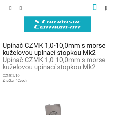
Prejsť
NÁKU
na
obsah
KOŠÍK
Upínač CZMK 1,0-10,0mm s morse
kuželovou upínací stopkou Mk2
Upínač CZMK 1,0-10,0mm s morse
kuželovou upínací stopkou Mk2
CZMK2/10
Značka:
4Czech