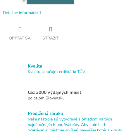
Detailné informácie
OPÝTAŤ SA
STRÁŽIŤ
Kvalita
Kvalitu zaručuje certifikácia TÜV
Cez 3000 výdajných miest
po celom Slovensku
Predlžená záruka
Naše nástroje sú vytvorené s ohľadom na tých
najnáročnejších používateľov. Aby splnili ich
očakávania, nástroje spĺňajú najvyššie kritériá kvality.