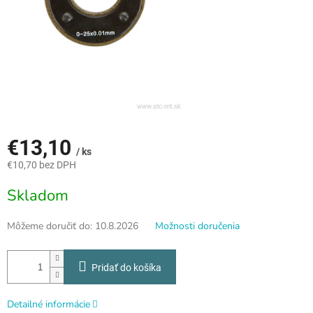
€13,10
/ ks
€10,70 bez DPH
Jednotková
Skladom
cena:
Môžeme doručiť do:
10.8.2026
Možnosti doručenia
Pridať do košíka
Detailné informácie