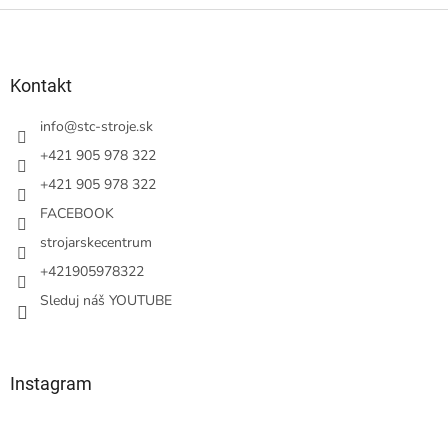
Z
á
p
ä
Kontakt
t
i
info
@
stc-stroje.sk
e
+421 905 978 322
+421 905 978 322
FACEBOOK
strojarskecentrum
+421905978322
Sleduj náš YOUTUBE
Instagram