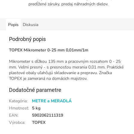
predĺžené záruky, predaj náhradných dielov.
Popis
Diskusia
Podrobný popis
TOPEX Mikrometer 0-25 mm 0,01mm/1m
Mikrometer s dĺžkou 135 mm a pracovným rozsahom 0 - 25
mm. Veľmi presný - s presnosťou merania 0,01 mm. Praktické
plastové obaly uľahčujú skladovanie a prepravu. Značka
TOPEX je zameraná na domácich majstrov.
Dodatočné parametre
Kategória
:
METRE a MERADLÁ
Hmotnosť
:
5 kg
EAN
:
5902062111319
Výrobca
:
TOPEX