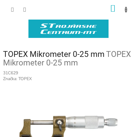
Prejsť
NÁKU
na
obsah
KOŠÍK
TOPEX Mikrometer 0-25 mm
TOPEX
Mikrometer 0-25 mm
31C629
Značka:
TOPEX