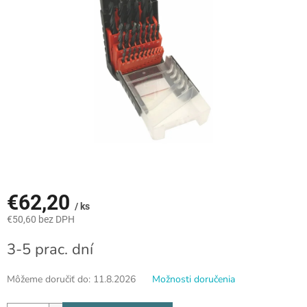
€62,20
/ ks
€50,60 bez DPH
Jednotková
3-5 prac. dní
cena:
Môžeme doručiť do:
11.8.2026
Možnosti doručenia