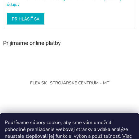
údajov
PRIHLÁSIŤ SA
Prijímame online platby
FLEX.SK
STROJÁRSKE CENTRUM - MT
Používame súbory cookie, aby sme vám umožnili
Vytvoril Shoptet
pohodlné prehliadanie webovej stránky a vďaka analýze
neustále zlepšovali jej funkcie, výkon a použiteľnosť.
Viac