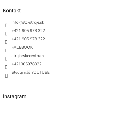
p
ä
Kontakt
t
i
info
@
stc-stroje.sk
e
+421 905 978 322
+421 905 978 322
FACEBOOK
strojarskecentrum
+421905978322
Sleduj náš YOUTUBE
Instagram