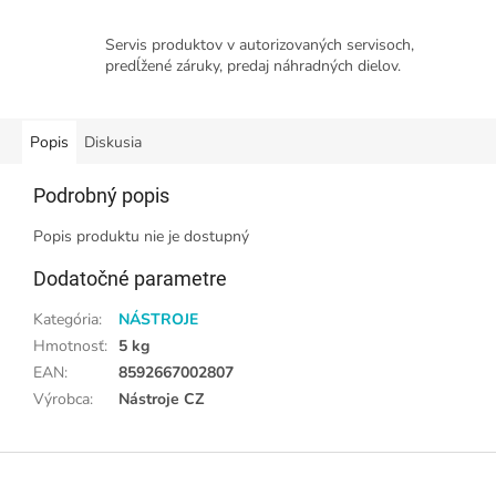
Servis produktov v autorizovaných servisoch,
predĺžené záruky, predaj náhradných dielov.
Popis
Diskusia
Podrobný popis
Popis produktu nie je dostupný
Dodatočné parametre
Kategória
:
NÁSTROJE
Hmotnosť
:
5 kg
EAN
:
8592667002807
Výrobca
:
Nástroje CZ
Z
á