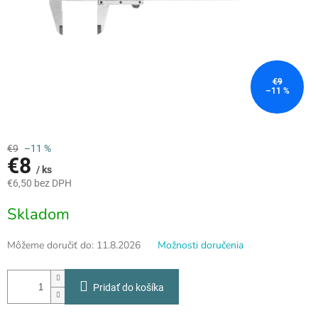
€9
–11 %
€9
–11 %
€8
/ ks
€6,50 bez DPH
Jednotková
Skladom
cena:
Môžeme doručiť do:
11.8.2026
Možnosti doručenia
Pridať do košíka