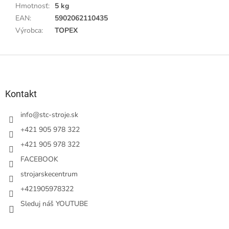
Hmotnosť
:
5 kg
EAN
:
5902062110435
Výrobca
:
TOPEX
Z
á
p
ä
Kontakt
t
i
info
@
stc-stroje.sk
e
+421 905 978 322
+421 905 978 322
FACEBOOK
strojarskecentrum
+421905978322
Sleduj náš YOUTUBE