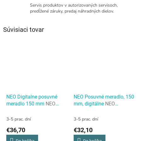
Servis produktov v autorizovaných servisoch,
predĺžené záruky, predaj náhradných dielov.
Súvisiaci tovar
NEO Digitalne posuvné
NEO Posuvné meradlo, 150
meradlo 150 mm
NEO
mm, digitálne
NEO
Digitalne posuvné meradlo
Posuvné meradlo, 150 mm,
150 mm
digitálne
3-5 prac. dní
3-5 prac. dní
€36,70
€32,10
Do košíka
Do košíka