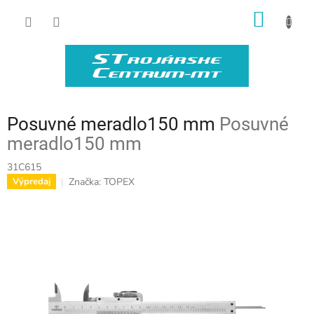
Prejsť
NÁKU
na
obsah
KOŠÍK
Posuvné meradlo150 mm
Posuvné
meradlo150 mm
31C615
Značka:
TOPEX
Výpredaj