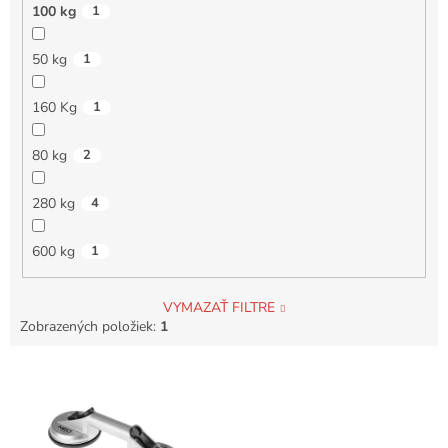
100 kg
1
50 kg
1
160 Kg
1
80 kg
2
280 kg
4
600 kg
1
VYMAZAŤ FILTRE
Zobrazených položiek:
1
V
ý
p
i