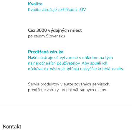
á
Kvalita
d
Kvalitu zaručuje certifikácia TÜV
a
c
i
Cez 3000 výdajných miest
e
po celom Slovensku
p
r
v
Predlžená záruka
k
Naše nástroje sú vytvorené s ohľadom na tých
y
najnáročnejších používateľov. Aby splnili ich
v
očakávania, nástroje spĺňajú najvyššie kritériá kvality.
ý
p
i
Servis produktov v autorizovaných servisoch,
s
predĺžené záruky, predaj náhradných dielov.
u
Z
á
p
ä
Kontakt