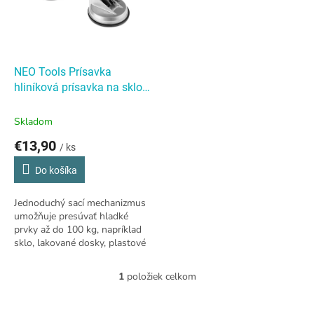
s
p
r
o
d
NEO Tools Prísavka
u
hliníková prísavka na sklo,
k
dvojitá, 100 kg
t
Skladom
o
€13,90
v
/ ks
Do košíka
Jednoduchý sací mechanizmus
umožňuje presúvať hladké
prvky až do 100 kg, napríklad
sklo, lakované dosky, plastové
dosky, plexisklo
1
položiek celkom
O
v
l