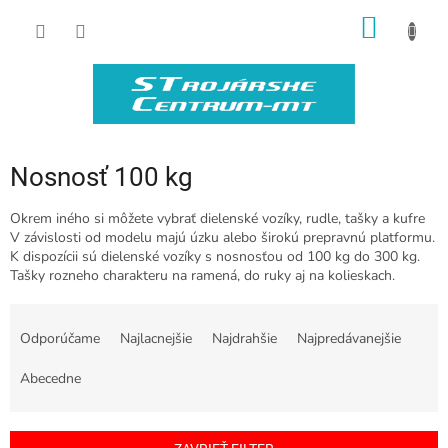
Prejsť
NÁKU
na
obsah
KOŠÍK
Nosnosť 100 kg
Okrem iného si môžete vybrať dielenské vozíky, rudle, tašky a kufre
V závislosti od modelu majú úzku alebo širokú prepravnú platformu.
K dispozícii sú dielenské vozíky s nosnosťou od 100 kg do 300 kg.
Tašky rozneho charakteru na ramená, do ruky aj na kolieskach.
R
a
Odporúčame
Najlacnejšie
Najdrahšie
Najpredávanejšie
d
e
Abecedne
n
i
e