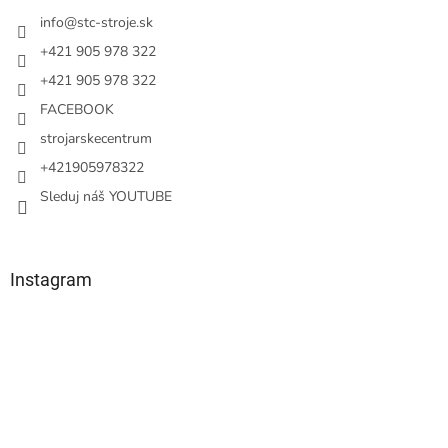
t
i
info
@
stc-stroje.sk
e
+421 905 978 322
+421 905 978 322
FACEBOOK
strojarskecentrum
+421905978322
Sleduj náš YOUTUBE
Instagram