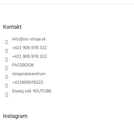
Z
á
p
ä
Kontakt
t
i
info
@
stc-stroje.sk
e
+421 905 978 322
+421 905 978 322
FACEBOOK
strojarskecentrum
+421905978322
Sleduj náš YOUTUBE
Instagram