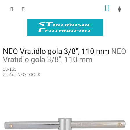
Prejsť
NÁKU
na
obsah
KOŠÍK
NEO Vratidlo gola 3/8", 110 mm
NEO
Vratidlo gola 3/8", 110 mm
08-155
Značka:
NEO TOOLS