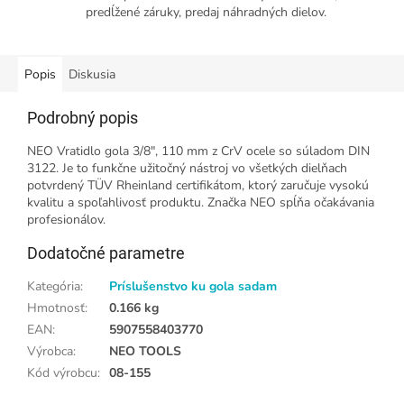
predĺžené záruky, predaj náhradných dielov.
Popis
Diskusia
Podrobný popis
NEO Vratidlo gola 3/8", 110 mm z CrV ocele so súladom DIN
3122. Je to funkčne užitočný nástroj vo všetkých dielňach
potvrdený TÜV Rheinland certifikátom, ktorý zaručuje vysokú
kvalitu a spoľahlivosť produktu. Značka NEO spĺňa očakávania
profesionálov.
Dodatočné parametre
Kategória
:
Príslušenstvo ku gola sadam
Hmotnosť
:
0.166 kg
EAN
:
5907558403770
Výrobca
:
NEO TOOLS
Kód výrobcu
:
08-155