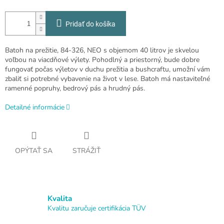
Pridať do košíka
Batoh na prežitie, 84-326, NEO s objemom 40 litrov je skvelou
voľbou na viacdňové výlety. Pohodlný a priestorný, bude dobre
fungovať počas výletov v duchu prežitia a bushcraftu, umožní vám
zbaliť si potrebné vybavenie na život v lese. Batoh má nastaviteľné
ramenné popruhy, bedrový pás a hrudný pás.
Detailné informácie
OPÝTAŤ SA
STRÁŽIŤ
Kvalita
Kvalitu zaručuje certifikácia TÜV