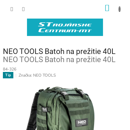
Prejsť
NÁKU
na
obsah
KOŠÍK
NEO TOOLS Batoh na prežitie 40L
NEO TOOLS Batoh na prežitie 40L
84-326
Značka:
NEO TOOLS
Tip