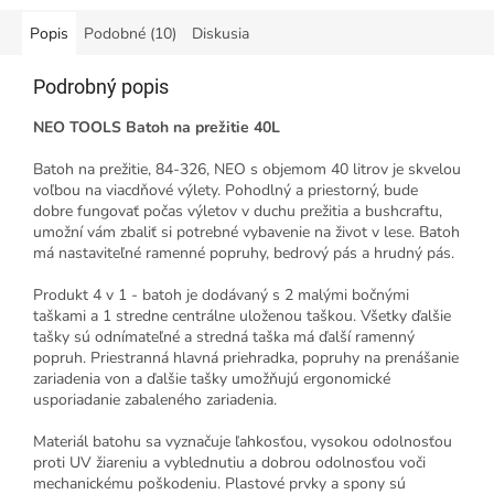
Popis
Podobné (10)
Diskusia
Podrobný popis
NEO TOOLS Batoh na prežitie 40L
Batoh na prežitie, 84-326, NEO s objemom 40 litrov je skvelou
voľbou na viacdňové výlety. Pohodlný a priestorný, bude
dobre fungovať počas výletov v duchu prežitia a bushcraftu,
umožní vám zbaliť si potrebné vybavenie na život v lese. Batoh
má nastaviteľné ramenné popruhy, bedrový pás a hrudný pás.
Produkt 4 v 1 - batoh je dodávaný s 2 malými bočnými
taškami a 1 stredne centrálne uloženou taškou. Všetky ďalšie
tašky sú odnímateľné a stredná taška má ďalší ramenný
popruh. Priestranná hlavná priehradka, popruhy na prenášanie
zariadenia von a ďalšie tašky umožňujú ergonomické
usporiadanie zabaleného zariadenia.
Materiál batohu sa vyznačuje ľahkosťou, vysokou odolnosťou
proti UV žiareniu a vyblednutiu a dobrou odolnosťou voči
mechanickému poškodeniu. Plastové prvky a spony sú