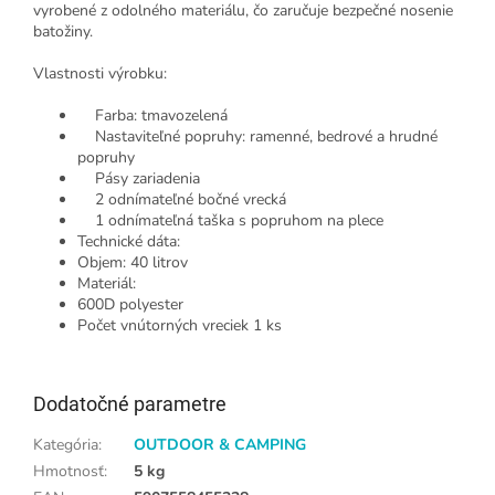
vyrobené z odolného materiálu, čo zaručuje bezpečné nosenie
batožiny.
Vlastnosti výrobku:
Farba: tmavozelená
Nastaviteľné popruhy: ramenné, bedrové a hrudné
popruhy
Pásy zariadenia
2 odnímateľné bočné vrecká
1 odnímateľná taška s popruhom na plece
Technické dáta:
Objem: 40 litrov
Materiál:
600D polyester
Počet vnútorných vreciek 1 ks
Dodatočné parametre
Kategória
:
OUTDOOR & CAMPING
Hmotnosť
:
5 kg