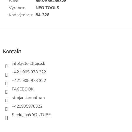
EAN
:
5907558455328
Výrobca
:
NEO TOOLS
Kód výrobcu
:
84-326
Z
á
p
ä
Kontakt
t
i
info
@
stc-stroje.sk
e
+421 905 978 322
+421 905 978 322
FACEBOOK
strojarskecentrum
+421905978322
Sleduj náš YOUTUBE