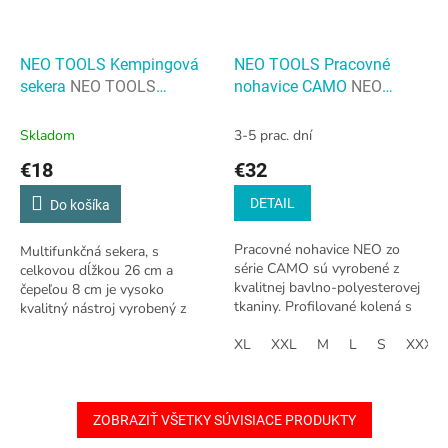
NEO TOOLS Kempingová
NEO TOOLS Pracovné
sekera
NEO TOOLS
nohavice CAMO
NEO
Kempingová sekera
TOOLS Pracovné nohavice
CAMO
Skladom
3-5 prac. dní
€18
€32
DETAIL
Do košíka
Pracovné nohavice NEO zo
Multifunkčná sekera, s
série CAMO sú vyrobené z
celkovou dĺžkou 26 cm a
kvalitnej bavlno-polyesterovej
čepeľou 8 cm je vysoko
tkaniny. Profilované kolená s
kvalitný nástroj vyrobený z
vreckami na ochranné chrániče
nehrdzavejúcej ocele 3Cr13,
kolien a priestranné a odolné
XL
XXL
M
L
S
XXXL
navyše pokrytý vrstvou saténu.
vrecká...
ZOBRAZIŤ VŠETKY SÚVISIACE PRODUKTY