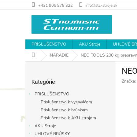
Prejsť
+421 905 978 322
info@stc-stroje.sk
na
obsah
PRÍSLUŠENSTVO
AKU Stroje
UHLOVÉ B
Domov
NÁRADIE
NEO TOOLS 200 kg prepravn
B
NEO
o
Preskočiť
č
Značka:
Kategórie
kategórie
n
ý
PRÍSLUŠENSTVO
p
Príslušenstvo k vysaváčom
a
Príslušenstvo k brúskam
n
e
Príslušenstvo k AKU strojom
l
AKU Stroje
UHLOVÉ BRÚSKY