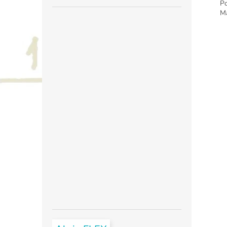
Poče
Mate