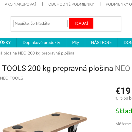
AKO NAKUPOVAŤ
OBCHODNÉ PODMIENKY
PODMIENKY 
HĽADAŤ
RÚSKY
Doplnkové produkty
Píly
NÁSTROJE
DOM
á plošina
NEO 200 kg prepravná plošina
 TOOLS 200 kg prepravná plošina
NEO 
NEO TOOLS
€1
€15,50 
Jednotk
Skla
cena:
Môžeme d