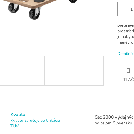
prepravn
prostrie
je nábyt
manévrov
Detailné 
TLAČ
Kvalita
Cez 3000 výdajnýc
Kvalitu zaručuje certifikácia
po celom Slovensku
TÜV