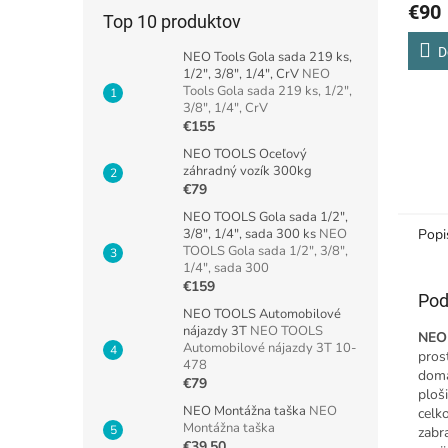
€90
Top 10 produktov
D
NEO Tools Gola sada 219 ks,
1/2", 3/8", 1/4", CrV
NEO
Tools Gola sada 219 ks, 1/2",
3/8", 1/4", CrV
€155
NEO TOOLS Oceľový
záhradný vozík 300kg
€79
NEO TOOLS Gola sada 1/2",
3/8", 1/4", sada 300 ks
NEO
Popi
TOOLS Gola sada 1/2", 3/8",
1/4", sada 300
€159
Pod
NEO TOOLS Automobilové
nájazdy 3T
NEO TOOLS
NEO 
Automobilové nájazdy 3T 10-
pros
478
domá
€79
ploš
NEO Montážna taška
NEO
celk
Montážna taška
zabr
€39,50