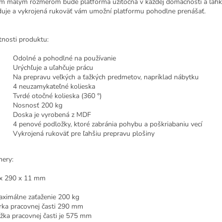
im malým rozmerom bude platforma užitočná v každej domácnosti a ľahk
duje a vykrojená rukoväť vám umožní platformu pohodlne prenášať.
tnosti produktu:
Odolné a pohodlné na používanie
Urýchľuje a uľahčuje prácu
Na prepravu veľkých a ťažkých predmetov, napríklad nábytku
4 neuzamykateľné kolieska
Tvrdé otočné kolieska (360 °)
Nosnosť 200 kg
Doska je vyrobená z MDF
4 penové podložky, ktoré zabránia pohybu a poškriabaniu vecí
Vykrojená rukoväť pre ľahšiu prepravu plošiny
ery:
x 290 x 11 mm
málne zaťaženie 200 kg
a pracovnej časti 290 mm
a pracovnej časti je 575 mm