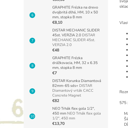
svoj
skla
GRAPHITE Frézka na drevo
dvojbritá dlhá, HM, 10 x 50
mm, stopka 8 mm
€8,10
Vlas
DISTAR MECHANIC SLIDER
45st. VERZIA 2.0
DISTAR
MECHANIC SLIDER 45st.
VERZIA 2.0
€48
GRAPHITE Frézka
drážkovacia, HM, 32 x 6.35
mm, stopka 8 mm
€7
DISTAR Korunka Diamantová
82mm-65 sds+
DISTAR
Diamantový vrták CACC
Rozm
Concrete Magnet
€82
575 
NEO Trhák flex gola 1/2",
450 mm
NEO Trhák flex gola
Maxi
1/2", 450 mm
Šírk
€13,70
Dĺžk