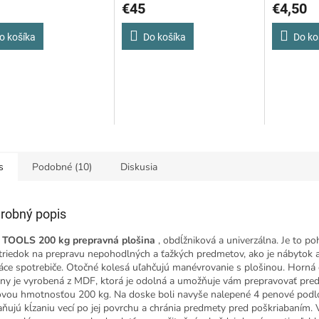
€45
€4,50
VISOR P
V BALENÍ
o košíka
Do košíka
Do ko
991/46
s
Podobné (10)
Diskusia
robný popis
TOOLS 200 kg prepravná plošina
, obdĺžniková a univerzálna. Je to p
triedok na prepravu nepohodlných a ťažkých predmetov, ako je nábytok 
ce spotrebiče. Otočné kolesá uľahčujú manévrovanie s plošinou. Horná 
iny je vyrobená z MDF, ktorá je odolná a umožňuje vám prepravovať pre
ovou hmotnosťou 200 kg. Na doske boli navyše nalepené 4 penové podlo
aňujú kĺzaniu vecí po jej povrchu a chránia predmety pred poškriabaním.