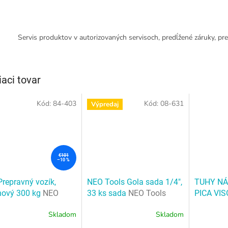
Servis produktov v autorizovaných servisoch, predĺžené záruky, pre
iaci tovar
Kód:
84-403
Kód:
08-631
Výpredaj
€101
–10 %
repravný vozík,
NEO Tools Gola sada 1/4",
TUHY NÁ
nový 300 kg
NEO
33 ks sada
NEO Tools
PICA VI
avný vozík, plošinový
Gola sada 1/4", 33 ks
4ks V BA
Skladom
Skladom
g
sada
PC-991/
NÁHRADN