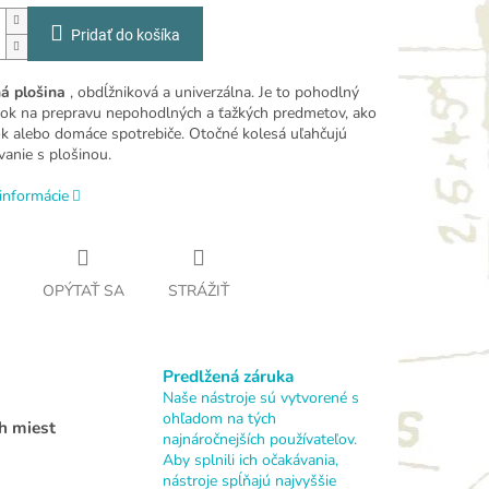
Pridať do košíka
á plošina
, obdĺžniková a univerzálna. Je to pohodlný
dok na prepravu nepohodlných a ťažkých predmetov, ako
ok alebo domáce spotrebiče. Otočné kolesá uľahčujú
anie s plošinou.
informácie
OPÝTAŤ SA
STRÁŽIŤ
Predlžená záruka
Naše nástroje sú vytvorené s
ohľadom na tých
h miest
najnáročnejších používateľov.
Aby splnili ich očakávania,
nástroje spĺňajú najvyššie