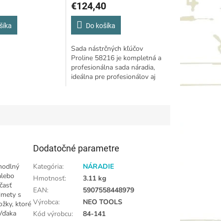
€124,40
ERMANENT - 4ks
NÁSTRČNÝCH HLAVÍC,
 - ČERNÉ - PC-
CRV, S2, 1/2", 3/8", 1/4",
šíka
Do košíka
BMC
Sada nástrčných kľúčov
Proline 58216 je kompletná a
profesionálna sada náradia,
ideálna pre profesionálov aj
náročných domácich majstrov.
Obsahuje 216 kusov vrátane
nástrčných...
Dodatočné parametre
ohodlný
Kategória
:
NÁRADIE
alebo
Hmotnosť
:
3.11 kg
časť
EAN
:
5907558448979
dmety s
Výrobca
:
NEO TOOLS
žky, ktoré
 Vďaka
Kód výrobcu
:
84-141