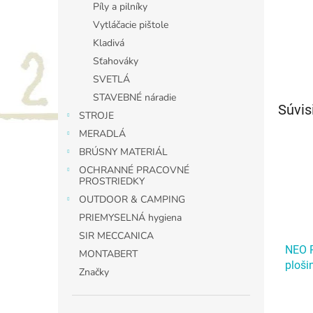
Píly a pilníky
Vytláčacie pištole
Kladivá
Sťahováky
SVETLÁ
STAVEBNÉ náradie
Súvis
STROJE
MERADLÁ
BRÚSNY MATERIÁL
OCHRANNÉ PRACOVNÉ
PROSTRIEDKY
OUTDOOR & CAMPING
PRIEMYSELNÁ hygiena
SIR MECCANICA
NEO P
MONTABERT
ploši
Značky
Prepr
300 k