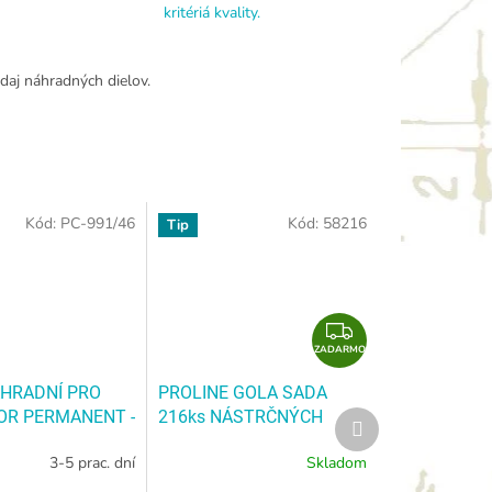
kritériá kvality.
daj náhradných dielov.
Kód:
PC-991/46
Kód:
58216
Tip
Z
ZADARMO
A
D
HRADNÍ PRO
PROLINE GOLA SADA
A
SOR PERMANENT -
216ks NÁSTRČNÝCH
Ďalší
R
produkt
LENÍ - ČERNÉ -
HLAVÍC, CRV, S2, 1/2",
M
3-5 prac. dní
Skladom
46
TUHY
3/8", 1/4", BMC
PROLINE
O
Í PRO PICA
GOLA SADA 216ks