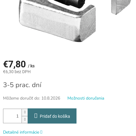
€7,80
/ ks
€6,30 bez DPH
Jednotková
3-5 prac. dní
cena:
Môžeme doručiť do:
10.8.2026
Možnosti doručenia
Pridať do košíka
Detailné informácie