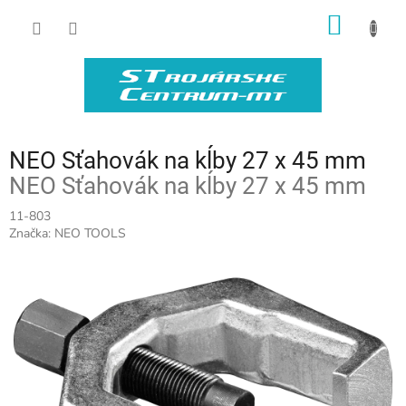
Prejsť
NÁKU
na
obsah
KOŠÍK
NEO Sťahovák na kĺby 27 x 45 mm
NEO Sťahovák na kĺby 27 x 45 mm
11-803
Značka:
NEO TOOLS