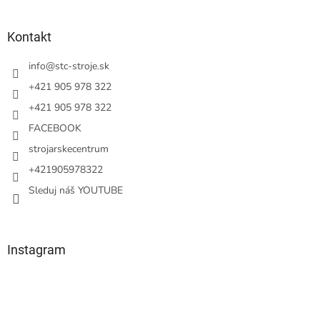
á
p
ä
Kontakt
t
i
info
@
stc-stroje.sk
e
+421 905 978 322
+421 905 978 322
FACEBOOK
strojarskecentrum
+421905978322
Sleduj náš YOUTUBE
Instagram