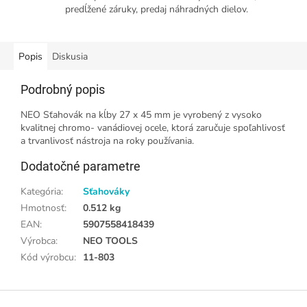
predĺžené záruky, predaj náhradných dielov.
Popis
Diskusia
Podrobný popis
NEO Sťahovák na kĺby 27 x 45 mm je vyrobený z vysoko
kvalitnej chromo- vanádiovej ocele, ktorá zaručuje spoľahlivosť
a trvanlivosť nástroja na roky používania.
Dodatočné parametre
Kategória
:
Sťahováky
Hmotnosť
:
0.512 kg
EAN
:
5907558418439
Výrobca
:
NEO TOOLS
Kód výrobcu
:
11-803
Z