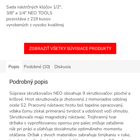
Sada nástrčných kľúčov 1/2",
3/8" a 1/4" NEO TOOLS
pozostáva z 219 kusov
vyrobených z vysoko kvalitnej
chróm-vanádiovej ocele. Sada
obsahuje račne 1/2", 3/8" a 1/4"
(odolný...
ZOBRAZIŤ VŠETKY SÚVISIACE PRODUKTY
Popis
Podobné (10)
Diskusia
Podrobný popis
Súprava skrutkovačov NEO obsahuje 9 skrutkovačov: ploché a
krížové. Hrot skrutkovača je zhotovený z mimoriadne odolnej
ocele S2. Pracovný nástavec hrotu bol tepelne opracovaný,
vďaka čomu získal primeranú tvrdosť a odolnosť voči ohnutiu.
Skrutkovače majú magnetický nástavec. Trojhranný tvar
držiaka s vyprofilovanou oporou pre palec znižuje zaťaženie
rúk pri práci a uľahčuje dosiahnutie optimálneho momentu
otáčania. Držiak z dvoch materiálov zabraňuje šmýkaniu v ruke,