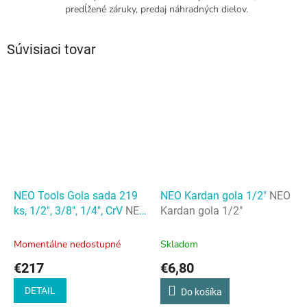
predĺžené záruky, predaj náhradných dielov.
Súvisiaci tovar
NEO Tools Gola sada 219
NEO Kardan gola 1/2"
NEO
ks, 1/2", 3/8", 1/4", CrV
NEO
Kardan gola 1/2"
Tools Gola sada 219 ks,
1/2", 3/8", 1/4", CrV
Momentálne nedostupné
Skladom
€217
€6,80
DETAIL
Do košíka