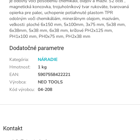
je odolný voči pôsobeniu chemikálií, olejov a mazív. S2 oceľ ,
magnetická koncovka, trojuholníkový tvar rukoväte, tvarovaná
opierka pre palec, uchopenie potiahnuté plastom TPR
odolným voči chemikáliám, minerálnym olejom, mazivám,
veľkosti: ploché 6x150 mm, 5x100mm, 3x75 mm, 5x38 mm,
6x38mm, 5x38 mm, 6x38 mm, krížové PH2x125 mm,
PH1x100 mm, PH0x75 mm, PH2x38 mm
Dodatočné parametre
Kategória
:
NÁRADIE
Hmotnosť
:
1 kg
EAN
:
5907558422221
Výrobca
:
NEO TOOLS
Kód výrobcu
:
04-208
Z
á
p
ä
Kontakt
t