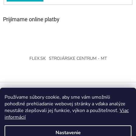
Prijímame online platby
FLEX.SK
STROJÁRSKE CENTRUM - MT
Používame súbory cookie, aby sme vám umožnili
Vytvoril Shoptet
pohodlné prehliadanie webovej stránky a vďaka analýze
neustále zlepšovali jej funkcie, výkon a použiteľnosť.
Viac
Copyright 2026
Strojárske Centrum - MT
. Všetky práva
informácií
vyhradené.
Upraviť nastavenie cookies
Nastavenie