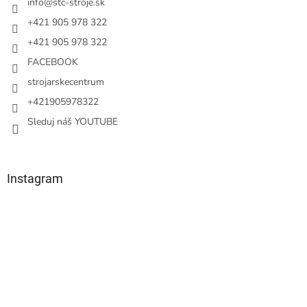
i
info
@
stc-stroje.sk
e
+421 905 978 322
+421 905 978 322
FACEBOOK
strojarskecentrum
+421905978322
Sleduj náš YOUTUBE
Instagram