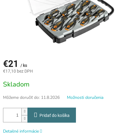
€21
/ ks
€17,10 bez DPH
Jednotková
Skladom
cena:
Môžeme doručiť do:
11.8.2026
Možnosti doručenia
Pridať do košíka
Detailné informácie