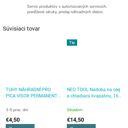
Servis produktov v autorizovaných servisoch,
predĺžené záruky, predaj náhradných dielov.
Súvisiaci tovar
Tip
TUHY NÁHRADNÍ PRO
NEO TOOL Nádoba na olej
PICA VISOR PERMANENT -
a chladiacú kvapalinu, 16l
4ks V BALENÍ - ČERNÉ - PC-
NEO Olej vaňa 7l
991/46
TUHY NÁHRADNÍ
3-5 prac. dní
Skladom
PRO PICA VISOR
€4,50
€14,50
PERMANENT - 4ks V
BALENÍ - ČERNÉ - PC-