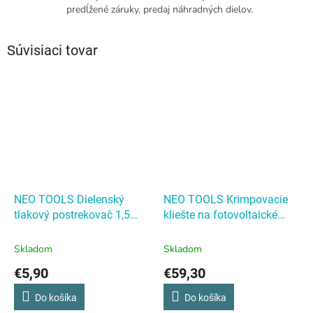
predĺžené záruky, predaj náhradných dielov.
Súvisiaci tovar
NEO TOOLS Dielenský
NEO TOOLS Krimpovacie
tlakový postrekovač 1,5
kliešte na fotovoltaické
litra
konektory MC3
NEO
TOOLS Krimpovacie kliešte
Skladom
Skladom
na fotovoltaické konektory
€5,90
€59,30
MC3
Do košíka
Do košíka