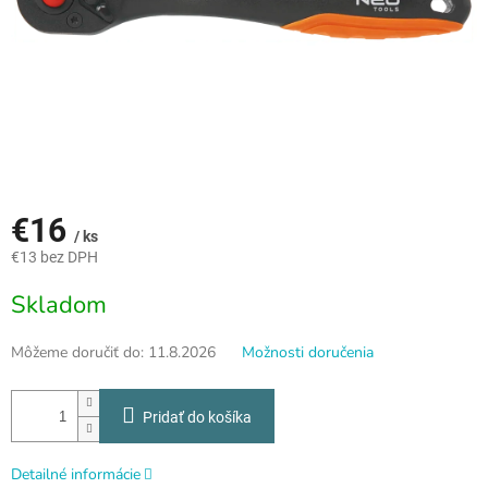
€16
/ ks
€13 bez DPH
Jednotková
Skladom
cena:
Môžeme doručiť do:
11.8.2026
Možnosti doručenia
Pridať do košíka
Detailné informácie