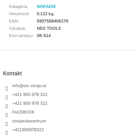
Kategória
:
NÁRADIE
Hmotnosť
:
0.122 kg
EAN
:
5907558406276
Výrobca
:
NEO TOOLS
Kód výrobcu
:
08-514
Z
á
p
ä
Kontakt
t
i
info
@
stc-stroje.sk
e
+421 905 978 322
+421 905 978 322
FACEBOOK
strojarskecentrum
+421905978322