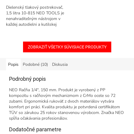
Dielenský tlakový postrekovač,
1,5 litra 10-815 NEO TOOLS je
nenahraditeľným nástrojom v
každej autodielni a kutilskej
garáži. Vyrobený z odolného
materiálu PP+PE, vybavený...
ZOBRAZIŤ VŠETKY SÚVISIACE PRODUKTY
Popis
Podobné (10)
Diskusia
Podrobný popis
NEO Račňa 1/4", 150 mm. Produkt je vyrobený z PP
kompozitu s račňovým mechanizmom z CrMo ocele so 72
zubami. Ergonomická rukoväť z dvoch materiálov vytvára
komfort pri práci. Kvalita produktu je potvrdená certifikátom
TÜV so zárukou 25 rokov stanovenou výrobcom. Značka NEO
spĺňa očakávania profesionálov.
Dodatočné parametre