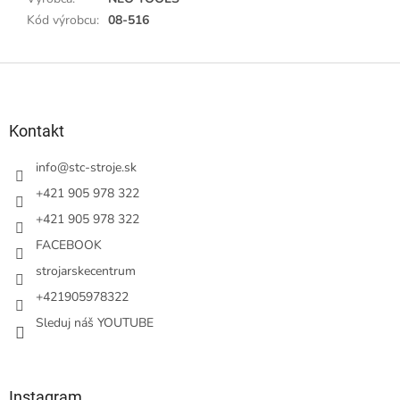
Kód výrobcu
:
08-516
Z
á
p
ä
Kontakt
t
i
info
@
stc-stroje.sk
e
+421 905 978 322
+421 905 978 322
FACEBOOK
strojarskecentrum
+421905978322
Sleduj náš YOUTUBE
Instagram