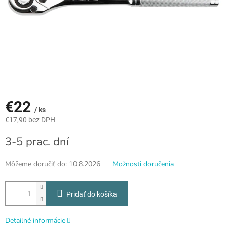
€22
/ ks
€17,90 bez DPH
Jednotková
3-5 prac. dní
cena:
Môžeme doručiť do:
10.8.2026
Možnosti doručenia
Pridať do košíka
Detailné informácie