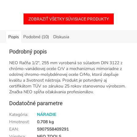
ZOBRAZIŤ VŠETKY SÚVISIACE PRODUKTY
Popis
Podobné (10)
Diskusia
Podrobný popis
NEO Račňa 1/2", 255 mm vyrobená so súladom DIN 3122 z
chrómo-vanádiovej ocele CrV a mechanizmus mimoriadne z
odolnej chromo-molybdénovej ocele CrMo, ktorá zlepšuje
kvalitu a životnosť nástroja. Produkt je potvrdený aj
certifikátom TÜV so zárukou 25 rokov stanovenou výrobcom.
Značka NEO spĺňa očakávania profesionálov.
Dodatočné parametre
Kategória
:
NÁRADIE
Hmotnosť
:
0.708 kg
EAN
:
5907558409291
Výrobca
:
NEO TOOLS