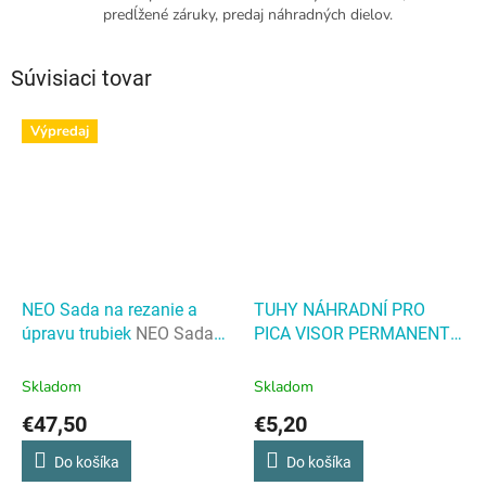
predĺžené záruky, predaj náhradných dielov.
Súvisiaci tovar
Výpredaj
NEO Sada na rezanie a
TUHY NÁHRADNÍ PRO
úpravu trubiek
NEO Sada
PICA VISOR PERMANENT -
na rezanie a úpravu trubiek
4ks V BALENÍ - ČERVENÉ -
BLISTER - PC-991/40/SB
Skladom
Skladom
TUHY NÁHRADNÍ PRO
€47,50
€5,20
PICA VISOR PERMANENT -
4ks V BALENÍ - ČERVENÉ -
Do košíka
Do košíka
BLISTER - PC-991/40/SB