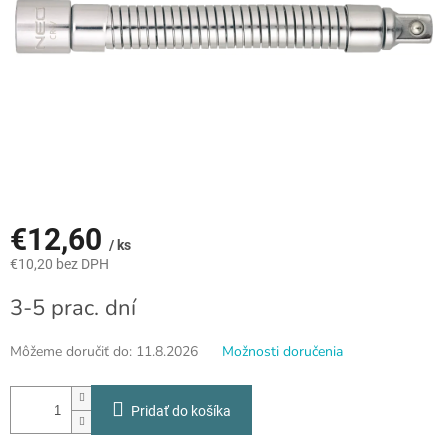
€12,60
/ ks
€10,20 bez DPH
Jednotková
3-5 prac. dní
cena:
Môžeme doručiť do:
11.8.2026
Možnosti doručenia
Pridať do košíka