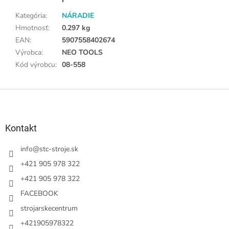
Kategória
:
NÁRADIE
Hmotnosť
:
0.297 kg
EAN
:
5907558402674
Výrobca
:
NEO TOOLS
Kód výrobcu
:
08-558
Z
á
p
ä
Kontakt
t
i
info
@
stc-stroje.sk
e
+421 905 978 322
+421 905 978 322
FACEBOOK
strojarskecentrum
+421905978322