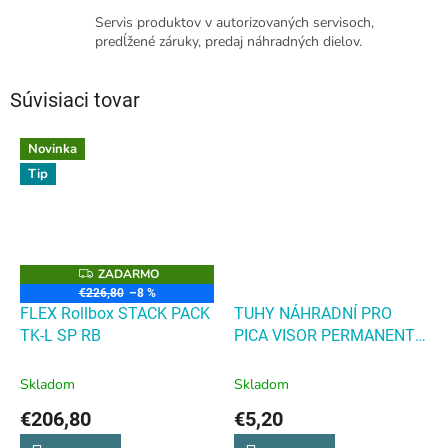
Servis produktov v autorizovaných servisoch,
predĺžené záruky, predaj náhradných dielov.
Súvisiaci tovar
Novinka
Tip
ZADARMO
Z
A
€226,80
–8 %
D
FLEX Rollbox STACK PACK
TUHY NÁHRADNÍ PRO
A
R
TK-L SP RB
PICA VISOR PERMANENT -
M
4ks V BALENÍ - ČERVENÉ -
O
BLISTER - PC-991/40/SB
Skladom
Skladom
TUHY NÁHRADNÍ PRO
€206,80
€5,20
PICA VISOR PERMANENT -
4ks V BALENÍ - ČERVENÉ -