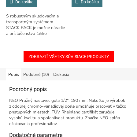
Do košíka
Do košíka
BLISTER - PC-991/40/SB
S robustným skladovacím a
transportným systémom
STACK PACK je možné náradie
a príslušenstvo ľahko
prepravovať na stavbu. Boxy z
nárazuvzdorného plastu s
rohmi vystuženými...
ZOBRAZIŤ VŠETKY SÚVISIACE PRODUKTY
Popis
Podobné (10)
Diskusia
Podrobný popis
NEO Pružný nastavec gola 1/2", 190 mm. Nakoľko je výrobok
z odolnej chromo-vanádiovej ocele umožňuje pracovať v ťažko
prístupných miestach. TÜV Rheinland certifikát zaručuje
vysokú kvalitu a spoľahlivosť produktu. Značka NEO spĺňa
očakávania profesionálov.
Dodatočné parametre