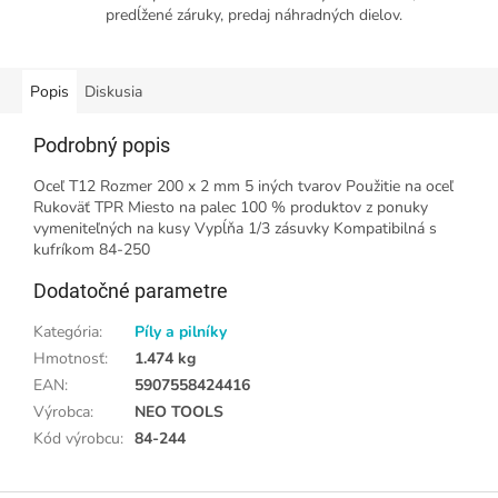
predĺžené záruky, predaj náhradných dielov.
Popis
Diskusia
Podrobný popis
Oceľ T12 Rozmer 200 x 2 mm 5 iných tvarov Použitie na oceľ
Rukoväť TPR Miesto na palec 100 % produktov z ponuky
vymeniteľných na kusy Vypĺňa 1/3 zásuvky Kompatibilná s
kufríkom 84-250
Dodatočné parametre
Kategória
:
Píly a pilníky
Hmotnosť
:
1.474 kg
EAN
:
5907558424416
Výrobca
:
NEO TOOLS
Kód výrobcu
:
84-244