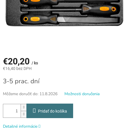
€20,20
/ ks
€16,40 bez DPH
Jednotková
3-5 prac. dní
cena:
Môžeme doručiť do:
11.8.2026
Možnosti doručenia
Pridať do košíka
Detailné informácie