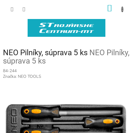
Prejsť
NÁKU
na
obsah
KOŠÍK
NEO Pilníky, súprava 5 ks
NEO Pilníky,
súprava 5 ks
84-244
Značka:
NEO TOOLS