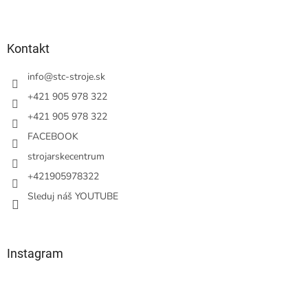
Z
á
p
ä
Kontakt
t
i
info
@
stc-stroje.sk
e
+421 905 978 322
+421 905 978 322
FACEBOOK
strojarskecentrum
+421905978322
Sleduj náš YOUTUBE
Instagram