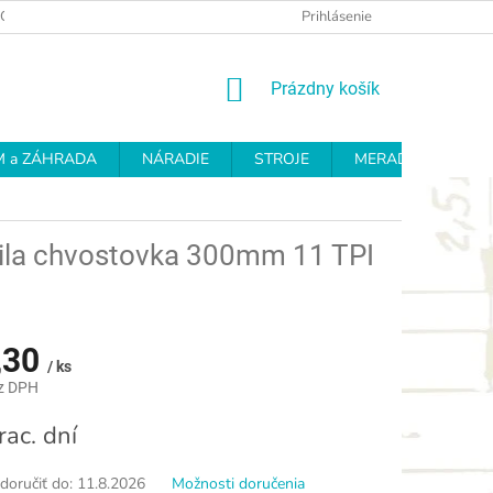
OCHRANY OSOBNÝCH ÚDAJOV
REKLAMAČNÝ PROTOKOL
Prihlásenie
OD
NÁKUPNÝ
Prázdny košík
KOŠÍK
 a ZÁHRADA
NÁRADIE
STROJE
MERADLÁ
BR
ila chvostovka 300mm 11 TPI
,30
/ ks
z DPH
ová
rac. dní
oručiť do:
11.8.2026
Možnosti doručenia