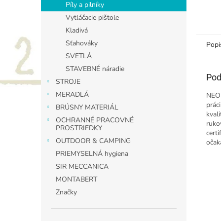
Píly a pilníky
Vytláčacie pištole
Kladivá
Sťahováky
Popi
SVETLÁ
STAVEBNÉ náradie
Pod
STROJE
MERADLÁ
NEO 
práci
BRÚSNY MATERIÁL
kval
OCHRANNÉ PRACOVNÉ
rukov
PROSTRIEDKY
cert
OUTDOOR & CAMPING
očak
PRIEMYSELNÁ hygiena
SIR MECCANICA
MONTABERT
Značky