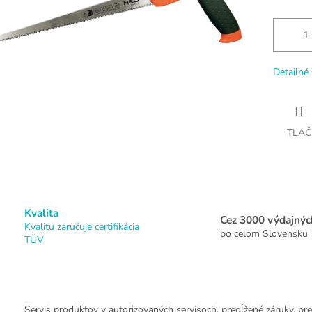
Detailné 
TLAČ
Kvalita
Cez 3000 výdajnýc
Kvalitu zaručuje certifikácia
po celom Slovensku
TÜV
Servis produktov v autorizovaných servisoch, predĺžené záruky, pre