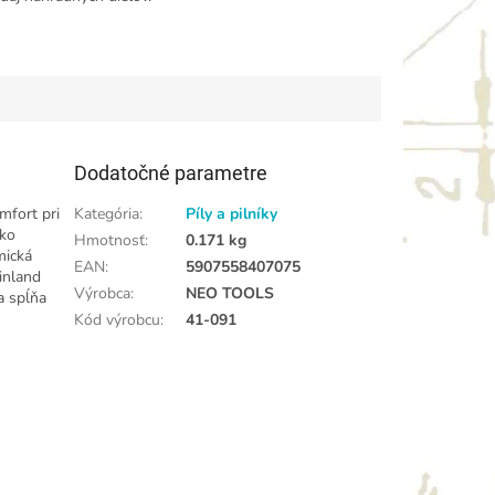
Dodatočné parametre
mfort pri
Kategória
:
Píly a pilníky
oko
Hmotnosť
:
0.171 kg
mická
EAN
:
5907558407075
einland
Výrobca
:
NEO TOOLS
a spĺňa
Kód výrobcu
:
41-091