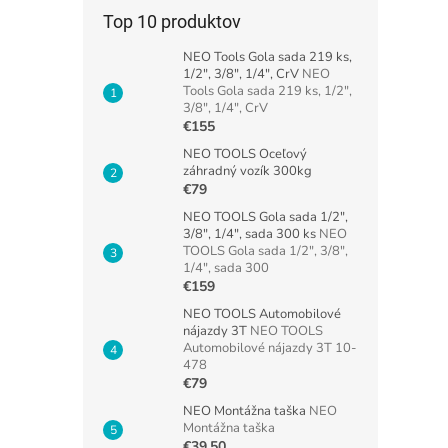
Top 10 produktov
NEO Tools Gola sada 219 ks,
1/2", 3/8", 1/4", CrV
NEO
Tools Gola sada 219 ks, 1/2",
3/8", 1/4", CrV
€155
NEO TOOLS Oceľový
záhradný vozík 300kg
€79
NEO TOOLS Gola sada 1/2",
3/8", 1/4", sada 300 ks
NEO
TOOLS Gola sada 1/2", 3/8",
1/4", sada 300
€159
NEO TOOLS Automobilové
nájazdy 3T
NEO TOOLS
Automobilové nájazdy 3T 10-
478
€79
NEO Montážna taška
NEO
Montážna taška
€39,50