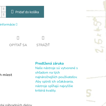
Pridať do košíka
informácie
OPÝTAŤ SA
STRÁŽIŤ
Predlžená záruka
Naše nástroje sú vytvorené s
ohľadom na tých
h miest
najnáročnejších používateľov.
Aby splnili ich očakávania,
nástroje spĺňajú najvyššie
kritériá kvality.
daj náhradných dielov.