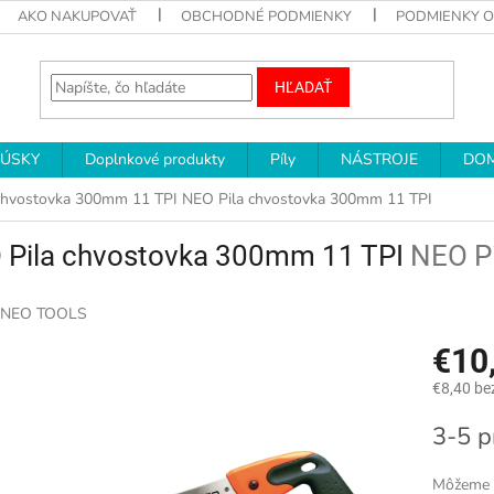
AKO NAKUPOVAŤ
OBCHODNÉ PODMIENKY
PODMIENKY 
HĽADAŤ
RÚSKY
Doplnkové produkty
Píly
NÁSTROJE
DOM
chvostovka 300mm 11 TPI
NEO Pila chvostovka 300mm 11 TPI
 Pila chvostovka 300mm 11 TPI
NEO P
NEO TOOLS
€10
€8,40 be
Jednotk
3-5 p
cena:
Môžeme d