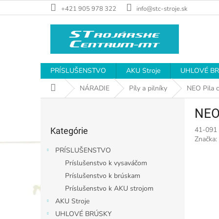
Prejsť
+421 905 978 322
info@stc-stroje.sk
na
obsah
PRÍSLUŠENSTVO
AKU Stroje
UHLOVÉ B
Domov
NÁRADIE
Píly a pilníky
NEO Pila 
B
NEO
o
Preskočiť
č
41-091
Kategórie
kategórie
n
Značka:
ý
PRÍSLUŠENSTVO
p
Príslušenstvo k vysaváčom
a
Príslušenstvo k brúskam
n
e
Príslušenstvo k AKU strojom
l
AKU Stroje
UHLOVÉ BRÚSKY