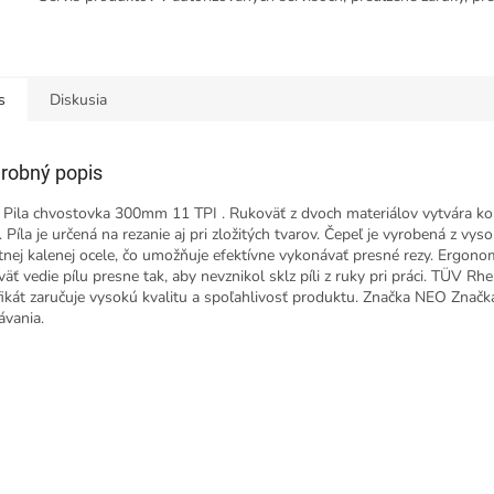
s
Diskusia
robný popis
Pila chvostovka 300mm 11 TPI . Rukoväť z dvoch materiálov vytvára ko
. Píla je určená na rezanie aj pri zložitých tvarov. Čepeľ je vyrobená z vys
itnej kalenej ocele, čo umožňuje efektívne vykonávať presné rezy. Ergono
äť vedie pílu presne tak, aby nevznikol sklz píli z ruky pri práci. TÜV Rh
ifikát zaručuje vysokú kvalitu a spoľahlivosť produktu. Značka NEO Značk
ávania.