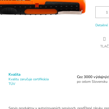
Detailné 
TLAČ
Kvalita
Cez 3000 výdajnýc
Kvalitu zaručuje certifikácia
po celom Slovensku
TÜV
Servis produktov v autorizovaných servisoch, predĺžené záruky, pre