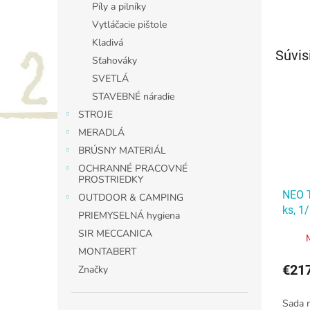
Píly a pilníky
Vytláčacie pištole
Kladivá
Súvis
Sťahováky
SVETLÁ
STAVEBNÉ náradie
STROJE
MERADLÁ
BRÚSNY MATERIÁL
OCHRANNÉ PRACOVNÉ
PROSTRIEDKY
NEO T
OUTDOOR & CAMPING
ks, 1/
PRIEMYSELNÁ hygiena
NEO T
SIR MECCANICA
ks, 1/
MONTABERT
€21
Značky
Sada n