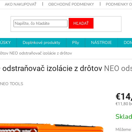
AKO NAKUPOVAŤ
OBCHODNÉ PODMIENKY
PODMIENKY 
HĽADAŤ
RÚSKY
Doplnkové produkty
Píly
NÁSTROJE
DOM
rôtov
NEO odstraňovač izolácie z drôtov
odstraňovač izolácie z drôtov
NEO ods
NEO TOOLS
€14
€11,80 
Jednotk
Skla
cena:
Môžeme d