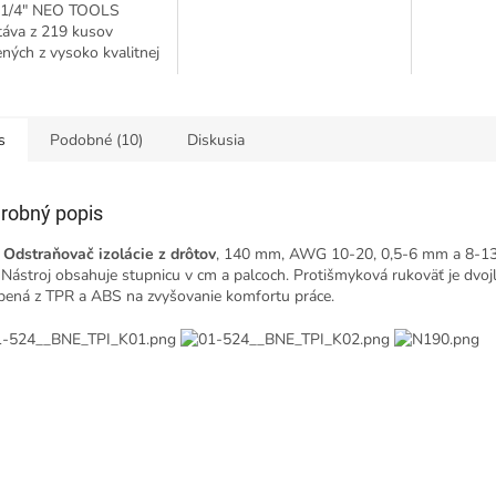
a 1/4" NEO TOOLS
táva z 219 kusov
ných z vysoko kvalitnej
vanádiovej ocele. Sada
je račne 1/2", 3/8" a
dolný...
s
Podobné (10)
Diskusia
robný popis
Odstraňovač izolácie z drôtov
, 140 mm, AWG 10-20, 0,5-6 mm a 8-1
. Nástroj obsahuje stupnicu v cm a palcoch. Protišmyková rukoväť je dvoj
bená z TPR a ABS na zvyšovanie komfortu práce.