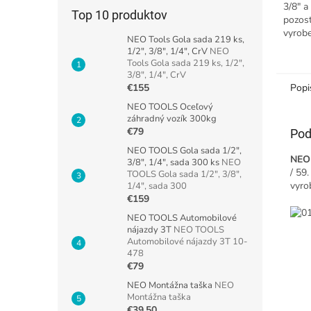
3/8" 
Top 10 produktov
pozos
vyrobe
NEO Tools Gola sada 219 ks,
chróm-
1/2", 3/8", 1/4", CrV
NEO
obsahu
Tools Gola sada 219 ks, 1/2",
1/4" (o
3/8", 1/4", CrV
Popi
€155
NEO TOOLS Oceľový
záhradný vozík 300kg
€79
Pod
NEO TOOLS Gola sada 1/2",
NEO 
3/8", 1/4", sada 300 ks
NEO
/ 59
TOOLS Gola sada 1/2", 3/8",
vyro
1/4", sada 300
€159
NEO TOOLS Automobilové
nájazdy 3T
NEO TOOLS
Automobilové nájazdy 3T 10-
478
€79
NEO Montážna taška
NEO
Montážna taška
€39,50