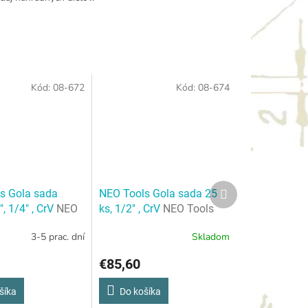
Kód:
08-672
Kód:
08-674
Ďalší
s Gola sada
NEO Tools Gola sada 25
produkt
", 1/4" , CrV
NEO
ks, 1/2" , CrV
NEO Tools
la sada 82ks,
Gola sada 25 ks, 1/2" , CrV
3-5 prac. dní
Skladom
 , CrV
€85,60
šíka
Do košíka