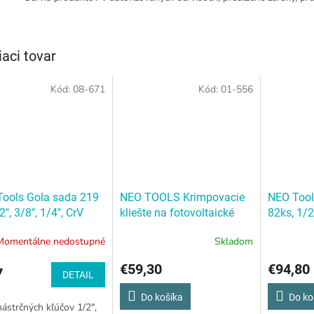
iaci tovar
Kód:
08-671
Kód:
01-556
ools Gola sada 219
NEO TOOLS Krimpovacie
NEO Tool
2", 3/8", 1/4", CrV
kliešte na fotovoltaické
82ks, 1/2
ools Gola sada 219
konektory MC3
NEO
Tools Go
Momentálne nedostupné
Skladom
2", 3/8", 1/4", CrV
TOOLS Krimpovacie
1/2", 1/4"
kliešte na fotovoltaické
€59,30
€94,80
7
konektory MC3
DETAIL
Do košíka
Do ko
ástrčných kľúčov 1/2",