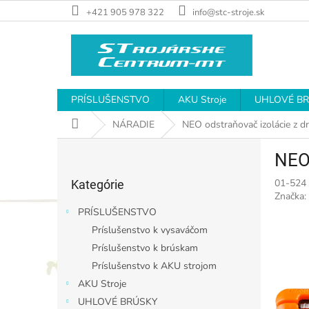
Prejsť
+421 905 978 322
info@stc-stroje.sk
na
obsah
PRÍSLUŠENSTVO
AKU Stroje
UHLOVÉ B
Domov
NÁRADIE
NEO odstraňovač izolácie z d
B
NEO 
o
Preskočiť
č
01-524
Kategórie
kategórie
n
Značka:
ý
PRÍSLUŠENSTVO
p
Príslušenstvo k vysaváčom
a
Príslušenstvo k brúskam
n
e
Príslušenstvo k AKU strojom
l
AKU Stroje
UHLOVÉ BRÚSKY