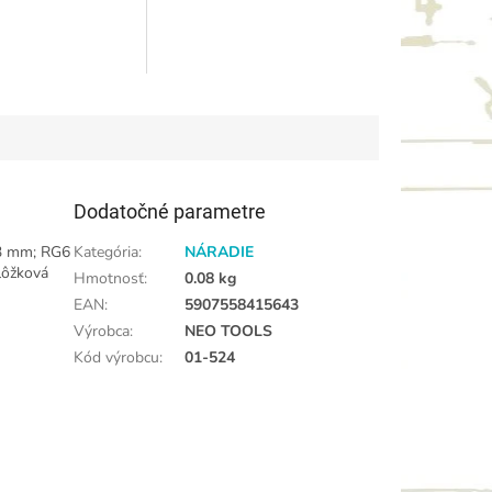
Dodatočné parametre
3 mm; RG6
Kategória
:
NÁRADIE
lôžková
Hmotnosť
:
0.08 kg
EAN
:
5907558415643
Výrobca
:
NEO TOOLS
Kód výrobcu
:
01-524