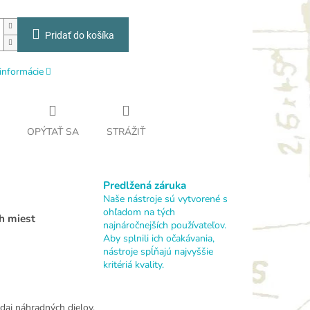
Pridať do košíka
informácie
OPÝTAŤ SA
STRÁŽIŤ
Predlžená záruka
Naše nástroje sú vytvorené s
ohľadom na tých
h miest
najnáročnejších používateľov.
Aby splnili ich očakávania,
nástroje spĺňajú najvyššie
kritériá kvality.
daj náhradných dielov.