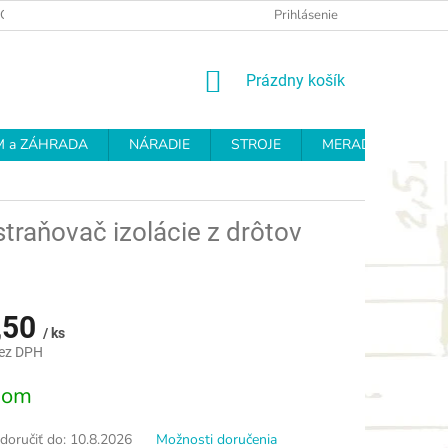
OCHRANY OSOBNÝCH ÚDAJOV
REKLAMAČNÝ PROTOKOL
Prihlásenie
OD
NÁKUPNÝ
Prázdny košík
KOŠÍK
 a ZÁHRADA
NÁRADIE
STROJE
MERADLÁ
BR
traňovač izolácie z drôtov
,50
/ ks
bez DPH
ová
dom
oručiť do:
10.8.2026
Možnosti doručenia