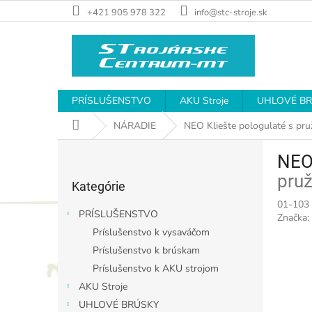
Prejsť
+421 905 978 322
info@stc-stroje.sk
na
obsah
PRÍSLUŠENSTVO
AKU Stroje
UHLOVÉ B
Domov
NÁRADIE
NEO Kliešte pologulaté s p
B
NEO 
o
Preskočiť
č
pru
Kategórie
kategórie
n
01-103
ý
PRÍSLUŠENSTVO
Značka:
p
Príslušenstvo k vysaváčom
a
Príslušenstvo k brúskam
n
e
Príslušenstvo k AKU strojom
l
AKU Stroje
UHLOVÉ BRÚSKY