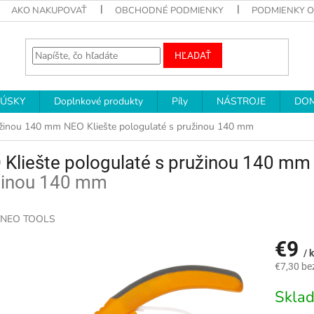
AKO NAKUPOVAŤ
OBCHODNÉ PODMIENKY
PODMIENKY 
HĽADAŤ
RÚSKY
Doplnkové produkty
Píly
NÁSTROJE
DOM
ružinou 140 mm
NEO Kliešte pologulaté s pružinou 140 mm
Kliešte pologulaté s pružinou 140 m
žinou 140 mm
NEO TOOLS
€9
/ 
€7,30 be
Jednotk
Skla
cena: