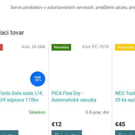
Servis produktov v autorizovaných servisoch, predĺžené záruky, pre
iaci tovar
Kód:
10-066
Kód:
PC-7070
a
Novinka
Výpredaj
€139
–28 %
ools Gola sada 1/4,
PICA Fine Dry -
NEO Tool
CrV súprava 110ks
Automatická ceruzka
33 ks sa
ools Gola sada 1/4,
Longlife 0.9
Gola sada
Skladom
3-5 prac. dní
CrV súprava 110ks
sada
€12
€45