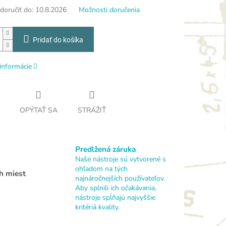
oručiť do:
10.8.2026
Možnosti doručenia
Pridať do košíka
informácie
OPÝTAŤ SA
STRÁŽIŤ
Predlžená záruka
Naše nástroje sú vytvorené s
ohľadom na tých
h miest
najnáročnejších používateľov.
Aby splnili ich očakávania,
nástroje spĺňajú najvyššie
kritériá kvality.