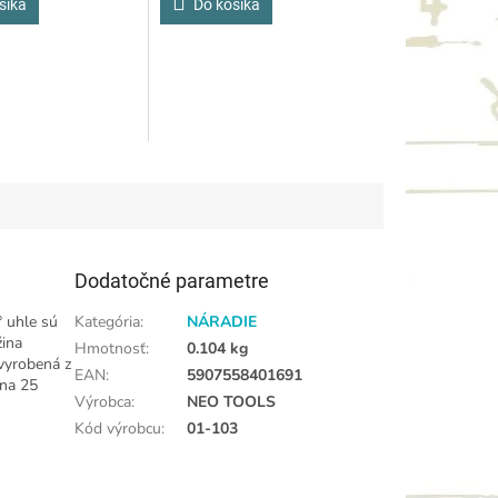
šíka
Do košíka
Dodatočné parametre
 uhle sú
Kategória
:
NÁRADIE
žina
Hmotnosť
:
0.104 kg
 vyrobená z
EAN
:
5907558401691
 na 25
Výrobca
:
NEO TOOLS
Kód výrobcu
:
01-103