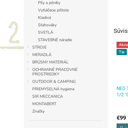
Píly a pilníky
Vytláčacie pištole
Kladivá
Sťahováky
Súvis
SVETLÁ
STAVEBNÉ náradie
Akci
STROJE
Tip
MERADLÁ
BRÚSNY MATERIÁL
OCHRANNÉ PRACOVNÉ
PROSTRIEDKY
OUTDOOR & CAMPING
NEO T
PRIEMYSELNÁ hygiena
1/2 "
SIR MECCANICA
NEO T
MONTABERT
1/2 "
Značky
€99