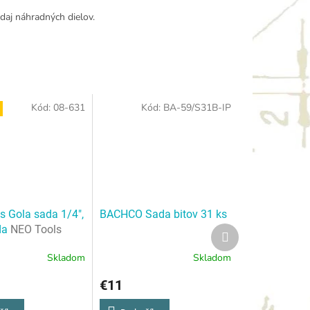
daj náhradných dielov.
Kód:
08-631
Kód:
BA-59/S31B-IP
s Gola sada 1/4",
BACHCO Sada bitov 31 ks
da
NEO Tools
Ďalší
produkt
 1/4", 33 ks
Skladom
Skladom
€11