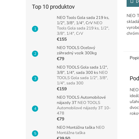
D
Top 10 produktov
NEO T
NEO Tools Gola sada 219 ks,
sklad
1/2", 3/8", 1/4", CrV
NEO
vyrobe
Tools Gola sada 219 ks, 1/2",
chrómv
3/8", 1/4", CrV
obsahu
€155
(odol
NEO TOOLS Oceľový
- 72 zu
záhradný vozík 300kg
Popi
€79
NEO TOOLS Gola sada 1/2",
3/8", 1/4", sada 300 ks
NEO
Pod
TOOLS Gola sada 1/2", 3/8",
1/4", sada 300
€159
NEO 
ideá
NEO TOOLS Automobilové
uľah
nájazdy 3T
NEO TOOLS
dvoc
Automobilové nájazdy 3T 10-
roko
478
€79
NEO Montážna taška
NEO
Montážna taška
€39,50