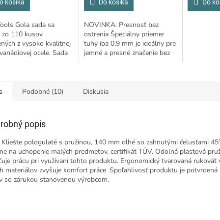
o košíka
Do košíka
Do ko
ools Gola sada sa
NOVINKA: Presnosť bez
á zo 110 kusov
ostrenia Špeciálny priemer
ných z vysoko kvalitnej
tuhy iba 0,9 mm je ideálny pre
anádiovej ocele. Sada
jemné a presné značenie bez
je račne 1/2 "a 1/4"
ostrenia.
ný račňový mechanizmus
bov) s...
s
Podobné (10)
Diskusia
robný popis
Kliešte pologulaté s pružinou, 140 mm dlhé so zahnutými čelusťami 45°
lne na uchopenie malých predmetov, certifikát TÜV. Odolná plastová pru
čuje prácu pri využívaní tohto produktu. Ergonomický tvarovaná rukoväť
h materiálov zvyšuje komfort práce. Spoľahlivosť produktu je potvrdená
v so zárukou stanovenou výrobcom.