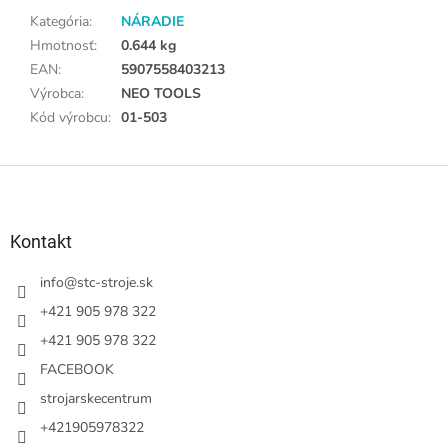
Kategória
:
NÁRADIE
Hmotnosť
:
0.644 kg
EAN
:
5907558403213
Výrobca
:
NEO TOOLS
Kód výrobcu
:
01-503
Z
á
p
ä
Kontakt
t
i
info
@
stc-stroje.sk
e
+421 905 978 322
+421 905 978 322
FACEBOOK
strojarskecentrum
+421905978322