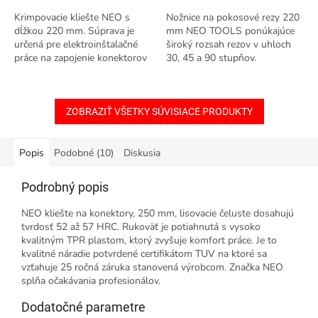
Krimpovacie kliešte NEO s
Nožnice na pokosové rezy 220
dĺžkou 220 mm. Súprava je
mm NEO TOOLS ponúkajúce
určená pre elektroinštalačné
široký rozsah rezov v uhloch
práce na zapojenie konektorov
30, 45 a 90 stupňov.
a antén. Určené pre anténne
konektory: RG6, RG58, RG59,
RG62 a...
ZOBRAZIŤ VŠETKY SÚVISIACE PRODUKTY
Popis
Podobné (10)
Diskusia
Podrobný popis
NEO kliešte na konektory, 250 mm, lisovacie čeluste dosahujú
tvrdosť 52 až 57 HRC. Rukoväť je potiahnutá s vysoko
kvalitným TPR plastom, ktorý zvyšuje komfort práce. Je to
kvalitné náradie potvrdené certifikátom TUV na ktoré sa
vzťahuje 25 ročná záruka stanovená výrobcom. Značka NEO
splňa očakávania profesionálov.
Dodatočné parametre