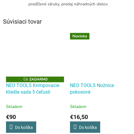
predĺžené záruky, predaj náhradných dielov.
Súvisiaci tovar
Novinka
ZADARMO
Z
A
NEO TOOLS Krimpovacie
NEO TOOLS Nožnice
D
kliešte sada 5 čeľustí
pokosové
A
R
M
O
Skladom
Skladom
€90
€16,50
Do košíka
Do košíka