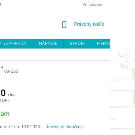
OCHRANY OSOBNÝCH ÚDAJOV
REKLAMAČNÝ PROTOKOL
Prihlásenie
OD
NÁKUPNÝ
Prázdny košík
KOŠÍK
 a ZÁHRADA
NÁRADIE
STROJE
MERADLÁ
BR
"
08-255
80
/ ks
z DPH
ová
dom
oručiť do:
10.8.2026
Možnosti doručenia