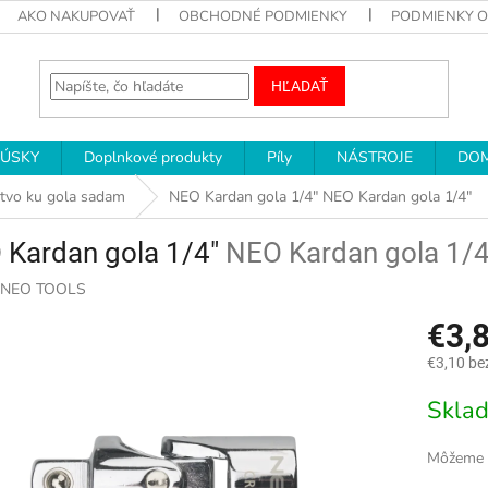
AKO NAKUPOVAŤ
OBCHODNÉ PODMIENKY
PODMIENKY 
HĽADAŤ
RÚSKY
Doplnkové produkty
Píly
NÁSTROJE
DOM
stvo ku gola sadam
NEO Kardan gola 1/4"
NEO Kardan gola 1/4"
 Kardan gola 1/4"
NEO Kardan gola 1/4
NEO TOOLS
€3,
€3,10 be
Jednotk
Skla
cena:
Môžeme d