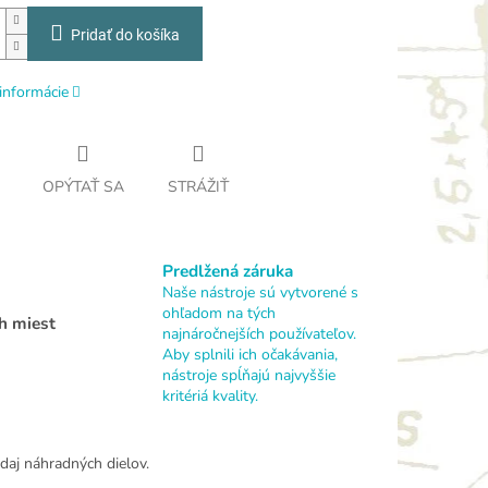
Pridať do košíka
informácie
OPÝTAŤ SA
STRÁŽIŤ
Predlžená záruka
Naše nástroje sú vytvorené s
ohľadom na tých
h miest
najnáročnejších používateľov.
Aby splnili ich očakávania,
nástroje spĺňajú najvyššie
kritériá kvality.
daj náhradných dielov.