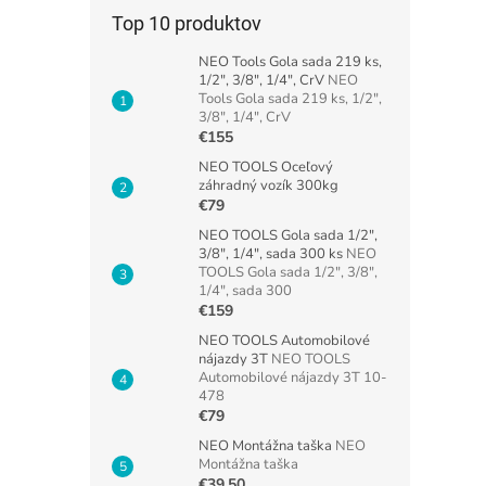
Top 10 produktov
NEO Tools Gola sada 219 ks,
1/2", 3/8", 1/4", CrV
NEO
Tools Gola sada 219 ks, 1/2",
3/8", 1/4", CrV
€155
NEO TOOLS Oceľový
záhradný vozík 300kg
€79
NEO TOOLS Gola sada 1/2",
3/8", 1/4", sada 300 ks
NEO
TOOLS Gola sada 1/2", 3/8",
1/4", sada 300
€159
NEO TOOLS Automobilové
nájazdy 3T
NEO TOOLS
Automobilové nájazdy 3T 10-
478
€79
NEO Montážna taška
NEO
Montážna taška
€39,50