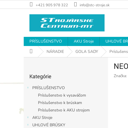
Prejsť
+421 905 978 322
info@stc-stroje.sk
na
obsah
PRÍSLUŠENSTVO
AKU Stroje
UHLOVÉ B
Domov
NÁRADIE
GOLA SADY
Príslušen
B
NEO
o
Preskočiť
č
Značka:
Kategórie
kategórie
n
ý
PRÍSLUŠENSTVO
p
Príslušenstvo k vysaváčom
a
Príslušenstvo k brúskam
n
e
Príslušenstvo k AKU strojom
l
AKU Stroje
UHLOVÉ BRÚSKY