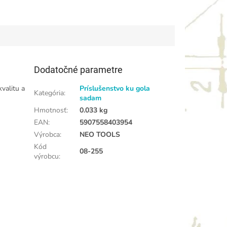
Dodatočné parametre
valitu a
Príslušenstvo ku gola
Kategória
:
sadam
Hmotnosť
:
0.033 kg
EAN
:
5907558403954
Výrobca
:
NEO TOOLS
Kód
08-255
výrobcu
: