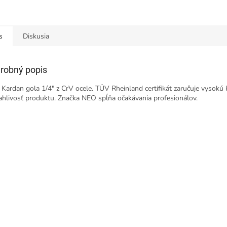
s
Diskusia
robný popis
Kardan gola 1/4" z CrV ocele. TÜV Rheinland certifikát zaručuje vysokú k
ahlivosť produktu. Značka NEO spĺňa očakávania profesionálov.