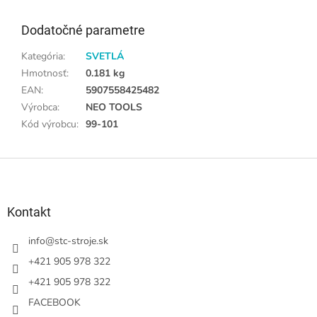
Dodatočné parametre
Kategória
:
SVETLÁ
Hmotnosť
:
0.181 kg
EAN
:
5907558425482
Výrobca
:
NEO TOOLS
Kód výrobcu
:
99-101
Z
á
p
ä
Kontakt
t
i
info
@
stc-stroje.sk
e
+421 905 978 322
+421 905 978 322
FACEBOOK