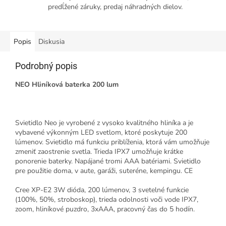
predĺžené záruky, predaj náhradných dielov.
Popis
Diskusia
Podrobný popis
NEO Hliníková baterka 200 lum
Svietidlo Neo je vyrobené z vysoko kvalitného hliníka a je
vybavené výkonným LED svetlom, ktoré poskytuje 200
lúmenov. Svietidlo má funkciu priblíženia, ktorá vám umožňuje
zmeniť zaostrenie svetla. Trieda IPX7 umožňuje krátke
ponorenie baterky. Napájané tromi AAA batériami. Svietidlo
pre použitie doma, v aute, garáži, suteréne, kempingu. CE
Cree XP-E2 3W dióda, 200 lúmenov, 3 svetelné funkcie
(100%, 50%, stroboskop), trieda odolnosti voči vode IPX7,
zoom, hliníkové puzdro, 3xAAA, pracovný čas do 5 hodín.