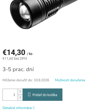
€14,30
/ ks
€11,60 bez DPH
Jednotková
3-5 prac. dní
cena:
Môžeme doručiť do:
10.8.2026
Možnosti doručenia
Pridať do košíka
Detailné informácie