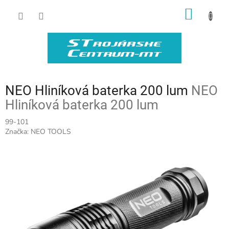
Prejsť
NÁKU
na
obsah
KOŠÍK
NEO Hliníková baterka 200 lum
NEO
Hliníková baterka 200 lum
99-101
Značka:
NEO TOOLS