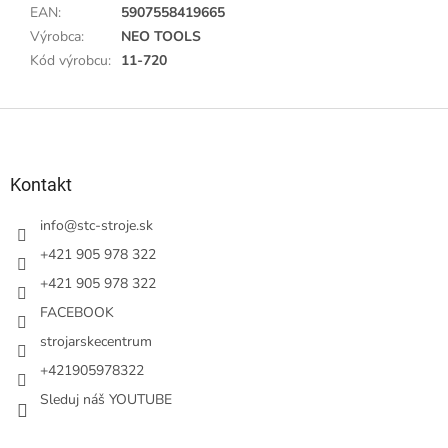
EAN
:
5907558419665
Výrobca
:
NEO TOOLS
Kód výrobcu
:
11-720
Z
á
p
ä
Kontakt
t
i
info
@
stc-stroje.sk
e
+421 905 978 322
+421 905 978 322
FACEBOOK
strojarskecentrum
+421905978322
Sleduj náš YOUTUBE