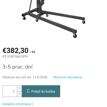
€382,30
/ ks
€310,80 bez DPH
Jednotková
3-5 prac. dní
cena:
Môžeme doručiť do:
11.8.2026
Možnosti doručenia
Pridať do košíka
Detailné informácie