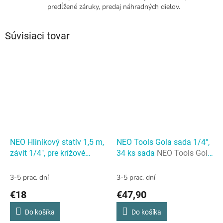
predĺžené záruky, predaj náhradných dielov.
Súvisiaci tovar
NEO Hliníkový statív 1,5 m,
NEO Tools Gola sada 1/4",
závit 1/4", pre krížové
34 ks sada
NEO Tools Gola
lasery
NEO Hliníkový statív
sada 1/4", 34 ks sada
1,5 m, závit 1/4", pre
3-5 prac. dní
3-5 prac. dní
krížové lasery
€18
€47,90
Do košíka
Do košíka