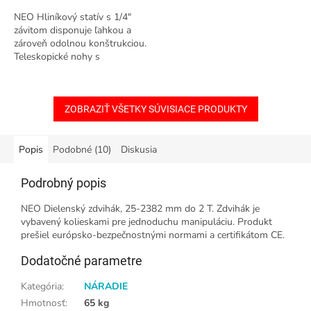
NEO Hliníkový statív s 1/4"
závitom disponuje ľahkou a
zároveň odolnou konštrukciou.
Teleskopické nohy s
uzamykateľnými svorkami
spolu s nastaviteľnou hlavou
zabezpečujú...
ZOBRAZIŤ VŠETKY SÚVISIACE PRODUKTY
Popis
Podobné (10)
Diskusia
Podrobný popis
NEO Dielenský zdvihák, 25-2382 mm do 2 T. Zdvihák je
vybavený kolieskami pre jednoduchu manipuláciu. Produkt
prešiel európsko-bezpečnostnými normami a certifikátom CE.
Dodatočné parametre
Kategória
:
NÁRADIE
Hmotnosť
:
65 kg