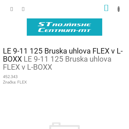
Prejsť
NÁKU
na
obsah
KOŠÍK
LE 9-11 125 Bruska uhlova FLEX v L-
BOXX
LE 9-11 125 Bruska uhlova
FLEX v L-BOXX
452.343
Značka:
FLEX