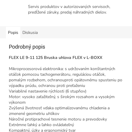
Servis produktov v autorizovaných servisoch,
predĺžené záruky, predaj náhradných dielov.
Popis
Diskusia
Podrobný popis
FLEX LE 9-11 125 Bruska uhlova FLEX v L-BOXX
Mikroprocesorová elektronika: s udržovaním konštantných
otáčok pomocou tachogenerátoru, reguláciou otáčok,
pomalým rozbehom, ochranouproti opätovnému spusteniu po
výpadku prúdu, ochranou proti preťaženiu
Variabilné nastavenie rýchlosti (6 stupňov)
Motor: vysoko zaťažiteľný, s širokým rozsahom a vysokým
výkonom
Zvýšená životnosť vďaka optimalizovanému chladenia a
zmenené geometriu uhlíkov
Náročné protiprachové tesnenie motoru a prevodovky
Extrémne ľahký a ľahko ovládateľný
Kompaktný, úzky a ergonomický tvar