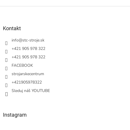
Z
á
p
ä
Kontakt
t
i
info
@
stc-stroje.sk
e
+421 905 978 322
+421 905 978 322
FACEBOOK
strojarskecentrum
+421905978322
Sleduj náš YOUTUBE
Instagram