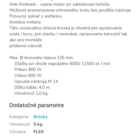
Anti-Kickback - vypne motor pri zablokovaní kotúča
Možnosť prenastavenia ochranného krytu bez použitia nástroja
Posuvný spínač s aretáciou
Aretácia vretena
Táto univerzálna uhlová brúska je vhodná pre opracovanie
ocele / kovu, pre stavbu / renovácie, opracovanie karosérií tak
ako pre montáže
prídavná rukoväť
Max.
Ø brúsneho telesa 125 mm
Otáčky pri chode naprázdno 6000-11500 ot / min
Príkon 900 W
Výkon 600 W
Upnutie nástroja M 14
Dĺžka kábla.
4,0 m
Hmotnosť 2,0 kg
Dodatočné parametre
Kategória
:
Brúsky
Hmotnosť
:
5 kg
Výrobca
:
FLEX