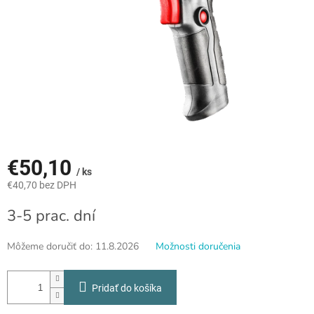
€50,10
/ ks
€40,70 bez DPH
Jednotková
3-5 prac. dní
cena:
Môžeme doručiť do:
11.8.2026
Možnosti doručenia
Pridať do košíka