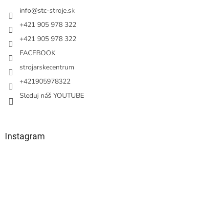
t
i
info
@
stc-stroje.sk
e
+421 905 978 322
+421 905 978 322
FACEBOOK
strojarskecentrum
+421905978322
Sleduj náš YOUTUBE
Instagram