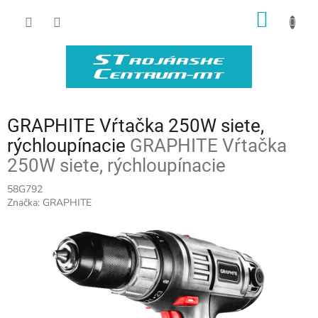
Prejsť
NÁKU
na
obsah
KOŠÍK
GRAPHITE Vŕtačka 250W siete,
rýchloupínacie
GRAPHITE Vŕtačka
250W siete, rýchloupínacie
58G792
Značka:
GRAPHITE