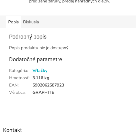
predĺžené záruky, predaj náhradných dielov.
Popis
Diskusia
Podrobný popis
Popis produktu nie je dostupný
Dodatočné parametre
Kategória
:
Vŕtačky
Hmotnosť
:
3.116 kg
EAN
:
5902062587923
Výrobca
:
GRAPHITE
Z
á
p
ä
Kontakt