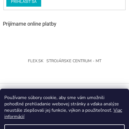
PRIHLÁSIŤ SA
Prijímame online platby
FLEX.SK
STROJÁRSKE CENTRUM - MT
Používame súbory cookie, aby sme vám umožnili
Vytvoril Shoptet
pohodlné prehliadanie webovej stránky a vďaka analýze
neustále zlepšovali jej funkcie, výkon a použiteľnosť.
Viac
Copyright 2026
Strojárske Centrum - MT
. Všetky práva
informácií
vyhradené.
Upraviť nastavenie cookies